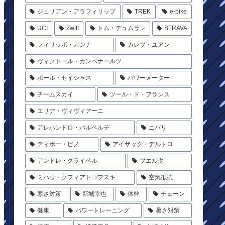
ジュリアン・アラフィリップ
TREK
e-bike
UCI
Zwift
トム・デュムラン
STRAVA
フィリッポ・ガンナ
カレブ・ユアン
ヴィクトール・カンペナールツ
ポール・セイシャス
パワーメーター
チームスカイ
ツール・ド・フランス
エリア・ヴィヴィアーニ
アレハンドロ・バルベルデ
ニバリ
ティボー・ピノ
アイザック・デルトロ
アンドレ・グライペル
ブエルタ
ミハウ・クフィアトコフスキ
空気抵抗
寒さ対策
新城幸也
体幹
チェーン
健康
パワートレーニング
暑さ対策