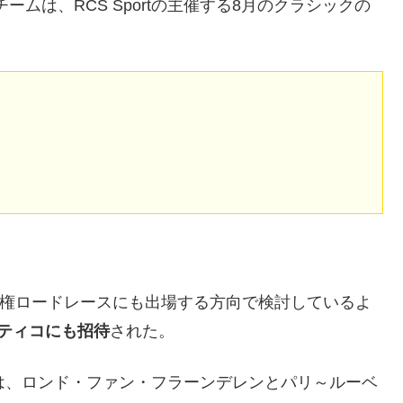
x チームは、RCS Sportの主催する8月のクラシックの
手権ロードレースにも出場する方向で検討しているよ
ティコにも招待
された。
は、ロンド・ファン・フラーンデレンとパリ～ルーベ