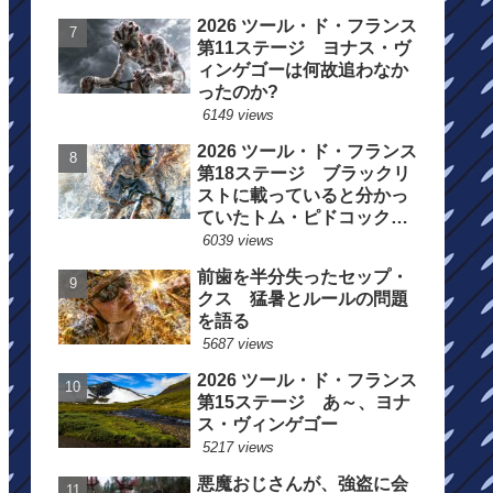
2026 ツール・ド・フランス
第11ステージ ヨナス・ヴ
ィンゲゴーは何故追わなか
ったのか?
6149 views
2026 ツール・ド・フランス
第18ステージ ブラックリ
ストに載っていると分かっ
ていたトム・ピドコックは
総合順位死守に
6039 views
前歯を半分失ったセップ・
クス 猛暑とルールの問題
を語る
5687 views
2026 ツール・ド・フランス
第15ステージ あ～、ヨナ
ス・ヴィンゲゴー
5217 views
悪魔おじさんが、強盗に会