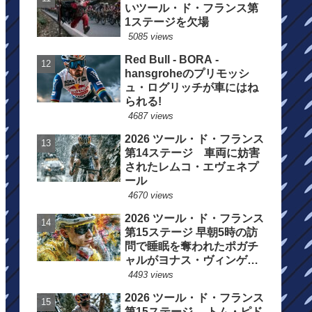
いツール・ド・フランス第
1ステージを欠場
5085 views
Red Bull - BORA -
hansgroheのプリモッシ
ュ・ログリッチが車にはね
られる!
4687 views
2026 ツール・ド・フランス
第14ステージ 車両に妨害
されたレムコ・エヴェネプ
ール
4670 views
2026 ツール・ド・フランス
第15ステージ 早朝5時の訪
問で睡眠を奪われたポガチ
ャルがヨナス・ヴィンゲゴ
ーの離脱を惜しむ
4493 views
2026 ツール・ド・フランス
第15ステージ トム・ピド