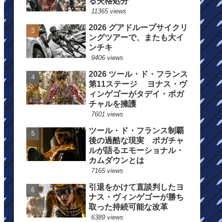
る失格処分
11365 views
2026 グアドループサイクリ
ングツアーで、またも大イ
ンチキ
9406 views
2026 ツール・ド・フランス
第11ステージ ヨナス・ヴ
ィンゲゴーがタデイ・ポガ
チャルを擁護
7601 views
ツール・ド・フランス制覇
後の過酷な現実 ポガチャ
ルが語るエモーショナル・
カムダウンとは
7165 views
引退をかけて直談判したヨ
ナス・ヴィンゲゴーが勝ち
取った持続可能な改革
6389 views