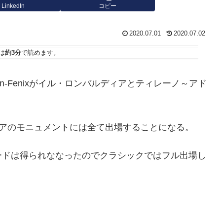
LinkedIn
コピー
2020.07.01
2020.07.02
は
約3分
で読めます。
n-Fenixがイル・ロンバルディアとティレーノ～アド
。
るイタリアのモニュメントには全て出場することになる。
ードは得られななったのでクラシックではフル出場し