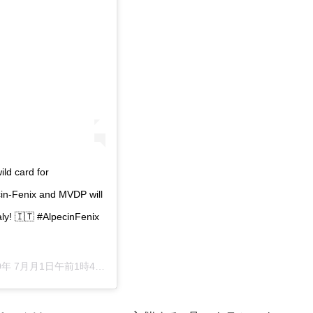
ld card for
in-Fenix and MVDP will
aly! 🇮🇹 #AlpecinFenix
0年 7月月1日午前1時42分PDT