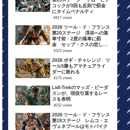
コックが3回も反則で罰金
にタイムペナルティ
4417 views
2026 ツール・ド・フランス
第20ステージ 渓谷への落
車寸前・2度の落車に罰
金 セップ・クスの悲しい
一日
4323 views
2026 ポギ・チャレンジ ツ
ール5勝もアマチュアライ
ダーに敗れる
4175 views
Lidl-Trekのマッズ・ピーダ
スンが、現役引退するレー
スを表明
4032 views
2026 ツール・ド・フランス
第19ステージ レムコ・エ
ヴェネプールはモトバイク