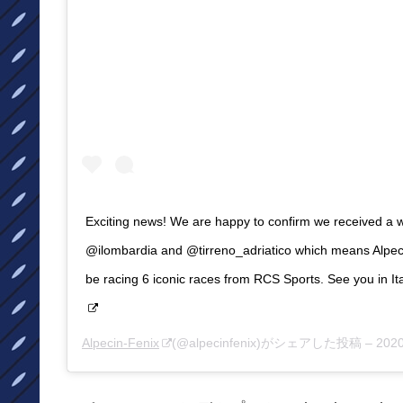
Exciting news! We are happy to confirm we received a wi
@ilombardia and @tirreno_adriatico which means Alpec
be racing 6 iconic races from RCS Sports. See you in It
Alpecin-Fenix
(@alpecinfenix)がシェアした投稿 –
202