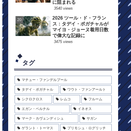
に阻まれる
3540 views
2026 ツール・ド・フラン
ス：タデイ・ポガチャルが
マイヨ・ジョーヌ着用日数
で偉大な記録に
3475 views
タグ
マチュー・ファンデルプール
タデイ・ポガチャル
ワウト・ファンアールト
シクロクロス
レムコ
フルーム
エガン・ベルナル
イネオス
マーク・カヴェンディシュ
サガン
ゲラント・トーマス
プリモシュ・ログリッチ