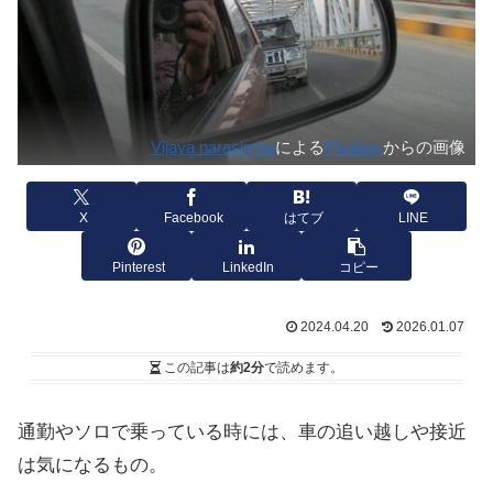
Vijaya narasimha
による
Pixabay
からの画像
X
Facebook
はてブ
LINE
Pinterest
LinkedIn
コピー
2024.04.20
2026.01.07
この記事は
約2分
で読めます。
通勤やソロで乗っている時には、車の追い越しや接近
は気になるもの。