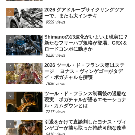
2026 グアドループサイクリングツア
ーで、またも大インチキ
9559 views
Shimanoの13速化がいよいよ現実に？
新たなフリーハブ規格が登場、GRX＆
ロードコンポに動きか
8228 views
2026 ツール・ド・フランス第11ステ
ージ ヨナス・ヴィンゲゴーがタデ
イ・ポガチャルを擁護
7636 views
ツール・ド・フランス制覇後の過酷な
現実 ポガチャルが語るエモーショナ
ル・カムダウンとは
7217 views
引退をかけて直談判したヨナス・ヴィ
ンゲゴーが勝ち取った持続可能な改革
6418 views