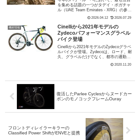
を集める話題の一つがタデイ・ポガチャ
ル（UAE Team Emirates - XRG）の参戦
だ。グランツールを制覇し、純粋なクラ
2026.04.12
2026.07.29
イマーとして名を馳せた彼が、なぜ体重
の重い選手たちが支配する北の地獄で優
Cinelliから2021年モデルの
機材情報
勝...
Zydecoパフォーマンスグラベル
バイク登場
Cinelliから2021年モデルのZydecoグラベ
ルバイクが登場。Zydecoは、ロード、耐
久、グラベルだけでなく、都市の通勤用
にも使えるように多様性に対応してい
2020.11.20
る。Cinelli ZydecoCinelliは、Zydecoが油
圧式ディ...
復活したParlee Cyclesからヌードカー
ボンのモノコックフレームOuray
フロントディレイラーキラーの
Classified Power ShiftがENVEと提携