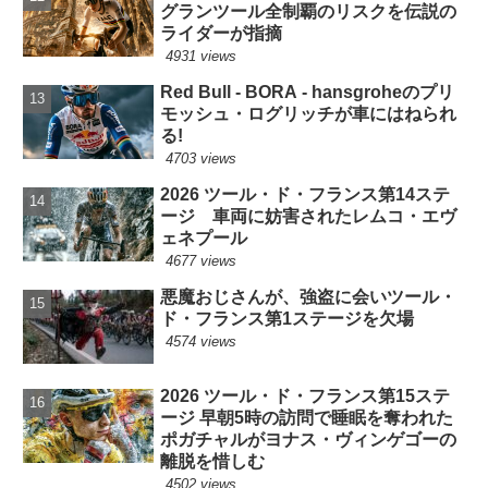
グランツール全制覇のリスクを伝説の
ライダーが指摘
4931 views
Red Bull - BORA - hansgroheのプリ
モッシュ・ログリッチが車にはねられ
る!
4703 views
2026 ツール・ド・フランス第14ステ
ージ 車両に妨害されたレムコ・エヴ
ェネプール
4677 views
悪魔おじさんが、強盗に会いツール・
ド・フランス第1ステージを欠場
4574 views
2026 ツール・ド・フランス第15ステ
ージ 早朝5時の訪問で睡眠を奪われた
ポガチャルがヨナス・ヴィンゲゴーの
離脱を惜しむ
4502 views