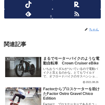
0
ちゃん
関連記事
まるでモーターバイクのような電
機材情報
動自転車 Crown Cruiser eBike
いちおうペダルがついているので電動バ
イクと言えるのかな。とてもワイルド
で、オフロードバイクのサスペンション
とスリッカータイヤ、当然モーターもつ
2021.08.26
いていて、リラックスした直立のライデ
ィングポジションが取れるようになって
Factorからプロスケーターを助け
機材情報
いる。少し先の未来では、こ...
たFactor Ostro Gravel Chico
Edition
Factorは、プロスケーターであるチコ・