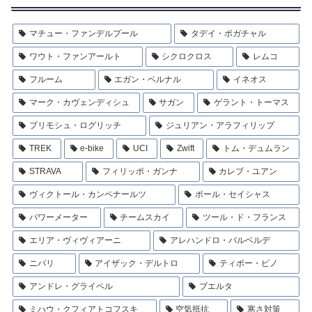
マチュー・ファンデルプール
タデイ・ポガチャル
ワウト・ファンアールト
シクロクロス
レムコ
フルーム
エガン・ベルナル
イネオス
マーク・カヴェンディシュ
サガン
ゲラント・トーマス
プリモシュ・ログリッチ
ジュリアン・アラフィリップ
TREK
e-bike
UCI
Zwift
トム・デュムラン
STRAVA
フィリッポ・ガンナ
カレブ・ユアン
ヴィクトール・カンペナールツ
ポール・セイシャス
パワーメーター
チームスカイ
ツール・ド・フランス
エリア・ヴィヴィアーニ
アレハンドロ・バルベルデ
ニバリ
アイザック・デルトロ
ティボー・ピノ
アンドレ・グライペル
ブエルタ
ミハウ・クフィアトコフスキ
空気抵抗
寒さ対策