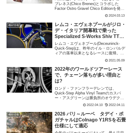
ブレネス(Chico Brenes)とコラボした
Factor Ostro Gravel Chico Editionを発表
した。チコ・ブレネスは、幼い頃、戦争
2024.03.13
で荒廃したニカラグアからアメリカに移
住して...
レムコ・エヴェネプールがジロ・
機材情報
デ・イタリア開幕戦で乗った
Specialized S-Works Shiv TT
Disc
レムコ・エヴェネプール(Deceuninck-
Quick-Step)は、昨年のイル・ロンバルデ
ィアの落車以来となるレースに復帰。調
整レースなしで、ジロ・デ・イタリアに
2021.05.09
参戦。第1ステージが注目されたが、結果
は本人も驚く7位という好成績。レムコ...
2022年のワールドツアーレース
機材情報
で、チェーン落ちが多い理由と
は?
ロンド・ファンフラーデレンでは、
Quick-Step Alpha Vinyl Teamのカスパ
ー・アスグリーンは勝負所のオウデクワ
レモントの登りでチェーンが落ちて脱落
2022.04.10
2022.04.11
している。さらに、ヘント〜ウェヴェル
ヘムでも、わずか25kmの区間で5人の...
2026 パリ～ルーベ タデイ・ポ
機材情報
ガチャルはColnago Y1RSを石畳
仕様にして適応
今年のパリ〜ルーベにおいて、最も注目