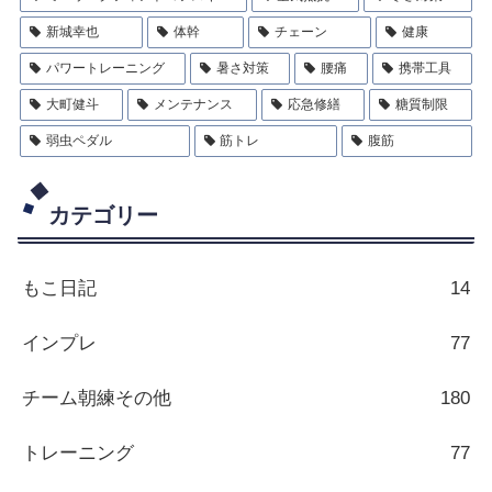
新城幸也
体幹
チェーン
健康
パワートレーニング
暑さ対策
腰痛
携帯工具
大町健斗
メンテナンス
応急修繕
糖質制限
弱虫ペダル
筋トレ
腹筋
カテゴリー
もこ日記
14
インプレ
77
チーム朝練その他
180
トレーニング
77