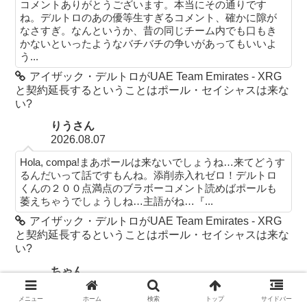
コメントありがとうございます。本当にその通りです
ね。デルトロのあの優等生すぎるコメント、確かに隙が
なさすぎ。なんというか、昔の同じチーム内でも口もき
かないといったようなバチバチの争いがあってもいいよ
う...
アイザック・デルトロがUAE Team Emirates - XRG
と契約延長するということはポール・セイシャスは来な
い?
りうさん
2026.08.07
Hola, compa!まあポールは来ないでしょうね…来てどうす
るんだいって話ですもんね。添削赤入れゼロ！デルトロ
くんの２００点満点のブラボーコメント読めばポールも
萎えちゃうでしょうしね…主語がね…『...
アイザック・デルトロがUAE Team Emirates - XRG
と契約延長するということはポール・セイシャスは来な
い?
ちゃん
2026.08.07
メニュー
ホーム
検索
トップ
サイドバー