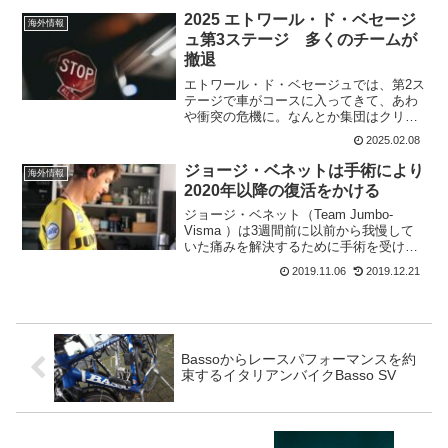
事件など面...
2025 エトワール・ド・ベセージ
海外情報
ュ第3ステージ 多くのチームが
撤退
エトワール・ド・ベセージュでは、第2ス
テージで車がコースに入ってきて、あわ
や衝突の危機に。なんとか集団はクリア
ーしたが、落車も発生。Red Bull - BORA
2025.02.08
- hansgroheのマキシム・ファンジルスが
リタイヤとなっている。そして...
ジョージ・ベネットは手術により
海外情報
2020年以降の復活をかける
ジョージ・ベネット（Team Jumbo-
Visma ）は3週間前に以前から我慢して
いた痛みを解決するために手術を受け
た。彼の病名は、滑りリブ骨症候群と診
2019.11.06
2019.12.21
断されている。ジョージ・ベネットはこ
の病気のために走ると胸や胃にキリキリ
と痛みが走り満...
Bassoからレースパフォーマンスを約
束するイタリアンバイクBasso SV