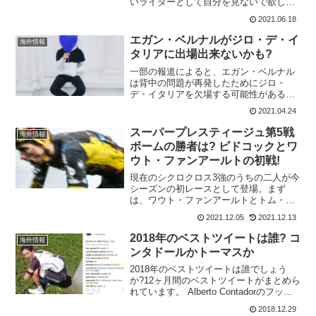
いライダーとして自分を見ないで欲しい
と、期待を軽視しようとしている。ログ
2021.06.18
リッチは、、ドラマチックなシーンで同
胞のタデイ・ポガチャルに最後のタイム
エガン・ベルナルがジロ・デ・イ
海外情報
トライアルで敗れるまで、2...
タリアに出場出来ないかも?
一部の報道によると、エガン・ベルナル
は背中の問題が再発したためにジロ・
デ・イタリアを欠場する可能性があると
言われている。これについては、情報が
2021.04.24
錯綜しており大丈夫なのか、欠場なのか
はっきりはしていない。欠場となる情報
スーパープレスティージュ第5戦
海外情報
について見てみると。再発か...
ボームの勝者は? ピドコックとワ
ウト・ファンアールトの初戦!
現在のシクロクロス3強のうちの二人が今
シーズンの初レースとして登場。まず
は、ワウト・ファンアールトとトム・ピ
ドコックが対決する。ワウトは、水曜日
2021.12.05
2021.12.13
に風邪を引いたのだけど、なんとかレー
スには出場。ワウトは風邪、トム・ピド
2018年のベストツイートは誰? コ
海外情報
コックは膝を再び痛めてい...
ンタドールかトーマスか
2018年のベストツイートは誰でしょう
か?12ヶ月間のベストツイートがまとめら
れています。 Alberto Contadorのフット
ボールのスキル、ワールドカップ優勝後
2018.12.29
のTony Gallopin、Tom Dumoulinのトイレ