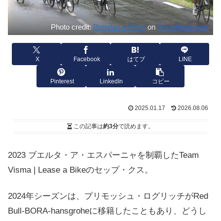
Photo credit:
Brendan A Ryan
on
VisualHunt.com
X
Facebook
はてブ
LINE
Pinterest
LinkedIn
コピー
2025.01.17
2026.08.06
この記事は
約3分
で読めます。
2023 ブエルタ・ア・エスパーニャを制覇したTeam
Visma | Lease a Bikeのセップ・クス。
2024年シーズンは、プリモッシュ・ログリッチがRed
Bull-BORA-hansgroheに移籍したこともあり、どうし