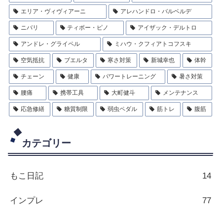
エリア・ヴィヴィアーニ
アレハンドロ・バルベルデ
ニバリ
ティボー・ピノ
アイザック・デルトロ
アンドレ・グライペル
ミハウ・クフィアトコフスキ
空気抵抗
ブエルタ
寒さ対策
新城幸也
体幹
チェーン
健康
パワートレーニング
暑さ対策
腰痛
携帯工具
大町健斗
メンテナンス
応急修繕
糖質制限
弱虫ペダル
筋トレ
腹筋
カテゴリー
もこ日記
14
インプレ
77