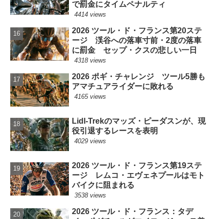
で罰金にタイムペナルティ
4414 views
2026 ツール・ド・フランス第20ステ
ージ 渓谷への落車寸前・2度の落車
に罰金 セップ・クスの悲しい一日
4318 views
2026 ポギ・チャレンジ ツール5勝も
アマチュアライダーに敗れる
4165 views
Lidl-Trekのマッズ・ピーダスンが、現
役引退するレースを表明
4029 views
2026 ツール・ド・フランス第19ステ
ージ レムコ・エヴェネプールはモト
バイクに阻まれる
3538 views
2026 ツール・ド・フランス：タデ