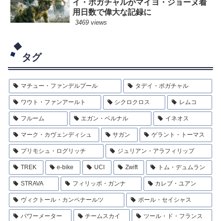
イ・ポガチャルがマイヨ・ジョーヌ着
用日数で偉大な記録に
3469 views
タグ
マチュー・ファンデルプール
タデイ・ポガチャル
ワウト・ファンアールト
シクロクロス
レムコ
フルーム
エガン・ベルナル
イネオス
マーク・カヴェンディシュ
サガン
ゲラント・トーマス
プリモシュ・ログリッチ
ジュリアン・アラフィリップ
TREK
e-bike
UCI
Zwift
トム・デュムラン
STRAVA
フィリッポ・ガンナ
カレブ・ユアン
ヴィクトール・カンペナールツ
ポール・セイシャス
パワーメーター
チームスカイ
ツール・ド・フランス