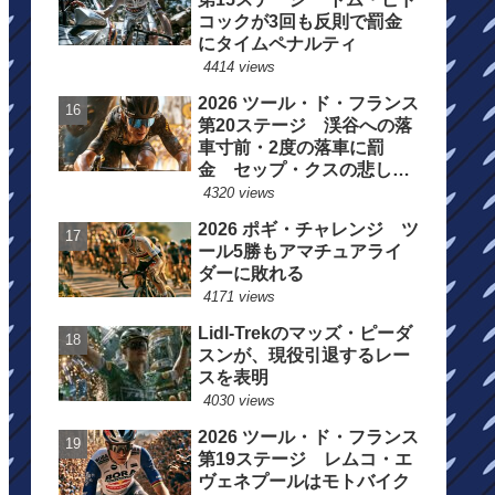
コックが3回も反則で罰金
にタイムペナルティ
4414 views
2026 ツール・ド・フランス
第20ステージ 渓谷への落
車寸前・2度の落車に罰
金 セップ・クスの悲しい
一日
4320 views
2026 ポギ・チャレンジ ツ
ール5勝もアマチュアライ
ダーに敗れる
4171 views
Lidl-Trekのマッズ・ピーダ
スンが、現役引退するレー
スを表明
4030 views
2026 ツール・ド・フランス
第19ステージ レムコ・エ
ヴェネプールはモトバイク