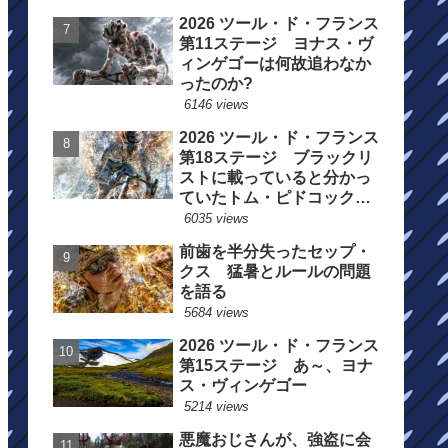
2026 ツール・ド・フランス
第11ステージ ヨナス・ヴ
ィンゲゴーは何故追わなか
ったのか?
6146 views
2026 ツール・ド・フランス
第18ステージ ブラックリ
ストに載っていると分かっ
ていたトム・ピドコックは
総合順位死守に
6035 views
前歯を半分失ったセップ・
クス 猛暑とルールの問題
を語る
5684 views
2026 ツール・ド・フランス
第15ステージ あ～、ヨナ
ス・ヴィンゲゴー
5214 views
悪魔おじさんが、強盗に会