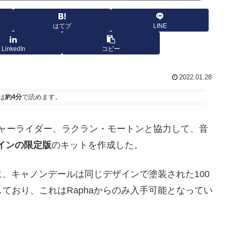
はてブ
LINE
LinkedIn
コピー
2022.01.28
は
約4分
で読めます。
tのアドベンチャーライダー、ラクラン・モートンと協力して、音
ザインの
限定版
のキットを作成した。
、キャノンデールは同じデザインで塗装された100
製造しており、これはRaphaからのみ入手可能となってい