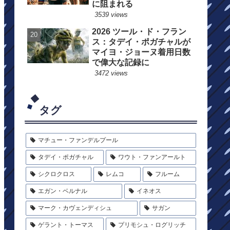
に阻まれる
3539 views
2026 ツール・ド・フラン
ス：タデイ・ポガチャルが
マイヨ・ジョーヌ着用日数
で偉大な記録に
3472 views
タグ
マチュー・ファンデルプール
タデイ・ポガチャル
ワウト・ファンアールト
シクロクロス
レムコ
フルーム
エガン・ベルナル
イネオス
マーク・カヴェンディシュ
サガン
ゲラント・トーマス
プリモシュ・ログリッチ