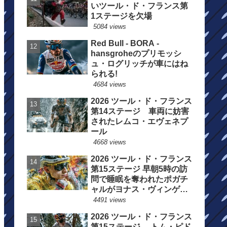
いツール・ド・フランス第
1ステージを欠場
5084 views
Red Bull - BORA -
hansgroheのプリモッシ
ュ・ログリッチが車にはね
られる!
4684 views
2026 ツール・ド・フランス
第14ステージ 車両に妨害
されたレムコ・エヴェネプ
ール
4668 views
2026 ツール・ド・フランス
第15ステージ 早朝5時の訪
問で睡眠を奪われたポガチ
ャルがヨナス・ヴィンゲゴ
ーの離脱を惜しむ
4491 views
2026 ツール・ド・フランス
第15ステージ トム・ピド