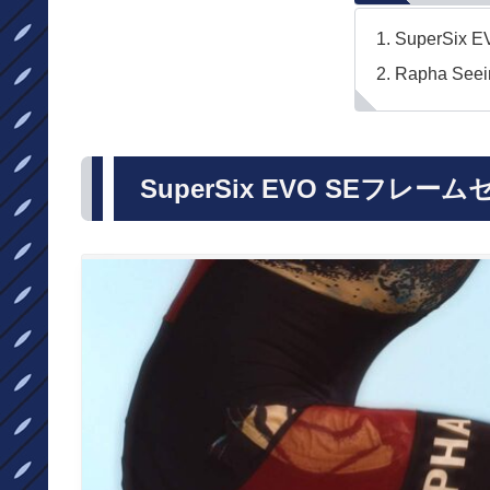
SuperSi
Rapha Seei
SuperSix EVO SEフレー