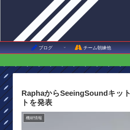
ブログ
チーム朝練他
RaphaからSeeingSoundキ
トを発表
機材情報