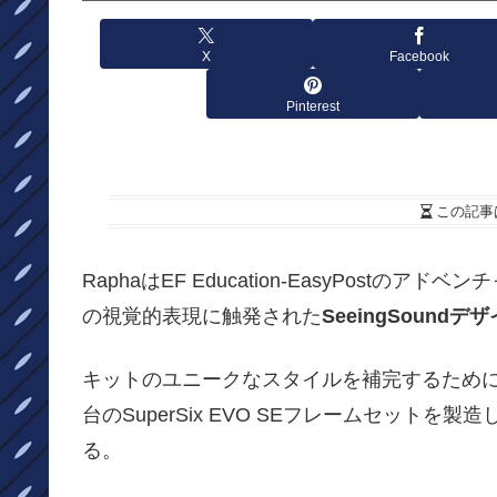
X
Facebook
Pinterest
この記事
RaphaはEF Education-EasyPos
の視覚的表現に触発された
SeeingSoundデ
キットのユニークなスタイルを補完するために
台のSuperSix EVO SEフレームセットを
る。