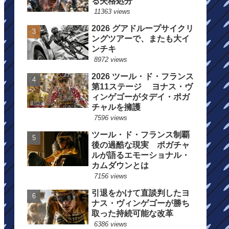
る失格処分
11363 views
2026 グアドループサイクリ
ングツアーで、またも大イ
ンチキ
8972 views
2026 ツール・ド・フランス
第11ステージ ヨナス・ヴ
ィンゲゴーがタデイ・ポガ
チャルを擁護
7596 views
ツール・ド・フランス制覇
後の過酷な現実 ポガチャ
ルが語るエモーショナル・
カムダウンとは
7156 views
引退をかけて直談判したヨ
ナス・ヴィンゲゴーが勝ち
取った持続可能な改革
6386 views