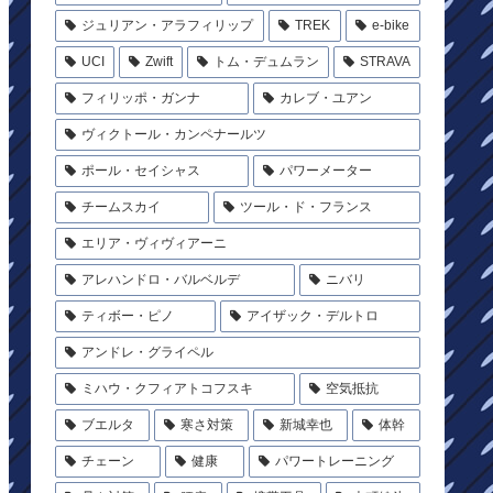
ジュリアン・アラフィリップ
TREK
e-bike
UCI
Zwift
トム・デュムラン
STRAVA
フィリッポ・ガンナ
カレブ・ユアン
ヴィクトール・カンペナールツ
ポール・セイシャス
パワーメーター
チームスカイ
ツール・ド・フランス
エリア・ヴィヴィアーニ
アレハンドロ・バルベルデ
ニバリ
ティボー・ピノ
アイザック・デルトロ
アンドレ・グライペル
ミハウ・クフィアトコフスキ
空気抵抗
ブエルタ
寒さ対策
新城幸也
体幹
チェーン
健康
パワートレーニング