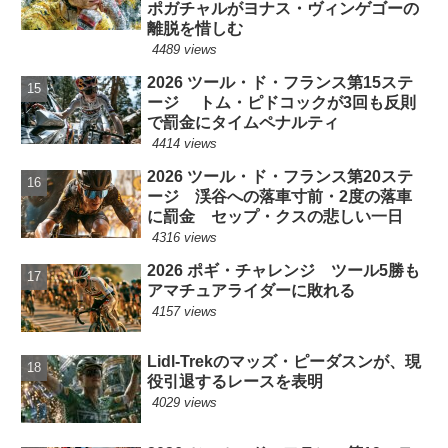
ポガチャルがヨナス・ヴィンゲゴーの
離脱を惜しむ
4489 views
2026 ツール・ド・フランス第15ステ
ージ トム・ピドコックが3回も反則
で罰金にタイムペナルティ
4414 views
2026 ツール・ド・フランス第20ステ
ージ 渓谷への落車寸前・2度の落車
に罰金 セップ・クスの悲しい一日
4316 views
2026 ポギ・チャレンジ ツール5勝も
アマチュアライダーに敗れる
4157 views
Lidl-Trekのマッズ・ピーダスンが、現
役引退するレースを表明
4029 views