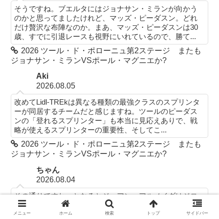
そうですね。ブエルタにはジョナサン・ミランが向かう
のかと思ってましたけれど、マッズ・ピーダスン。どれ
だけ贅沢な布陣なのか。まあ、マッズ・ピーダスンは30
歳、すでに引退レースも視野にいれているので、勝て...
2026 ツール・ド・ポローニュ第2ステージ またも
ジョナサン・ミランVSポール・マグニエか?
Aki
2026.08.05
改めてLidl-TREkは異なる種類の最強クラスのスプリンタ
ーが同居するチームだと感じますね。ツールのピーダス
ンの「登れるスプリンター」も本当に見応えありで、戦
略が使えるスプリンターの重要性、そしてこ...
2026 ツール・ド・ポローニュ第2ステージ またも
ジョナサン・ミランVSポール・マグニエか?
ちゃん
2026.08.04
その通りですね。となるとジョアン・アルメイダはジロ
を逃したのが非常に悔やまれる事態になりそう。まだ、
コンデション的にも万全であるかは、ツール・ド・ポロ
メニュー
ホーム
検索
トップ
サイドバー