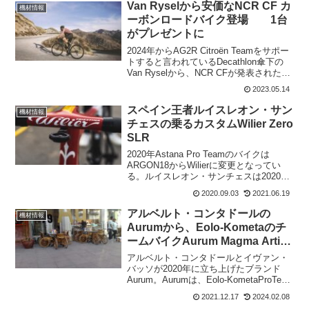
Van Ryselから安価なNCR CF カ
機材情報
ーボンロードバイク登場 1台
がプレゼントに
2024年からAG2R Citroën Teamをサポー
トすると言われているDecathlon傘下の
Van Ryselから、NCR CFが発表された。
Shimano Tiagra グループセットが装着さ
2023.05.14
れたカーボンロードバイクは、さまざま
な...
スペイン王者ルイスレオン・サン
機材情報
チェスの乗るカスタムWilier Zero
SLR
2020年Astana Pro Teamのバイクは
ARGON18からWilierに変更となってい
る。ルイスレオン・サンチェスは2020ス
ペインチャンピオンとなった。そのため
2020.09.03
2021.06.19
ツールに合わせて特別にペイントのされ
たWilier Zero SLR...
アルベルト・コンタドールの
機材情報
Aurumから、Eolo-Kometaのチ
ームバイクAurum Magma Artic
Whiteを発表
アルベルト・コンタドールとイヴァン・
バッソが2020年に立ち上げたブランド
Aurum。Aurumは、Eolo-KometaProTeam
の自転車サプライヤーとなっており、
2021.12.17
2024.02.08
2022年シーズンにチームが乗るAurum