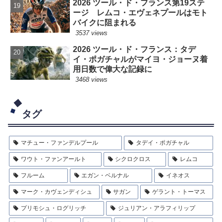
2026 ツール・ド・フランス第19ステ
ージ レムコ・エヴェネプールはモト
バイクに阻まれる
3537 views
2026 ツール・ド・フランス：タデ
イ・ポガチャルがマイヨ・ジョーヌ着
用日数で偉大な記録に
3468 views
タグ
マチュー・ファンデルプール
タデイ・ポガチャル
ワウト・ファンアールト
シクロクロス
レムコ
フルーム
エガン・ベルナル
イネオス
マーク・カヴェンディシュ
サガン
ゲラント・トーマス
プリモシュ・ログリッチ
ジュリアン・アラフィリップ