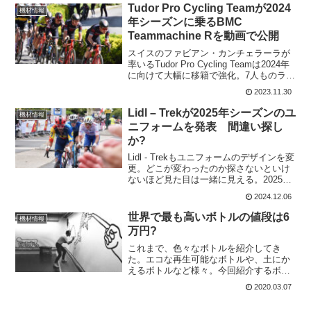
Magma Artic W...
Tudor Pro Cycling Teamが2024
機材情報
年シーズンに乗るBMC
Teammachine Rを動画で公開
スイスのファビアン・カンチェラーラが
率いるTudor Pro Cycling Teamは2024年
に向けて大幅に移籍で強化。7人ものライ
ダーを移籍で獲得し、2024年シーズンを
2023.11.30
27名のメンバーで戦う。2023年の勝利数
は11だが、来シーズン...
Lidl – Trekが2025年シーズンのユ
機材情報
ニフォームを発表 間違い探し
か?
Lidl - Trekもユニフォームのデザインを変
更。どこが変わったのか探さないといけ
ないほど見た目は一緒に見える。2025年
のユニフォーム この投稿をInstagram
2024.12.06
で見る Trek Bicycle Comp...
世界で最も高いボトルの値段は6
機材情報
万円?
これまで、色々なボトルを紹介してき
た。エコな再生可能なボトルや、土にか
えるボトルなど様々。今回紹介するボト
ルは多分、世界で一番高いボトルではな
2020.03.07
いかな。そのお値段はUS$575というか
ら、日本円で6万円!1本6万円するボトル