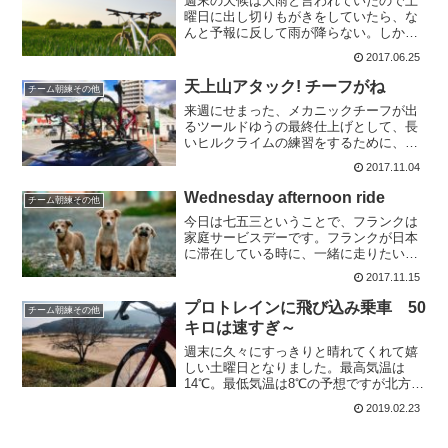
週末の天候は大雨と言われていたので土
曜日に出し切りもがきをしていたら、な
んと予報に反して雨が降らない。しか
も、走りますのメッセンジャーが。本日
2017.06.25
休みの予定だったので、あまり気乗りせ
ずに気合いなしで時間ギリギリで出発。
天上山アタック! チーフがね
チーム朝練その他
マウンテンバイカーの虹色ジ...
来週にせまった、メカニックチーフが出
るツールドゆうの最終仕上げとして、長
いヒルクライムの練習をするために、県
北の天上山アタックに向かいました。本
2017.11.04
日は、サポートカーをメカニック師匠が
出してくれたのでアップ区間まで車で行
Wednesday afternoon ride
チーム朝練その他
きました。本日は久々の週...
今日は七五三ということで、フランクは
家庭サービスデーです。フランクが日本
に滞在している時に、一緒に走りたいの
で、暴走店員F君が休みの時に走ろうと思
2017.11.15
い立ちました。イベントでのエピソード
は数知れず。先頭を走っていたら、いつ
プロトレインに飛び込み乗車 50
チーム朝練その他
の間にか後ろを走る人が...
キロは速すぎ～
週末に久々にすっきりと晴れてくれて嬉
しい土曜日となりました。最高気温は
14℃。最低気温は8℃の予想ですが北方面
の山の中は気温が読めません。春が近く
2019.02.23
なるのは、とても嬉しいのですが服装選
択に困る季節になってきましたね。本日
は久々に4人での出走と...