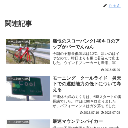
ちゃん
関連記事
痛恨のスローパンク! 40キロのア
チーム朝練その他
ップがパーでんねん
今朝の予想最低気温は10℃。寒いのはイ
ヤなので、昨日よりも更に着込んで出ま
した。ウインドブレーカーも着用。軍手
に指きりグローブ。せっかくの日曜朝練
2018.05.20
なので、十分なアップと風向きの調査を
かねて早出しました。行きが追い風ゆっ
モーニング クールライド 炎天
チーム朝練その他
くりゆっくりとアップし...
下での運動能力の低下について考
える
三連休の締めくくりは、6時スタートの番
長練でした。昨日は90キロ走りました
が、パフォーマンスはガタ落ちでした。
昨日の調子だったら、最後まで持つかな
2018.07.16
2026.07.08
あと思いながら出かけました。6時は涼し
い5時40分くらいに出ると気温は27℃。さ
最速マウンテンバイカー
チーム朝練その他
すがに涼しい!...