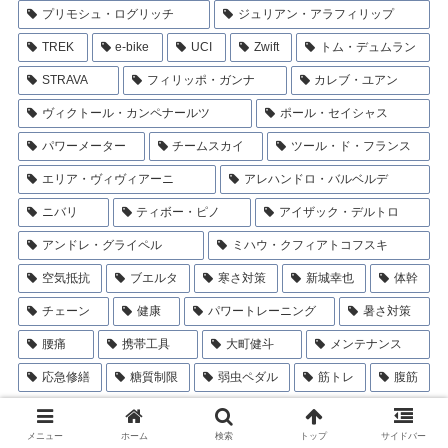
プリモシュ・ログリッチ
ジュリアン・アラフィリップ
TREK
e-bike
UCI
Zwift
トム・デュムラン
STRAVA
フィリッポ・ガンナ
カレブ・ユアン
ヴィクトール・カンペナールツ
ポール・セイシャス
パワーメーター
チームスカイ
ツール・ド・フランス
エリア・ヴィヴィアーニ
アレハンドロ・バルベルデ
ニバリ
ティボー・ピノ
アイザック・デルトロ
アンドレ・グライペル
ミハウ・クフィアトコフスキ
空気抵抗
ブエルタ
寒さ対策
新城幸也
体幹
チェーン
健康
パワートレーニング
暑さ対策
腰痛
携帯工具
大町健斗
メンテナンス
応急修繕
糖質制限
弱虫ペダル
筋トレ
腹筋
メニュー
ホーム
検索
トップ
サイドバー
カテゴリー