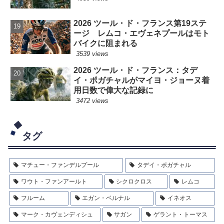
2026 ツール・ド・フランス第19ステ
ージ レムコ・エヴェネプールはモト
バイクに阻まれる
3539 views
2026 ツール・ド・フランス：タデ
イ・ポガチャルがマイヨ・ジョーヌ着
用日数で偉大な記録に
3472 views
タグ
マチュー・ファンデルプール
タデイ・ポガチャル
ワウト・ファンアールト
シクロクロス
レムコ
フルーム
エガン・ベルナル
イネオス
マーク・カヴェンディシュ
サガン
ゲラント・トーマス