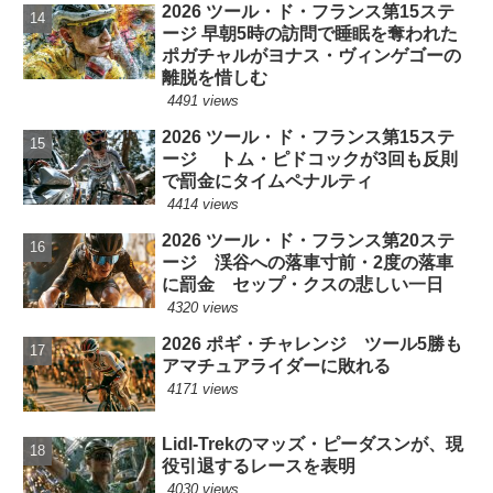
2026 ツール・ド・フランス第15ステ
ージ 早朝5時の訪問で睡眠を奪われた
ポガチャルがヨナス・ヴィンゲゴーの
離脱を惜しむ
4491 views
2026 ツール・ド・フランス第15ステ
ージ トム・ピドコックが3回も反則
で罰金にタイムペナルティ
4414 views
2026 ツール・ド・フランス第20ステ
ージ 渓谷への落車寸前・2度の落車
に罰金 セップ・クスの悲しい一日
4320 views
2026 ポギ・チャレンジ ツール5勝も
アマチュアライダーに敗れる
4171 views
Lidl-Trekのマッズ・ピーダスンが、現
役引退するレースを表明
4030 views