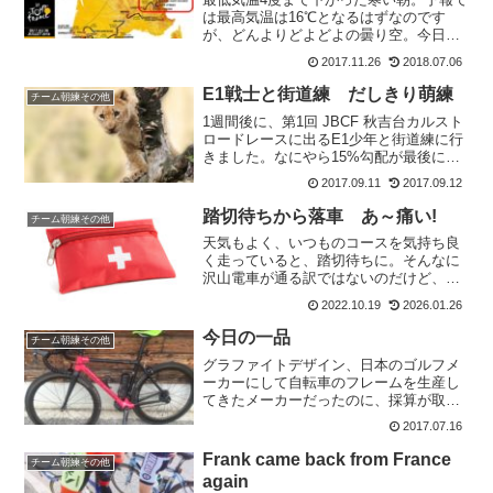
は最高気温は16℃となるはずなのです
が、どんよりどよどよの曇り空。今日は
フランクが帰国するので最後の一緒に走
2017.11.26
2018.07.06
れるチャンスの日でした。さて、先週は
誰もいない日曜朝練だったのですが、今
E1戦士と街道練 だしきり萌練
チーム朝練その他
週は何人くらいいるでし...
1週間後に、第1回 JBCF 秋吉台カルスト
ロードレースに出るE1少年と街道練に行
きました。なにやら15%勾配が最後に待
ちうける1周30キロもある周回コースだそ
2017.09.11
2017.09.12
うです。それ以外もアップダウンの連続
でほぼ平坦区間のないキツイコース設定
踏切待ちから落車 あ～痛い!
チーム朝練その他
のようで...
天気もよく、いつものコースを気持ち良
く走っていると、踏切待ちに。そんなに
沢山電車が通る訳ではないのだけど、結
構な確率で引っかかることが多い。遠く
2022.10.19
2026.01.26
から、踏切が鳴っているのがわかったの
で、合わせるようにゆっくりと走ってい
今日の一品
チーム朝練その他
たのだけど。なにやら、J...
グラファイトデザイン、日本のゴルフメ
ーカーにして自転車のフレームを生産し
てきたメーカーだったのに、採算が取れ
ないとのことで、なんと自転車フレーム
2017.07.16
事業から2016年に撤退。その昔、六本木
エクスプレスと呼ばれる日本一のリーマ
Frank came back from France
チーム朝練その他
ンレーサー高岡さんも...
again