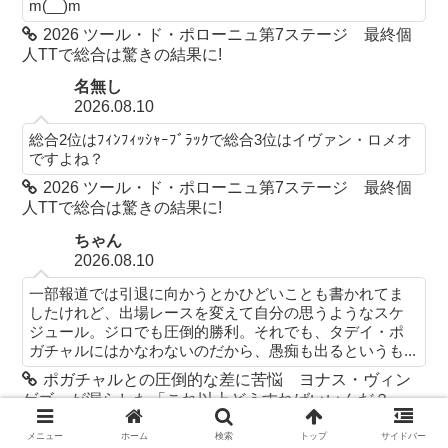
m(__)m
2026 ツール・ド・ポローニュ第7ステージ 最終個
人TTで総合は驚きの結果に!
名無し
2026.08.10
総合2位はﾌｨﾝﾌｨｯｼｬｰﾌﾞﾗｯｸで総合3位はイヴァン・ロメオ
ですよね？
2026 ツール・ド・ポローニュ第7ステージ 最終個
人TTで総合は驚きの結果に!
ちゃん
2026.08.10
一部報道では引退に向かうとかひどいことも書かれてま
したけれど、出場レースを変えて自分の思うようなスケ
ジュール。ジロでも圧倒的勝利。それでも、タデイ・ポ
ガチャルにはかなわないのだから、愚痴も出るというも...
ポガチャルとの圧倒的な差に苦悩 ヨナス・ヴィン
ゲゴーが漏らした「これ以上どうすればいいんだ？」
べるげん
メニュー
ホーム
検索
トップ
サイドバー