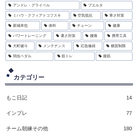
アンドレ・グライペル
ブエルタ
ミハウ・クフィアトコフスキ
空気抵抗
寒さ対策
新城幸也
体幹
チェーン
健康
パワートレーニング
暑さ対策
腰痛
携帯工具
大町健斗
メンテナンス
応急修繕
糖質制限
弱虫ペダル
筋トレ
腹筋
カテゴリー
もこ日記
14
インプレ
77
チーム朝練その他
180