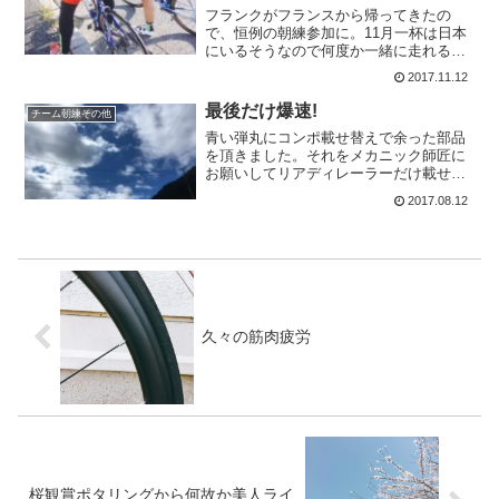
フランクがフランスから帰ってきたの
で、恒例の朝練参加に。11月一杯は日本
にいるそうなので何度か一緒に走れるか
な。私は不調なのでついていけそうもな
2017.11.12
いですけど～。昨日は、不調の中結局100
キロ近く走っていたので、疲労がテンコ
最後だけ爆速!
チーム朝練その他
盛りでございます。ど...
青い弾丸にコンポ載せ替えで余った部品
を頂きました。それをメカニック師匠に
お願いしてリアディレーラーだけ載せ替
えさせていただきました。その他にもメ
2017.08.12
ンテナンスを色々としていただき延命処
置が出来ました。 おありがとうござい
ます<(_ _)>今朝、...
久々の筋肉疲労
桜観賞ポタリングから何故か美人ライ