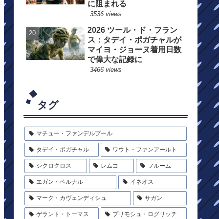
に阻まれる
3536 views
2026 ツール・ド・フラン
ス：タデイ・ポガチャルが
マイヨ・ジョーヌ着用日数
で偉大な記録に
3466 views
タグ
マチュー・ファンデルプール
タデイ・ポガチャル
ワウト・ファンアールト
シクロクロス
レムコ
フルーム
エガン・ベルナル
イネオス
マーク・カヴェンディシュ
サガン
ゲラント・トーマス
プリモシュ・ログリッチ