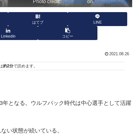
Photo credit:
Nathalie05
on
VisualHunt.com
はてブ
LINE
LinkedIn
コピー
2021.08.26
は
約2分
で読めます。
9年に移籍して3年となる。ウルフパック時代は中心選手として活躍
れない状態が続いている。