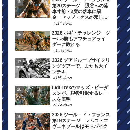
第20ステージ 渓谷への落
車寸前・2度の落車に罰
金 セップ・クスの悲しい
一日
4314 views
2026 ポギ・チャレンジ ツ
ール5勝もアマチュアライ
ダーに敗れる
4145 views
2026 グアドループサイクリ
ングツアーで、またも大イ
ンチキ
4115 views
Lidl-Trekのマッズ・ピーダ
スンが、現役引退するレー
スを表明
4029 views
2026 ツール・ド・フランス
第19ステージ レムコ・エ
ヴェネプールはモトバイク