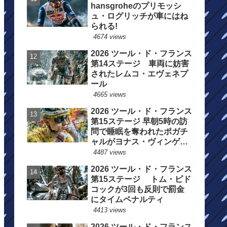
hansgroheのプリモッシ
ュ・ログリッチが車にはね
られる!
4674 views
2026 ツール・ド・フランス
第14ステージ 車両に妨害
されたレムコ・エヴェネプ
ール
4665 views
2026 ツール・ド・フランス
第15ステージ 早朝5時の訪
問で睡眠を奪われたポガチ
ャルがヨナス・ヴィンゲゴ
ーの離脱を惜しむ
4487 views
2026 ツール・ド・フランス
第15ステージ トム・ピド
コックが3回も反則で罰金
にタイムペナルティ
4413 views
2026 ツール・ド・フランス