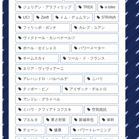
ジュリアン・アラフィリップ
TREK
e-bike
UCI
Zwift
トム・デュムラン
STRAVA
フィリッポ・ガンナ
カレブ・ユアン
ヴィクトール・カンペナールツ
ポール・セイシャス
パワーメーター
チームスカイ
ツール・ド・フランス
エリア・ヴィヴィアーニ
アレハンドロ・バルベルデ
ニバリ
ティボー・ピノ
アイザック・デルトロ
アンドレ・グライペル
ミハウ・クフィアトコフスキ
空気抵抗
ブエルタ
寒さ対策
新城幸也
体幹
チェーン
健康
パワートレーニング