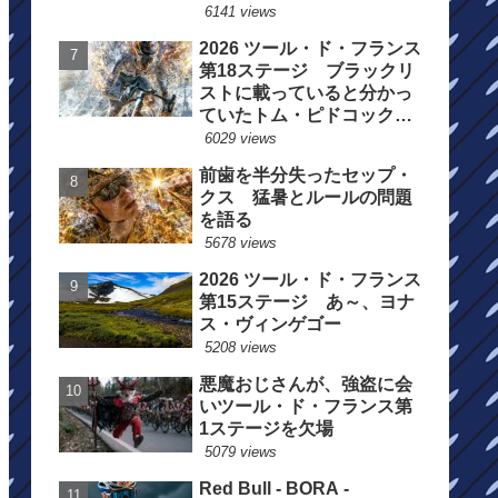
6141 views
2026 ツール・ド・フランス
第18ステージ ブラックリ
ストに載っていると分かっ
ていたトム・ピドコックは
総合順位死守に
6029 views
前歯を半分失ったセップ・
クス 猛暑とルールの問題
を語る
5678 views
2026 ツール・ド・フランス
第15ステージ あ～、ヨナ
ス・ヴィンゲゴー
5208 views
悪魔おじさんが、強盗に会
いツール・ド・フランス第
1ステージを欠場
5079 views
Red Bull - BORA -