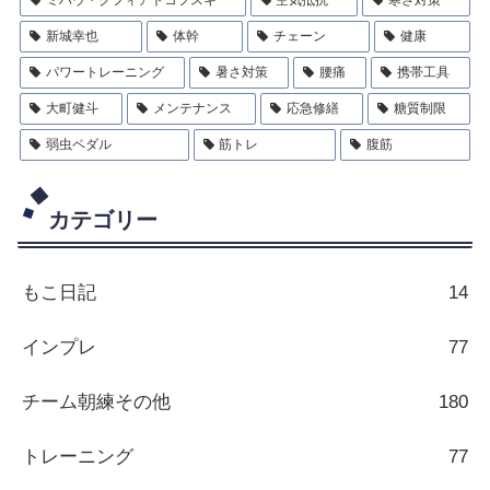
ミハウ・クフィアトコフスキ
空気抵抗
寒さ対策
新城幸也
体幹
チェーン
健康
パワートレーニング
暑さ対策
腰痛
携帯工具
大町健斗
メンテナンス
応急修繕
糖質制限
弱虫ペダル
筋トレ
腹筋
カテゴリー
もこ日記
14
インプレ
77
チーム朝練その他
180
トレーニング
77