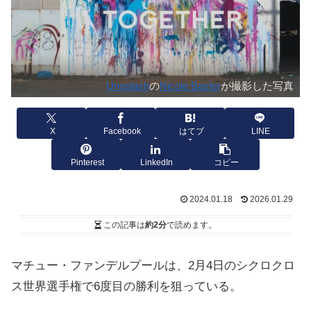
Unsplash
の
Nicole Baster
が撮影した写真
X
Facebook
はてブ
LINE
Pinterest
LinkedIn
コピー
2024.01.18
2026.01.29
この記事は
約2分
で読めます。
マチュー・ファンデルプールは、2月4日のシクロクロ
ス世界選手権で6度目の勝利を狙っている。