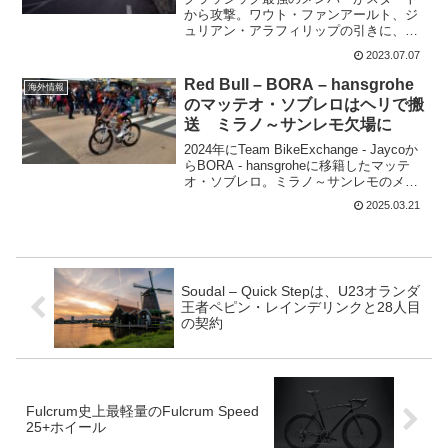
から攻撃。ワウト・ファンアールト、ジ
ュリアン・アラフィリップの引きに、マ
チュー・ファンデルプールも飛びつい
2023.07.07
た。そして、マチュー・ファンデルプー
ルが先頭を鬼引きしてことで、集団は追
Red Bull – BORA – hansgrohe
海外情報
走を諦める。自分の勝てるス...
のマッテオ・ソブレロはヘリで搬
送 ミラノ～サンレモ欠場に
2024年にTeam BikeExchange - Jaycoか
らBORA - hansgroheに移籍したマッテ
オ・ソブレロ。ミラノ～サンレモのメン
バーに選ばれていたけれど、トレーニン
2025.03.21
グ中の事故で欠場となってしまった。ヘ
リコプターで搬送 ...
Soudal – Quick Stepは、U23オランダ
王者ペピン・レインデリンクと28人目
の契約
Fulcrum史上最軽量のFulcrum Speed
25+ホイール