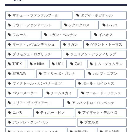
マチュー・ファンデルプール
タデイ・ポガチャル
ワウト・ファンアールト
シクロクロス
レムコ
フルーム
エガン・ベルナル
イネオス
マーク・カヴェンディシュ
サガン
ゲラント・トーマス
プリモシュ・ログリッチ
ジュリアン・アラフィリップ
TREK
e-bike
UCI
Zwift
トム・デュムラン
STRAVA
フィリッポ・ガンナ
カレブ・ユアン
ヴィクトール・カンペナールツ
ポール・セイシャス
パワーメーター
チームスカイ
ツール・ド・フランス
エリア・ヴィヴィアーニ
アレハンドロ・バルベルデ
ニバリ
ティボー・ピノ
アイザック・デルトロ
アンドレ・グライペル
ブエルタ