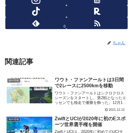
0
ちゃん
関連記事
ワウト・ファンアールトは3日間
海外情報
で2レースに2500kmを移動
ワウト・ファンアールトはシクロクロス
シーズンをスタートし、第2戦となったエ
ッセンでも独走で優勝を飾った。12月12
日には、ヴァル・ディ・ソーレでワール
2021.12.12
ドカップを戦う。ただ、ベルギーのエッ
センから、イタリアのヴァル・ディ・ソ
ZwiftとUCIが2020年に初のEスポ
海外情報
ーレまで移動しない...
ーツ世界選手権を開催
ZwiftとUCIは、2020年に初めてのUCIサ