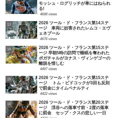
モッシュ・ログリッチが車にはねられ
る!
4698 views
2026 ツール・ド・フランス第14ステ
ージ 車両に妨害されたレムコ・エヴ
ェネプール
4676 views
2026 ツール・ド・フランス第15ステ
ージ 早朝5時の訪問で睡眠を奪われた
ポガチャルがヨナス・ヴィンゲゴーの
離脱を惜しむ
4497 views
2026 ツール・ド・フランス第15ステ
ージ トム・ピドコックが3回も反則
で罰金にタイムペナルティ
4422 views
2026 ツール・ド・フランス第20ステ
ージ 渓谷への落車寸前・2度の落車
に罰金 セップ・クスの悲しい一日