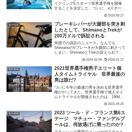
イクリングEスポーツ世界選手権を開催
することを決定した。ついに、eスポーツ
であるZwiftをUCIが認めた訳ですね。パ
2019.09.27
ートナーシップでは、来年にサイクリン
グEスポーツの新しいUCIルールブッ...
ブレーキレバーが大腿部を突き刺
海外情報
したとして、ShimanoとTrekが
200万ドルで訴訟される
米国での訴訟のニュース。なんでも、
ShimanoのVブレーキが大腿部に刺さって
しまい、ShimanoとTrekが訴えられてい
る。落車した際の話だけど、200万ドルと
2024.02.06
2026.01.27
いえば日本円で約3億円だ。合理的注意義
務に違反ロードアイランド・ロイヤー
2021世界選手権男子エリート個
海外情報
ズ・...
人タイムトライヤル 世界最速の
男は誰だ?
ついに今年の最速の男を決める世界選手
権がやってきた。世界選手権で個人タイ
ムトライヤルが開催されたのは、1994年
から。クリス・ボードマンが最初の世界
2021.09.20
チャンピオンだ。過去10年の王者は
2020 フィリッポ・ガンナ 2019 ローハ
2023 ツール・ド・フランス第6ス
海外情報
ン・デ...
テージ マチュー・ファンデルプ
ールは、何故逃げに乗ったのか?
クラッシック最強のメンバーがスタート