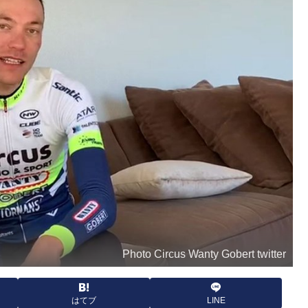
Photo Circus Wanty Gobert twitter
はてブ
LINE