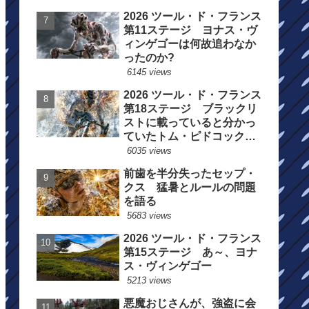
2026 ツール・ド・フランス
第11ステージ ヨナス・ヴ
ィンゲゴーは何故追わなか
ったのか?
6145 views
2026 ツール・ド・フランス
第18ステージ ブラックリ
ストに載っていると分かっ
ていたトム・ピドコックは
総合順位死守に
6035 views
前歯を半分失ったセップ・
クス 猛暑とルールの問題
を語る
5683 views
2026 ツール・ド・フランス
第15ステージ あ～、ヨナ
ス・ヴィンゲゴー
5213 views
悪魔おじさんが、強盗に会