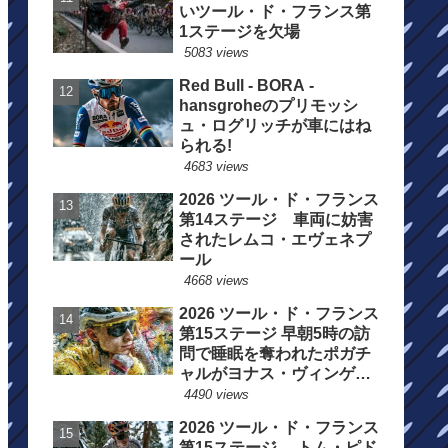
いツール・ド・フランス第
1ステージを欠場
5083 views
Red Bull - BORA -
hansgroheのプリモッシ
ュ・ログリッチが車にはね
られる!
4683 views
2026 ツール・ド・フランス
第14ステージ 車両に妨害
されたレムコ・エヴェネプ
ール
4668 views
2026 ツール・ド・フランス
第15ステージ 早朝5時の訪
問で睡眠を奪われたポガチ
ャルがヨナス・ヴィンゲゴ
ーの離脱を惜しむ
4490 views
2026 ツール・ド・フランス
第15ステージ トム・ピド