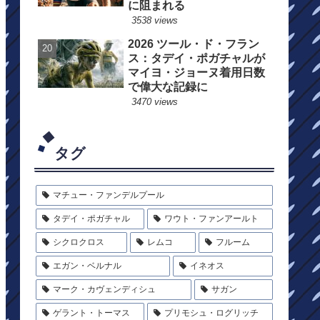
に阻まれる
3538 views
2026 ツール・ド・フラン
ス：タデイ・ポガチャルが
マイヨ・ジョーヌ着用日数
で偉大な記録に
3470 views
タグ
マチュー・ファンデルプール
タデイ・ポガチャル
ワウト・ファンアールト
シクロクロス
レムコ
フルーム
エガン・ベルナル
イネオス
マーク・カヴェンディシュ
サガン
ゲラント・トーマス
プリモシュ・ログリッチ