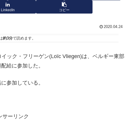
LinkedIn
コピー
2020.04.24
は
約3分
で読めます。
ー、ロイック・フリーゲン(Loïc Vliegen)は、ベルギー東部
糧配給に参加した。
緒に参加している。
ンサーリンク