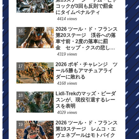
コックが3回も反則で罰金
にタイムペナルティ
4414 views
2026 ツール・ド・フランス
第20ステージ 渓谷への落
車寸前・2度の落車に罰
金 セップ・クスの悲しい
一日
4319 views
2026 ポギ・チャレンジ ツ
ール5勝もアマチュアライ
ダーに敗れる
4168 views
Lidl-Trekのマッズ・ピーダ
スンが、現役引退するレー
スを表明
4029 views
2026 ツール・ド・フランス
第19ステージ レムコ・エ
ヴェネプールはモトバイク