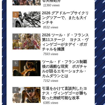
る失格処分
11360 views
2026 グアドループサイクリ
ングツアーで、またも大イ
ンチキ
8532 views
2026 ツール・ド・フランス
第11ステージ ヨナス・ヴ
ィンゲゴーがタデイ・ポガ
チャルを擁護
7593 views
ツール・ド・フランス制覇
後の過酷な現実 ポガチャ
ルが語るエモーショナル・
カムダウンとは
7152 views
引退をかけて直談判したヨ
ナス・ヴィンゲゴーが勝ち
取った持続可能な改革
6385 views