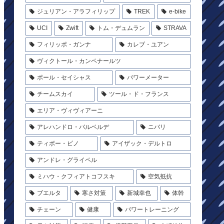
ジュリアン・アラフィリップ
TREK
e-bike
UCI
Zwift
トム・デュムラン
STRAVA
フィリッポ・ガンナ
カレブ・ユアン
ヴィクトール・カンペナールツ
ポール・セイシャス
パワーメーター
チームスカイ
ツール・ド・フランス
エリア・ヴィヴィアーニ
アレハンドロ・バルベルデ
ニバリ
ティボー・ピノ
アイザック・デルトロ
アンドレ・グライペル
ミハウ・クフィアトコフスキ
空気抵抗
ブエルタ
寒さ対策
新城幸也
体幹
チェーン
健康
パワートレーニング