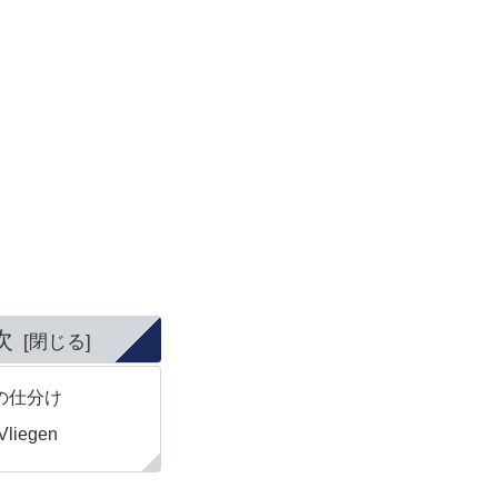
次
の仕分け
 Vliegen