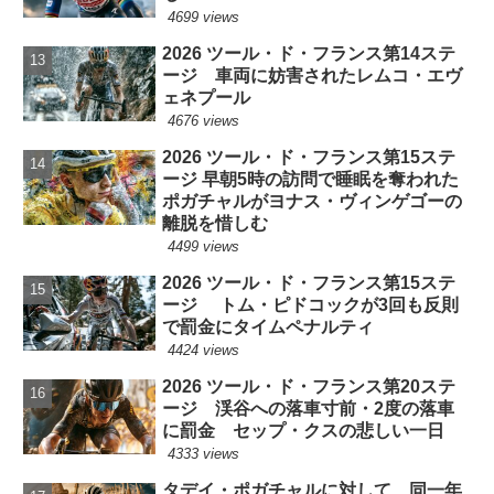
4699 views
2026 ツール・ド・フランス第14ステ
ージ 車両に妨害されたレムコ・エヴ
ェネプール
4676 views
2026 ツール・ド・フランス第15ステ
ージ 早朝5時の訪問で睡眠を奪われた
ポガチャルがヨナス・ヴィンゲゴーの
離脱を惜しむ
4499 views
2026 ツール・ド・フランス第15ステ
ージ トム・ピドコックが3回も反則
で罰金にタイムペナルティ
4424 views
2026 ツール・ド・フランス第20ステ
ージ 渓谷への落車寸前・2度の落車
に罰金 セップ・クスの悲しい一日
4333 views
タデイ・ポガチャルに対して、同一年