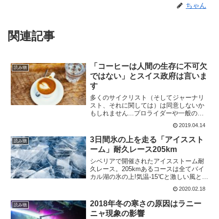
ちゃん
関連記事
「コーヒーは人間の生存に不可欠
読み物
ではない」とスイス政府は言いま
す
多くのサイクリスト（そしてジャーナリ
スト、それに関しては）は同意しないか
もしれません...プロライダーや一般のサ
イクリストでさえ、スタート前にはエス
2019.04.14
プレッソやコーヒーを飲んでリラックス
して出かけますからね。スイス政府は、
3日間氷の上を走る「アイススト
読み物
コーヒー豆は「人命に...
ーム」耐久レース205km
シベリアで開催されたアイスストーム耐
久レース。205kmあるコースは全てバイ
カル湖の氷の上!気温-15℃と激しい風と戦
うため、参加者は205 kmのルートで自転
2020.02.18
車、スケート、スキーを選択することが
できる。選択出来てもあんまりやりたく
2018年冬の寒さの原因はラニー
読み物
ないけど...
ニャ現象の影響