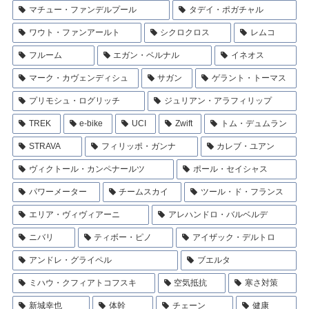
マチュー・ファンデルプール
タデイ・ポガチャル
ワウト・ファンアールト
シクロクロス
レムコ
フルーム
エガン・ベルナル
イネオス
マーク・カヴェンディシュ
サガン
ゲラント・トーマス
プリモシュ・ログリッチ
ジュリアン・アラフィリップ
TREK
e-bike
UCI
Zwift
トム・デュムラン
STRAVA
フィリッポ・ガンナ
カレブ・ユアン
ヴィクトール・カンペナールツ
ポール・セイシャス
パワーメーター
チームスカイ
ツール・ド・フランス
エリア・ヴィヴィアーニ
アレハンドロ・バルベルデ
ニバリ
ティボー・ピノ
アイザック・デルトロ
アンドレ・グライペル
ブエルタ
ミハウ・クフィアトコフスキ
空気抵抗
寒さ対策
新城幸也
体幹
チェーン
健康