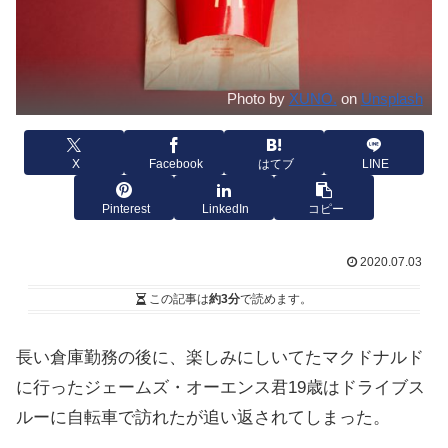
Photo by
XUNO.
on
Unsplash
X
Facebook
はてブ
LINE
Pinterest
LinkedIn
コピー
2020.07.03
この記事は
約3分
で読めます。
長い倉庫勤務の後に、楽しみにしいてたマクドナルド
に行ったジェームズ・オーエンス君19歳はドライブス
ルーに自転車で訪れたが追い返されてしまった。