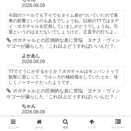
2026.08.09
今回のツールでも下りでもタイム差がついていたので落
車の影響というのもあるでしょうね。以前のTTではタデ
イ・ポガチャルを圧倒していましがどうでしょうね。引
退というのはまだないでしょうけど、正直手の打ちよ...
ポガチャルとの圧倒的な差に苦悩 ヨナス・ヴィン
ゲゴーが漏らした「これ以上どうすればいいんだ？」
よかあし
2026.08.09
TTでどうにかするかとか？ポガチャルはモンバントゥで
観客に混じって、ウルシカの補給係をしていたとか。珍
しくノーマークだったようです。
ポガチャルとの圧倒的な差に苦悩 ヨナス・ヴィン
ゲゴーが漏らした「これ以上どうすればいいんだ？」
ちゃん
2026.08.08
その通りの分析ですね。宝の持ち腐れになるのは間違い
ない。それよりも、現在の態勢を維持していくほうがい
メニュー
ホーム
検索
トップ
サイドバー