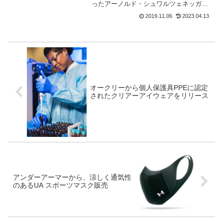
ったアーノルド・シュワルツェネッガ
ー。シュワちゃんのサイクリング好きは
2019.11.06
2023.04.13
有名で、スキーに行きたいために膝の保
護のため自転車に良く乗っているみた
い。そのシュワちゃんが、今話...
オークリーから個人保護具PPEに認定
されたクリアーアイウェアをリリース
アンダーアーマーから、涼しく通気性
のあるUA スポーツマスク販売