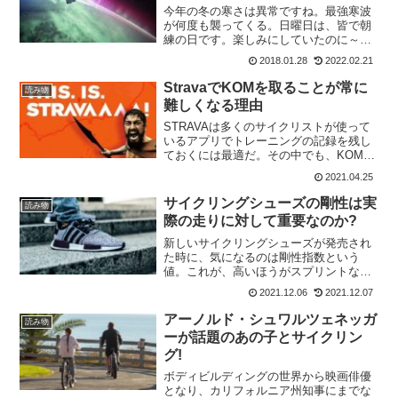
今年の冬の寒さは異常ですね。最強寒波
が何度も襲ってくる。日曜日は、皆で朝
練の日です。楽しみにしていたのに～。
またまた朝から雪が降ってきて、走れな
2018.01.28
2022.02.21
くなりました(涙)ああ、寒い。では、この
冬の異常な寒さの原因は何なのか調べて
StravaでKOMを取ることが常に
読み物
みました。すると、ラ...
難しくなる理由
STRAVAは多くのサイクリストが使って
いるアプリでトレーニングの記録を残し
ておくには最適だ。その中でも、KOMを
目指すユーザーには、とても励みになる
2021.04.25
リーダーボードを提供してくれている。
無料ユーザーには、トップ10の表示しか
サイクリングシューズの剛性は実
読み物
出来なくなったの...
際の走りに対して重要なのか?
新しいサイクリングシューズが発売され
た時に、気になるのは剛性指数という
値。これが、高いほうがスプリントなど
に有利だと思うのは皆さんも一緒でしょ
2021.12.06
2021.12.07
う。しかし、コロラド大学機械工学科の
新しい研究では、必ずしもそうではない
アーノルド・シュワルツェネッガ
読み物
ことが示唆されている。研究...
ーが話題のあの子とサイクリン
グ!
ボディビルディングの世界から映画俳優
となり、カリフォルニア州知事にまでな