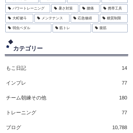
パワートレーニング
暑さ対策
腰痛
携帯工具
大町健斗
メンテナンス
応急修繕
糖質制限
弱虫ペダル
筋トレ
腹筋
カテゴリー
もこ日記
14
インプレ
77
チーム朝練その他
180
トレーニング
77
ブログ
10,788