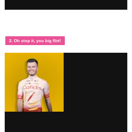
2. Oh stop it, you big flirt!