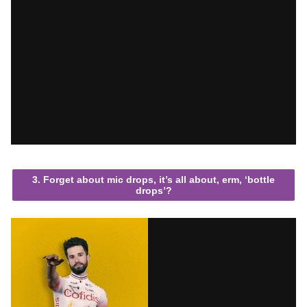
3. Forget about mic drops, it’s all about, erm, ‘bottle
drops’?