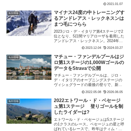
8ステージ、合計1,239kmで争われる。昨
2021.01.07
年は、最終日が行われず、多くのチーム
が途中でレースを去ってしまいました
マイナス24度の中トレーニングす
海外情報
ね。今年...
るアンドレアス・レックネスンは
まつ毛につらら
2023ジロ・デ・イタリア第4ステージで2
位となり、5日間マリアローザを着用した
アンドレアス・レックネスン。2024年シ
ーズン、Team dsm - firmenichから、古
2023.12.04
2024.03.27
巣のUno-X Pro Cycling Teamに帰ってく
る。現...
マチュー・ファンデルプールはジ
海外情報
ロ第1ステージの1,000Wゴールの
データをStravaで公開
マチュー・ファンデルプールは、ジロ・
デ・イタリアのオープニングステージの
ヴィシェグラードの最後の登りで、新星
ビニヤム・ギルマイ抑えて優勝し、彼の
2022.05.08
2026.06.05
恐るべき力を取り戻した。忘れてはいけ
ないのは、シクロクロスシーズンからレ
2022エトワール・ド・ベセージ
海外情報
ース撤退。復帰は、遅れる...
ュ第1ステージ 登りゴールを制
したライダーは?
エトワール・ド・ベセージュは5ステージ
の1クラスのレース。ベセージュの星と呼
ばれているレースで、昨年はティム・ウ