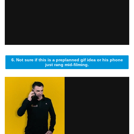
6. Not sure if this is a preplanned gif idea or his phone
just rang mid-filming.