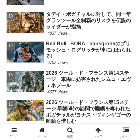
タデイ・ポガチャルに対して、同一年
グランツール全制覇のリスクを伝説の
ライダーが指摘
4837 views
Red Bull - BORA - hansgroheのプリ
モッシュ・ログリッチが車にはねられ
る!
4702 views
2026 ツール・ド・フランス第14ステ
ージ 車両に妨害されたレムコ・エヴ
ェネプール
4677 views
2026 ツール・ド・フランス第15ステ
ージ 早朝5時の訪問で睡眠を奪われた
ポガチャルがヨナス・ヴィンゲゴーの
離脱を惜しむ
4499 views
メニュー
ホーム
検索
トップ
サイドバー
2026 ツール・ド・フランス第15ステ