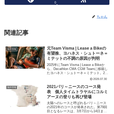
0
ちゃん
関連記事
元Team Visma | Lease a Bikeの
海外情報
有望株、ヨハネス・シュトーネ＝
ミテットの不調の原因が判明
2025年にTeam Visma | Lease a Bikeか
ら、Decathlon CMA CGM Teamに移籍し
たヨハネス・シュトーネ＝ミテット。24
歳のノルウェー人選手、ヨハネス・シュ
2026.07.30
トーネ＝ミテットは、腸骨動脈の狭窄に
よりまもな...
2021パリ～ニースのコース発
海外情報
表 個人タイムトラヤルにコルミ
アーヌの登りも再び登場
太陽へのレースと呼ばれるパリ～ニース
の2021年のコースが発表された。第79回
目となるレースは、3月7日から14日まで