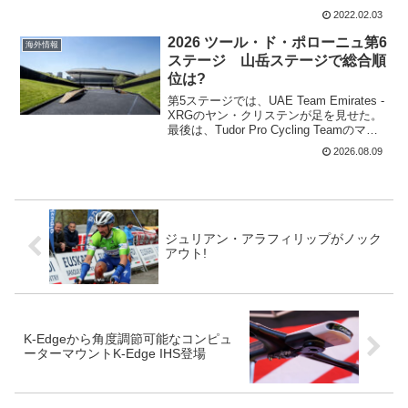
ェレンスが総合優勝した。平坦、丘陵、
2022.02.03
山頂フニッシュ、個人TTと、これからの
準備レースとしてはピッタリのステージ
2026 ツール・ド・ポローニュ第6
海外情報
が揃っている。初日...
ステージ 山岳ステージで総合順
位は?
第5ステージでは、UAE Team Emirates -
XRGのヤン・クリステンが足を見せた。
最後は、Tudor Pro Cycling Teamのマル
コ・ブレンナーを前にだして最後にまく
2026.08.09
る頭脳プレー。これでさらに総合勢のタ
イム差が縮まっ...
ジュリアン・アラフィリップがノック
アウト!
K-Edgeから角度調節可能なコンピュ
ーターマウントK-Edge IHS登場