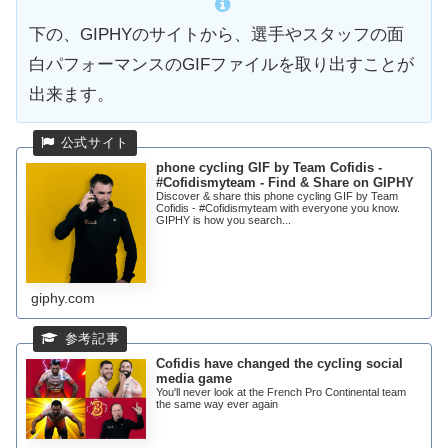
下の、GIPHYのサイトから、選手やスタッフの面
白パフォーマンスのGIFファイルを取り出すことが
出来ます。
phone cycling GIF by Team Cofidis -
#Cofidismyteam - Find & Share on GIPHY
Discover & share this phone cycling GIF by Team
Cofidis - #Cofidismyteam with everyone you know.
GIPHY is how you search...
giphy.com
Cofidis have changed the cycling social
media game
You'll never look at the French Pro Continental team
the same way ever again