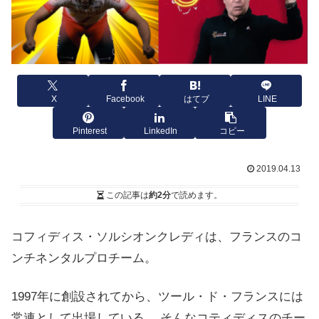
X
Facebook
はてブ
LINE
Pinterest
LinkedIn
コピー
2019.04.13
この記事は
約2分
で読めます。
コフィディス・ソルシオンクレディは、フランスのコ
ンチネンタルプロチーム。
1997年に創設されてから、ツール・ド・フランスには
常連として出場している。 そんなコティディスのチー