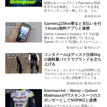
英国のホイールブランドParcoursが2025
年モデルを発表し、リムブレーキを含む
全ラインナップを一新している。リムブ
レーキ、ディスクブレーキともにラチェ
2025.03.19
ット式フリーハブが採用され、確かな性
能をより低価格で提供することを目指し
Garminは25km乗ると支払いを行
機材情報
ている。価格...
うImatra無料アプリと連携
Garmin ConnectとImatra(イマトラ)が提
携する。Imatra を使用している人は、
Garmin デバイスで記録したトレーニング
ライドをImatraアプリに保存できるよう
2024.11.12
2024.11.17
になった。これらのトレーニング距離
は、後で「Imat...
コンタドールはディスク仕様6kg
機材情報
の超軽量バイクでブランドを立ち
上げる
アルベルト・コンタドールは2020年に元
プロでビジネスパートナーでもあるイヴ
ァン・バッソと共に自転車ブランドを立
ち上げることを発表した。ブランド名は
2020.01.03
2021.07.24
まだ明らかにされていないが、Instagram
で提案されているように、「A」で始ま
Intermarché – Wanty – Gobert
機材情報
り5文字の...
MatériauxがTTスキンスーツのス
ポンサーとしてNOPINZと提携
今年からワールドチームに昇格した