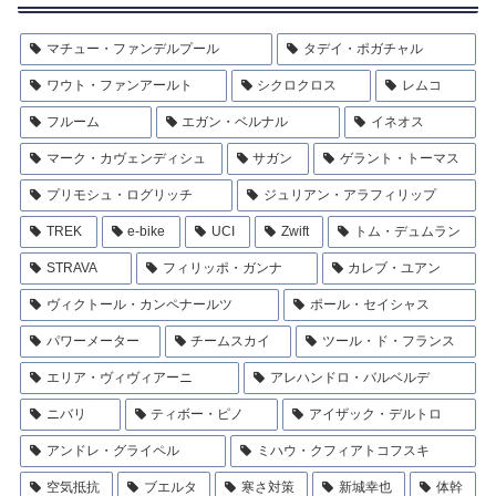
マチュー・ファンデルプール
タデイ・ポガチャル
ワウト・ファンアールト
シクロクロス
レムコ
フルーム
エガン・ベルナル
イネオス
マーク・カヴェンディシュ
サガン
ゲラント・トーマス
プリモシュ・ログリッチ
ジュリアン・アラフィリップ
TREK
e-bike
UCI
Zwift
トム・デュムラン
STRAVA
フィリッポ・ガンナ
カレブ・ユアン
ヴィクトール・カンペナールツ
ポール・セイシャス
パワーメーター
チームスカイ
ツール・ド・フランス
エリア・ヴィヴィアーニ
アレハンドロ・バルベルデ
ニバリ
ティボー・ピノ
アイザック・デルトロ
アンドレ・グライペル
ミハウ・クフィアトコフスキ
空気抵抗
ブエルタ
寒さ対策
新城幸也
体幹