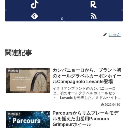
0
ちゃん
関連記事
カンパニョーロから、ブラント初
機材情報
のオールグラベルカーボンホイー
ルCampagnolo Levante登場
イタリアンブランドのカンパニョーロ
は、初のオールグラベルホイールセッ
ト、Levanteを発表した。ミドルハイトの
30mmカーボンホイールは、オフロード
2022.04.30
バイクパッキングの冒険やレースにも対
応できるように設計されており、カンパ
Parcoursからリムブレーキモデ
機材情報
は「オールグラベル...
ルを揃えた山岳用Parcours
Grimpeurホイール