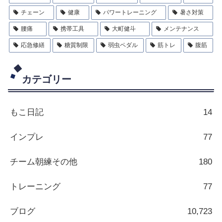
チェーン
健康
パワートレーニング
暑さ対策
腰痛
携帯工具
大町健斗
メンテナンス
応急修繕
糖質制限
弱虫ペダル
筋トレ
腹筋
カテゴリー
もこ日記
14
インプレ
77
チーム朝練その他
180
トレーニング
77
ブログ
10,723