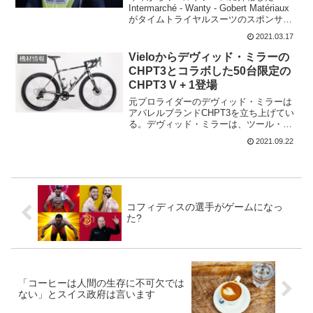
Intermarché - Wanty - Gobert Matériaux
がタイムトライヤルスーツのスポンサー
として英国のブランドNOPINZとスポン
2021.03.17
サー契約を結んだ。ティレーノ〜アドリ
アティコ の最終ステ...
Vieloからデヴィッド・ミラーの
機材情報
CHPT3とコラボした50台限定の
CHPT3 V + 1登場
元プロライダーのデヴィッド・ミラーは
アパレルブランドCHPT3を立ち上げてい
る。デヴィッド・ミラーは、ツール・
ド・フランス区間4勝、ブエルタ5勝な
2021.09.22
ど、TTに強い選手で2014年Garmin Sharp
で引退するまで、キャリア24勝を上げて
い...
コフィディスの選手がゲームになっ
た?
「コーヒーは人間の生存に不可欠では
ない」とスイス政府は言います