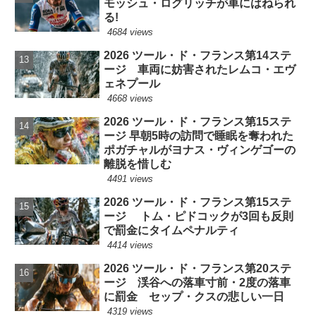
モッシュ・ログリッチが車にはねられ
る!
4684 views
2026 ツール・ド・フランス第14ステ
ージ 車両に妨害されたレムコ・エヴ
ェネプール
4668 views
2026 ツール・ド・フランス第15ステ
ージ 早朝5時の訪問で睡眠を奪われた
ポガチャルがヨナス・ヴィンゲゴーの
離脱を惜しむ
4491 views
2026 ツール・ド・フランス第15ステ
ージ トム・ピドコックが3回も反則
で罰金にタイムペナルティ
4414 views
2026 ツール・ド・フランス第20ステ
ージ 渓谷への落車寸前・2度の落車
に罰金 セップ・クスの悲しい一日
4319 views