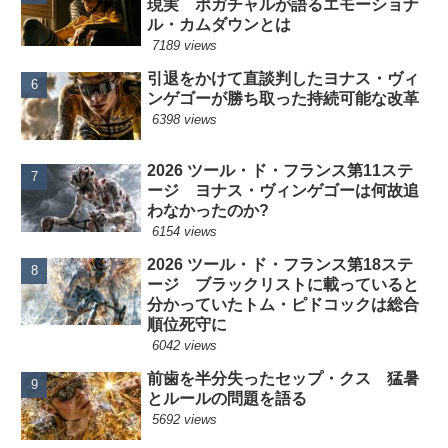
現実 ポガチャルが語るエモーショナ
ル・カムダウンとは
7189 views
引退をかけて直談判したヨナス・ヴィ
ンゲゴーが勝ち取った持続可能な改革
6398 views
2026 ツール・ド・フランス第11ステ
ージ ヨナス・ヴィンゲゴーは何故追
わなかったのか?
6154 views
2026 ツール・ド・フランス第18ステ
ージ ブラックリストに載っていると
分かっていたトム・ピドコックは総合
順位死守に
6042 views
前歯を半分失ったセップ・クス 猛暑
とルールの問題を語る
5692 views