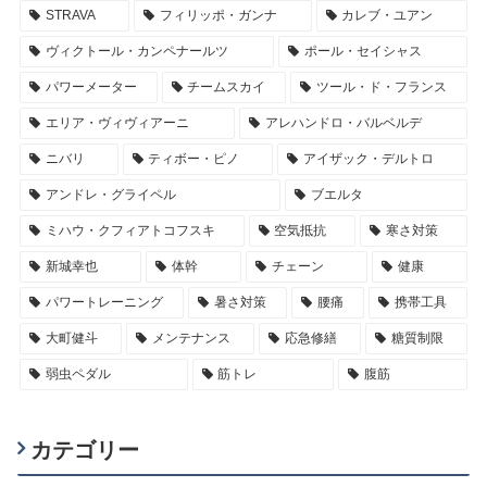
STRAVA
フィリッポ・ガンナ
カレブ・ユアン
ヴィクトール・カンペナールツ
ポール・セイシャス
パワーメーター
チームスカイ
ツール・ド・フランス
エリア・ヴィヴィアーニ
アレハンドロ・バルベルデ
ニバリ
ティボー・ピノ
アイザック・デルトロ
アンドレ・グライペル
ブエルタ
ミハウ・クフィアトコフスキ
空気抵抗
寒さ対策
新城幸也
体幹
チェーン
健康
パワートレーニング
暑さ対策
腰痛
携帯工具
大町健斗
メンテナンス
応急修繕
糖質制限
弱虫ペダル
筋トレ
腹筋
カテゴリー