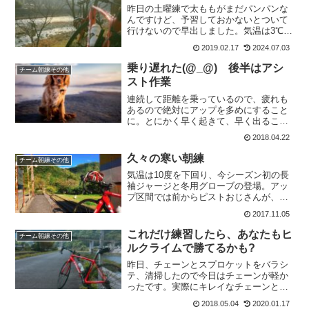
昨日の土曜練で太ももがまだパンパンな
んですけど、予習しておかないとついて
行けないので早出しました。気温は3℃で
北方面のアップは向かい風で進まない
2019.02.17
2024.07.03
(>_<)集団がくるまでに丘を3回は登って
おかないと心拍のアップにならないので
乗り遅れた(@_@) 後半はアシ
チーム朝練その他
時間を見ながら調整...
スト作業
連続して距離を乗っているので、疲れも
あるので絶対にアップを多めにすること
に。とにかく早く起きて、早く出ること
だ。どうせ前半は遅れるし(ーー゛)気温も
2018.04.22
昨日よりも、高いようなので助かる。で
も、心拍があげられそうもないので、も
久々の寒い朝練
チーム朝練その他
う折り返し地点まで行...
気温は10度を下回り、今シーズン初の長
袖ジャージと冬用グローブの登場。アッ
プ区間では前からピストおじさんが、す
っとんできたので後ろにつかせてもら
2017.11.05
う。43キロペースはアップなしにはキツ
スギ。わずか1キロでバックアタック。お
これだけ練習したら、あなたもヒ
チーム朝練その他
話で出来ずすいません...
ルクライムで勝てるかも?
昨日、チェーンとスプロケットをバラシ
テ、清掃したので今日はチェーンが軽か
ったです。実際にキレイなチェーンと汚
れたチェーンでは、走行ワット数も違う
2018.05.04
2020.01.17
そうです。まあ、今日は一人で走るの