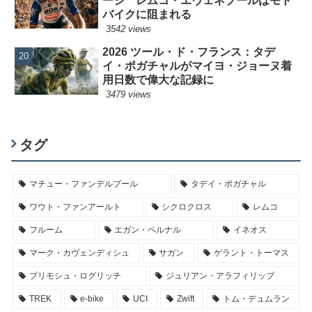
ージ レムコ・エヴェネプールはモト
バイクに阻まれる
3542 views
2026 ツール・ド・フランス：タデ
イ・ポガチャルがマイヨ・ジョーヌ着
用日数で偉大な記録に
3479 views
タグ
マチュー・ファンデルプール
タデイ・ポガチャル
ワウト・ファンアールト
シクロクロス
レムコ
フルーム
エガン・ベルナル
イネオス
マーク・カヴェンディシュ
サガン
ゲラント・トーマス
プリモシュ・ログリッチ
ジュリアン・アラフィリップ
TREK
e-bike
UCI
Zwift
トム・デュムラン