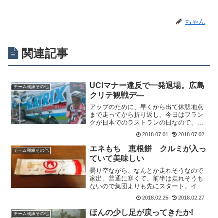
ちゃん
関連記事
UCIマナー違反で一発退場。広島
チーム朝練その他
クリテ観戦デ―
アップのために、早くから出て休憩地点
まで走ってから折り返し。今日はフラン
クが日本でのラストランの日なので、最
初の平地から合流したいと思ってまし
2018.07.01
2018.07.02
た。しかし、10分ほど間に合わず。平地
が終わってからのつなぎ区間で集団と合
エネもち 恵根餅 クルミが入っ
チーム朝練その他
流。反則を宣告される信号...
ていて美味しい
曇り空ながら、なんとか走れそうなので
家出。普通に寒くて、前半は走れそうも
ないので集団よりも先にスタート。イン
ナークルクルで身体を温めて走ります。
2018.02.25
2018.02.27
40分くらいで、なんとか手先の冷えがな
くなる程度。汗が出るなんてことは、全
ほんの少し足が戻ってきたか!
チーム朝練その他
くなくユルユルと走って...