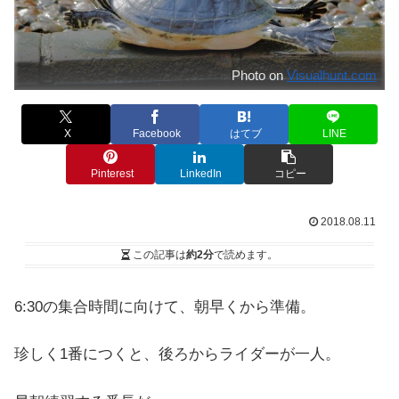
Photo on
Visualhunt.com
X
Facebook
はてブ
LINE
Pinterest
LinkedIn
コピー
2018.08.11
この記事は
約2分
で読めます。
6:30の集合時間に向けて、朝早くから準備。
珍しく1番につくと、後ろからライダーが一人。