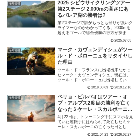
ジに不法侵入し、その日のうちに自転車6
2025 シビウサイクリングツアー
海外情報
台を盗んで...
第2ステージ 2,000mの高さにあ
るバレア湖の勝者は?
第2ステージで誰がもっとも登りが強いク
ライマーなのかわかってくる。2000mを
越えるゴールで総合優勝の行方が決まっ
てくるはずだ。第2ステージ シビウ～バ
2025.07.05
レア湖 203.5Km シビウをスタートし
て、ゴールはバーゼル湖に登るコース。
マーク・カヴェンディシュがツー
海外情報
最初の17...
ル・ド・ポローニュをリタイヤし
た理由
ツール・ド・フランスに出場出来なかっ
たマーク・カヴェンディシュ。現在は、
ツール・ド・ポローニュに出場してい
た。第1ステージでは、チームにアシスト
2019.08.09
2019.12.10
されていたのにゴール前でクラッシュ。
そして、第6ステージではスタートせずに
ペリョ・ビルバオはツアー・オ
海外情報
リタイヤ。あららっ。何...
ブ・アルプス2度目の勝利を亡く
なったミケーレ・スカルポーニに
奉げる
4月22日は、トレーニング中にスマホを見
ていた運転手にはねられて死亡したミケ
ーレ・スカルポーニの亡くった日として
知られている。スカルポーニの死から4年
2021.04.23
2026.02.27
後、元アスタナのチームメイトであった