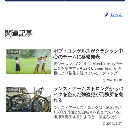
ちゃん
関連記事
ボブ・ユンゲルスがクラシック中
海外情報
心のチームに移籍発表
来シーズン、AG2R La Mondialeからチー
ム名を変更するAG2R Citroën Teamが移
籍により強化を続けている。グレッグ・
ファンアーヴェルマート、リリアン・カ
2020.08.18
ルメジャーヌに続いて、移籍市場の目玉
であったボブ・ユンゲルスがD...
ランス・アームストロングからバ
海外情報
イクを盗んだ強盗犯が刑務所を免
れる
ランス・アームストロングは、2023年に
1,500万円相当の自転車を盗まれている。
逮捕宣誓供述書によると、強盗2人が、キ
ャピタル・オブ・テキサス・ハイウェイ
2024.11.27
にあるエクストラ・スペース・ストレー