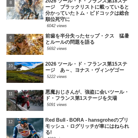
2026 ツール・ド・フランス第18ステ
ージ ブラックリストに載っていると
分かっていたトム・ピドコックは総合
順位死守に
6042 views
前歯を半分失ったセップ・クス 猛暑
とルールの問題を語る
5692 views
2026 ツール・ド・フランス第15ステ
ージ あ～、ヨナス・ヴィンゲゴー
5222 views
悪魔おじさんが、強盗に会いツール・
ド・フランス第1ステージを欠場
5091 views
Red Bull - BORA - hansgroheのプリ
モッシュ・ログリッチが車にはねられ
る!