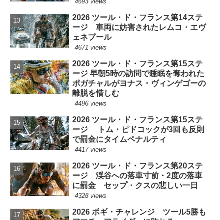
4693 views
2026 ツール・ド・フランス第14ステ
ージ 車両に妨害されたレムコ・エヴ
ェネプール
4671 views
2026 ツール・ド・フランス第15ステ
ージ 早朝5時の訪問で睡眠を奪われた
ポガチャルがヨナス・ヴィンゲゴーの
離脱を惜しむ
4496 views
2026 ツール・ド・フランス第15ステ
ージ トム・ピドコックが3回も反則
で罰金にタイムペナルティ
4417 views
2026 ツール・ド・フランス第20ステ
ージ 渓谷への落車寸前・2度の落車
に罰金 セップ・クスの悲しい一日
4328 views
2026 ポギ・チャレンジ ツール5勝も