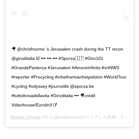
‪🎥 @chrisfroome ‘s Jerusalem crash during the TT recon
@giroditalia ☑️ ••• ••• ••• #Sporza🇮🇹 #Giro101
#GrandePartenza #Jerusalem #AmoreInfinito #vrtNWS
#reporter #Procycling #inhethartvanhetpeloton #WorldTour
#cycling #odyssey #journolife @sporza.be
#tuttoilrosadellavita #Giroditalia ••• 🎥credit
Videohouse/EurolinX‬
Renaat Schotte
さん(@wielerman)がシェアした投稿 –
2018年 5月月4日午前5時18分PDT