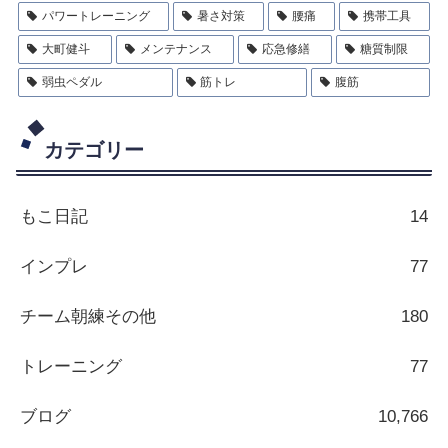
パワートレーニング
暑さ対策
腰痛
携帯工具
大町健斗
メンテナンス
応急修繕
糖質制限
弱虫ペダル
筋トレ
腹筋
カテゴリー
もこ日記
14
インプレ
77
チーム朝練その他
180
トレーニング
77
ブログ
10,766