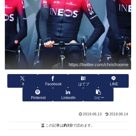
https://twitter.com/chrisfroome
X
Facebook
はてブ
LINE
Pinterest
LinkedIn
コピー
2019.06.13
2019.06.14
この記事は
約3分
で読めます。