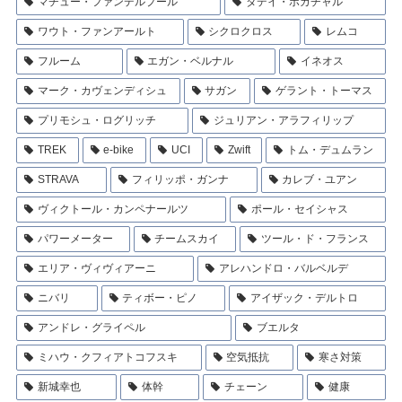
マチュー・ファンデルプール
タデイ・ポガチャル
ワウト・ファンアールト
シクロクロス
レムコ
フルーム
エガン・ベルナル
イネオス
マーク・カヴェンディシュ
サガン
ゲラント・トーマス
プリモシュ・ログリッチ
ジュリアン・アラフィリップ
TREK
e-bike
UCI
Zwift
トム・デュムラン
STRAVA
フィリッポ・ガンナ
カレブ・ユアン
ヴィクトール・カンペナールツ
ポール・セイシャス
パワーメーター
チームスカイ
ツール・ド・フランス
エリア・ヴィヴィアーニ
アレハンドロ・バルベルデ
ニバリ
ティボー・ピノ
アイザック・デルトロ
アンドレ・グライペル
ブエルタ
ミハウ・クフィアトコフスキ
空気抵抗
寒さ対策
新城幸也
体幹
チェーン
健康