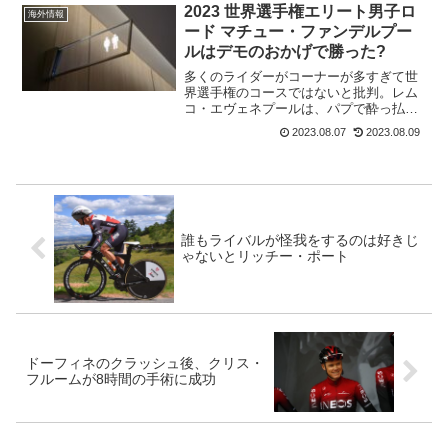
ペリョ・ビルバオ(Bahrain - Victorio...
2023 世界選手権エリート男子ロ
海外情報
ード マチュー・ファンデルプー
ルはデモのおかげで勝った?
多くのライダーがコーナーが多すぎて世
界選手権のコースではないと批判。レム
コ・エヴェネプールは、パプで酔っ払っ
て設計したのではないかというほど。し
2023.08.07
2023.08.09
かし、800wのインターバルを20回繰り返
すと言われるシクロクロスの王者に向い
ていたのは間違いな...
誰もライバルが怪我をするのは好きじ
ゃないとリッチー・ポート
ドーフィネのクラッシュ後、クリス・
フルームが8時間の手術に成功