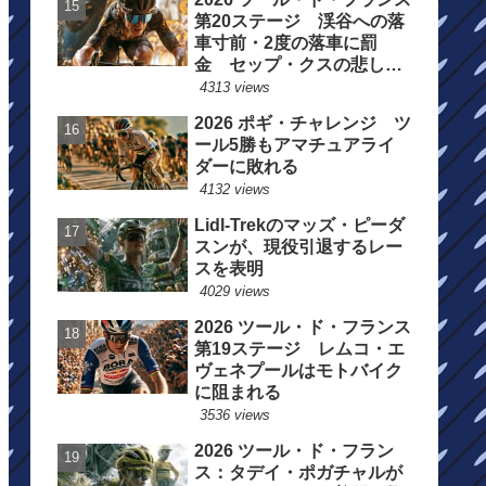
第20ステージ 渓谷への落
車寸前・2度の落車に罰
金 セップ・クスの悲しい
一日
4313 views
2026 ポギ・チャレンジ ツ
ール5勝もアマチュアライ
ダーに敗れる
4132 views
Lidl-Trekのマッズ・ピーダ
スンが、現役引退するレー
スを表明
4029 views
2026 ツール・ド・フランス
第19ステージ レムコ・エ
ヴェネプールはモトバイク
に阻まれる
3536 views
2026 ツール・ド・フラン
ス：タデイ・ポガチャルが