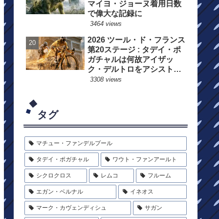
マイヨ・ジョーヌ着用日数
で偉大な記録に
3464 views
2026 ツール・ド・フランス
第20ステージ : タデイ・ポ
ガチャルは何故アイザッ
ク・デルトロをアシストし
たのか?
3308 views
タグ
マチュー・ファンデルプール
タデイ・ポガチャル
ワウト・ファンアールト
シクロクロス
レムコ
フルーム
エガン・ベルナル
イネオス
マーク・カヴェンディシュ
サガン