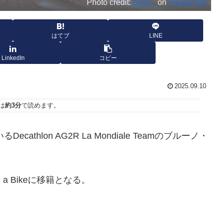
Photo credit:
Dom...
on
Visualhunt
はてブ
LINE
LinkedIn
コピー
2025.09.10
は
約3分
で読めます。
thlon AG2R La Mondiale Teamのブルーノ・
se a Bikeに移籍となる。