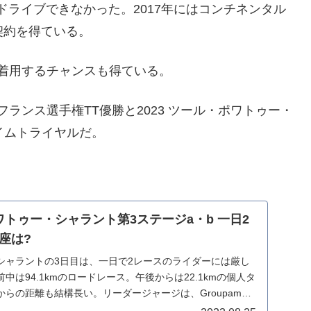
かドライブできなかった。2017年にはコンチネンタル
ト契約を得ている。
を着用するチャンスも得ている。
5 フランス選手権TT優勝と2023 ツール・ポワトゥー・
イムトライヤルだ。
ポワトゥー・シャラント第3ステージa・b 一日2
座は?
シャラントの3日目は、一日で2レースのライダーには厳し
中は94.1kmのロードレース。午後からは22.1kmの個人タ
らの距離も結構長い。リーダージャージは、Groupama