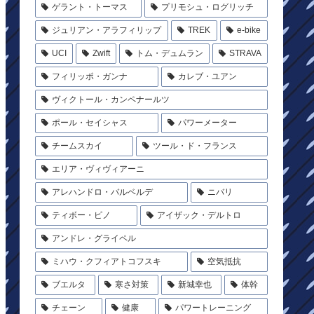
ゲラント・トーマス
プリモシュ・ログリッチ
ジュリアン・アラフィリップ
TREK
e-bike
UCI
Zwift
トム・デュムラン
STRAVA
フィリッポ・ガンナ
カレブ・ユアン
ヴィクトール・カンペナールツ
ポール・セイシャス
パワーメーター
チームスカイ
ツール・ド・フランス
エリア・ヴィヴィアーニ
アレハンドロ・バルベルデ
ニバリ
ティボー・ピノ
アイザック・デルトロ
アンドレ・グライペル
ミハウ・クフィアトコフスキ
空気抵抗
ブエルタ
寒さ対策
新城幸也
体幹
チェーン
健康
パワートレーニング