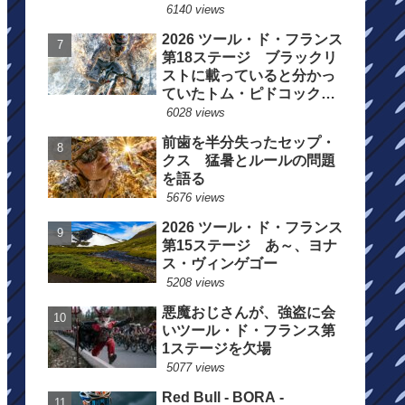
6140 views
2026 ツール・ド・フランス
第18ステージ ブラックリ
ストに載っていると分かっ
ていたトム・ピドコックは
総合順位死守に
6028 views
前歯を半分失ったセップ・
クス 猛暑とルールの問題
を語る
5676 views
2026 ツール・ド・フランス
第15ステージ あ～、ヨナ
ス・ヴィンゲゴー
5208 views
悪魔おじさんが、強盗に会
いツール・ド・フランス第
1ステージを欠場
5077 views
Red Bull - BORA -