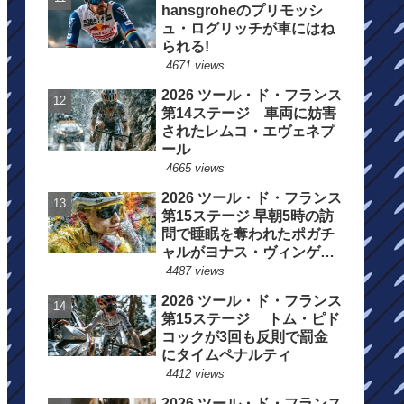
hansgroheのプリモッシ
ュ・ログリッチが車にはね
られる!
4671 views
2026 ツール・ド・フランス
第14ステージ 車両に妨害
されたレムコ・エヴェネプ
ール
4665 views
2026 ツール・ド・フランス
第15ステージ 早朝5時の訪
問で睡眠を奪われたポガチ
ャルがヨナス・ヴィンゲゴ
ーの離脱を惜しむ
4487 views
2026 ツール・ド・フランス
第15ステージ トム・ピド
コックが3回も反則で罰金
にタイムペナルティ
4412 views
2026 ツール・ド・フランス