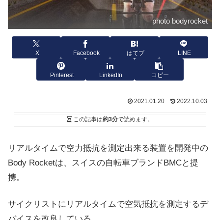
photo bodyrocket
X
Facebook
はてブ
LINE
Pinterest
LinkedIn
コピー
2021.01.20
2022.10.03
この記事は
約3分
で読めます。
リアルタイムで空力抵抗を測定出来る装置を開発中の
Body Rocketは、スイスの自転車ブランドBMCと提
携。
サイクリストにリアルタイムで空気抵抗を測定するデ
バイスを改良している。