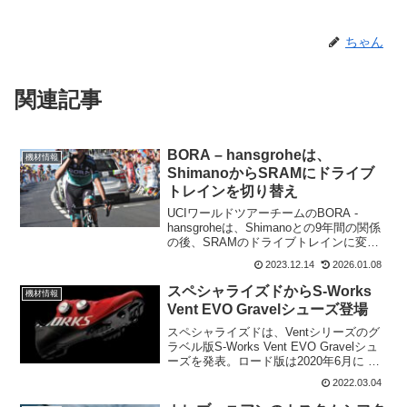
ちゃん
関連記事
BORA – hansgroheは、
機材情報
ShimanoからSRAMにドライブ
トレインを切り替え
UCIワールドツアーチームのBORA -
hansgroheは、Shimanoとの9年間の関係
の後、SRAMのドライブトレインに変更
する。今週初め、2024年シーズンに向け
2023.12.14
2026.01.08
てSRAMのドライブトレインを搭載した
チームのバイクの写真がソーシャ...
スペシャライズドからS-Works
機材情報
Vent EVO Gravelシューズ登場
スペシャライズドは、Ventシリーズのグ
ラベル版S-Works Vent EVO Gravelシュ
ーズを発表。ロード版は2020年6月に S-
Works 7 Ventが発売されてる。Vent自体
2022.03.04
が排気するという意味があり、Vent Evo
は...