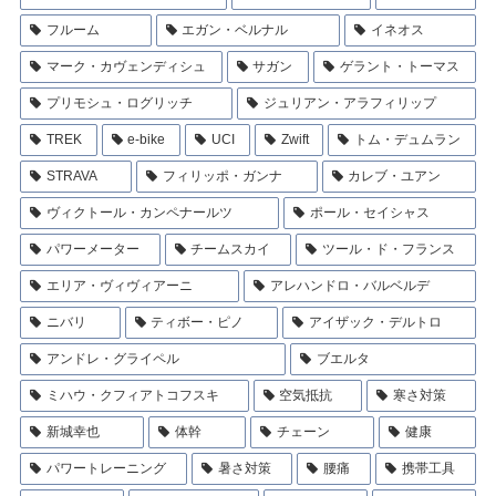
フルーム
エガン・ベルナル
イネオス
マーク・カヴェンディシュ
サガン
ゲラント・トーマス
プリモシュ・ログリッチ
ジュリアン・アラフィリップ
TREK
e-bike
UCI
Zwift
トム・デュムラン
STRAVA
フィリッポ・ガンナ
カレブ・ユアン
ヴィクトール・カンペナールツ
ポール・セイシャス
パワーメーター
チームスカイ
ツール・ド・フランス
エリア・ヴィヴィアーニ
アレハンドロ・バルベルデ
ニバリ
ティボー・ピノ
アイザック・デルトロ
アンドレ・グライペル
ブエルタ
ミハウ・クフィアトコフスキ
空気抵抗
寒さ対策
新城幸也
体幹
チェーン
健康
パワートレーニング
暑さ対策
腰痛
携帯工具