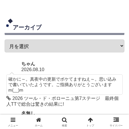
アーカイブ
ちゃん
2026.08.10
確かに～。真夜中の更新でボケてますねえ～。思い込み
で書いていたようです。ご指摘ありがとうございます
m(__)m
2026 ツール・ド・ポローニュ第7ステージ 最終個
人TTで総合は驚きの結果に!
名無し
2026.08.10
メニュー
ホーム
検索
トップ
サイドバー
総合2位はﾌｨﾝﾌｨｯｼｬｰﾌﾞﾗｯｸで総合3位はイヴァン・ロメオ