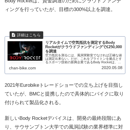
Body Rocketは、資金調達のためにクラウドファンデ
ィングを行っていたが、目標の300%以上を調達。
リアルタイムで空気抵抗を測定するBody
Rocketがクラウドファンディングで£250,000
を調達
空力抵抗を測るには、風洞実験室でなければ正確な値
は測定出来ない。だが、これをブライトンを拠点とす
るスポーツ技術の新興企業であるBody Rocketは、世
界初となるリアルタイムで空力抵抗を測定出来る装置
2020.05.08
chan-bike.com
を開発中だ。この資金調達のためにクラウ...
2021年Eurobikeトレードショーでの立ち上げを目指し
ていたが、BMCと提携したので具体的にバイクに取り
付けられて製品化される。
新しいBody Rocketデバイスは、開発の最終段階にあ
り、サウサンプトン大学での風洞試験の業界標準に対