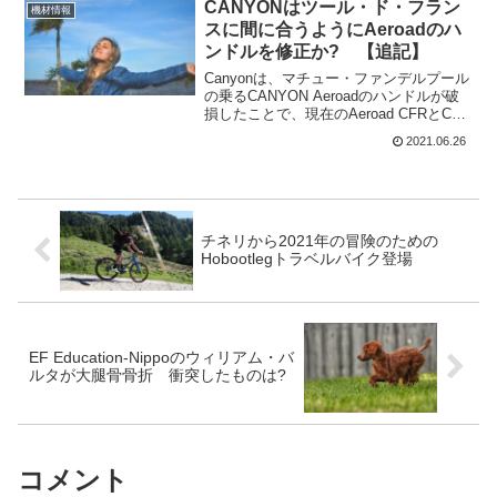
ラウンドソーン・ロードに住む18歳のジ
CANYONはツール・ド・フラン
機材情報
ャック・ホルト...
スに間に合うようにAeroadのハ
ンドルを修正か? 【追記】
Canyonは、マチュー・ファンデルプール
の乗るCANYON Aeroadのハンドルが破
損したことで、現在のAeroad CFRとCF
SLXに乗っているライダー全員にストッ
2021.06.26
プライド通知を発行。CANYONは、強化
されたCP0018エアロコ...
チネリから2021年の冒険のための
Hobootlegトラベルバイク登場
EF Education-Nippoのウィリアム・バ
ルタが大腿骨骨折 衝突したものは?
コメント