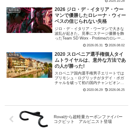
2025.10.28
Dobratsch）でもイベントとして開催され
る。Everesting Austria...
2026 ジロ・デ・イタリア・ウー
海外情報
マンで優勝したロレーナ・ウィー
ベスの信じられない失格
ジロ・デ・イタリア・ウーマンで大きな
波乱が起きた。見事にステージ優勝を飾
ったTeam SD Worx - Protimeのロレー
ナ・ウィーベスだったが、ゴールから数
2026.05.31
2026.08.02
時間が経過した後に、予期せぬ裁定が下
された。レースで使用した自転車が規定
2020 スロベニア選手権個人タイ
海外情報
の最...
ムトライヤルは、意外な方法であ
の人が勝った!
スロベニア国内選手権男子エリートでは
プリモシュ・ログリッチがタデイ・ポガ
チャルを破って初の国内チャンピオンに
なったのは1週間前。6月28日にはスロベ
2020.06.29
2026.06.25
ニア国内選手権個人タイムトライヤルが
行われた。プリモシュ・ログリッチは13
時15分のラスト出...
Rovalから超軽量カーボンファイバー
コクピット アルピニスト登場