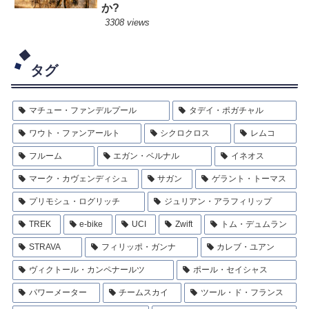
か?
3308 views
タグ
マチュー・ファンデルプール
タデイ・ポガチャル
ワウト・ファンアールト
シクロクロス
レムコ
フルーム
エガン・ベルナル
イネオス
マーク・カヴェンディシュ
サガン
ゲラント・トーマス
プリモシュ・ログリッチ
ジュリアン・アラフィリップ
TREK
e-bike
UCI
Zwift
トム・デュムラン
STRAVA
フィリッポ・ガンナ
カレブ・ユアン
ヴィクトール・カンペナールツ
ポール・セイシャス
パワーメーター
チームスカイ
ツール・ド・フランス