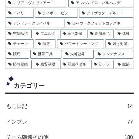
エリア・ヴィヴィアーニ
アレハンドロ・バルベルデ
ニバリ
ティボー・ピノ
アイザック・デルトロ
アンドレ・グライペル
ミハウ・クフィアトコフスキ
空気抵抗
ブエルタ
寒さ対策
新城幸也
体幹
チェーン
健康
パワートレーニング
暑さ対策
腰痛
携帯工具
大町健斗
メンテナンス
応急修繕
糖質制限
弱虫ペダル
筋トレ
腹筋
カテゴリー
もこ日記
14
インプレ
77
チーム朝練その他
180