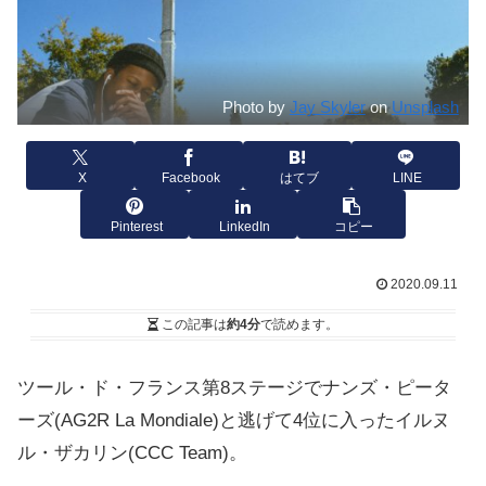
Photo by
Jay Skyler
on
Unsplash
X
Facebook
はてブ
LINE
Pinterest
LinkedIn
コピー
2020.09.11
この記事は
約4分
で読めます。
ツール・ド・フランス第8ステージでナンズ・ピータ
ーズ(AG2R La Mondiale)と逃げて4位に入ったイルヌ
ル・ザカリン(CCC Team)。