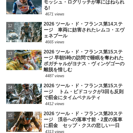
モッシュ・ログリッチが車にはねられ
る!
4671 views
2026 ツール・ド・フランス第14ステ
ージ 車両に妨害されたレムコ・エヴ
ェネプール
4665 views
2026 ツール・ド・フランス第15ステ
ージ 早朝5時の訪問で睡眠を奪われた
ポガチャルがヨナス・ヴィンゲゴーの
離脱を惜しむ
4487 views
2026 ツール・ド・フランス第15ステ
ージ トム・ピドコックが3回も反則
で罰金にタイムペナルティ
4412 views
2026 ツール・ド・フランス第20ステ
ージ 渓谷への落車寸前・2度の落車
に罰金 セップ・クスの悲しい一日
4313 views