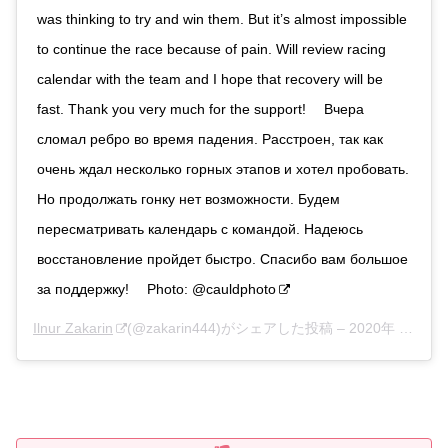
was thinking to try and win them. But it’s almost impossible
to continue the race because of pain. Will review racing
calendar with the team and I hope that recovery will be
fast. Thank you very much for the support! ⠀ Вчера
сломал ребро во время падения. Расстроен, так как
очень ждал несколько горных этапов и хотел пробовать.
Но продолжать гонку нет возможности. Будем
пересматривать календарь с командой. Надеюсь
восстановление пройдет быстро. Спасибо вам большое
за поддержку! ⠀ Photo: @cauldphoto
Ilnur Zakarin
(@zakarin444)がシェアした投稿 –
2020年 9月月10日午前7時22分PDT