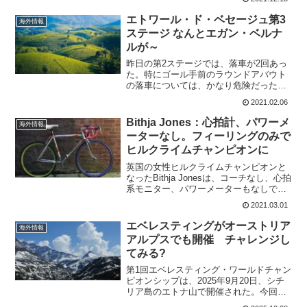
ない。雪のクロスで勝利するのは誰だろ
うか?ワールドカップ第9戦ヴァル・デ
エトワール・ド・ベセージュ第3
海外情報
ィ・ソーレフランダース...
ステージ なんとエガン・ベルナ
ルが～
昨日の第2ステージでは、落車が2回あっ
た。特にゴール手前のラウンドアバウト
の落車については、かなり危険だったの
でコース設定として良かったのかな。か
2021.02.06
なりのライダーが落車に巻き込まれた
が、第3ステージを走らない選手はいな
Bithja Jones：心拍計、パワーメ
海外情報
い。ゴール後にも、カメラ...
ーターなし。フィーリングのみで
ヒルクライムチャンピオンに
英国の女性ヒルクライムチャンピオンと
なったBithja Jonesは、コーチなし、心拍
系モニター、パワーメーターもなしで、
フィーリングだけで全国選手権で優勝し
2021.03.01
ている。2人の子供を育てるシングルマザ
ーで、なんと自転車に乗り始めたのは
エベレスティングがオーストリア
海外情報
2018年...
アルプスでも開催 チャレンジし
てみる?
第1回エベレスティング・ワールドチャン
ピオンシップは、2025年9月20日、シチ
リア島のエトナ山で開催された。今回オ
ーストリアのドブラッチ山（Mount