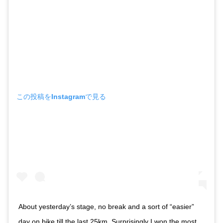
この投稿をInstagramで見る
About yesterday’s stage, no break and a sort of “easier”
day on bike till the last 25km. Surprisingly I won the most