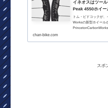
イネオスはツールで、超
Peak 4550ホ
トム・ピドコックが、イン
Worksの新型ホイー
PrincetonCarbonW
chan-bike.com
スポ