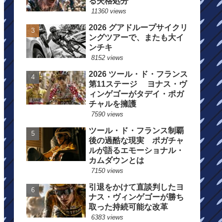
る失格処分
11360 views
2026 グアドループサイクリ
ングツアーで、またも大イ
ンチキ
8152 views
2026 ツール・ド・フランス
第11ステージ ヨナス・ヴ
ィンゲゴーがタデイ・ポガ
チャルを擁護
7590 views
ツール・ド・フランス制覇
後の過酷な現実 ポガチャ
ルが語るエモーショナル・
カムダウンとは
7150 views
引退をかけて直談判したヨ
ナス・ヴィンゲゴーが勝ち
取った持続可能な改革
6383 views