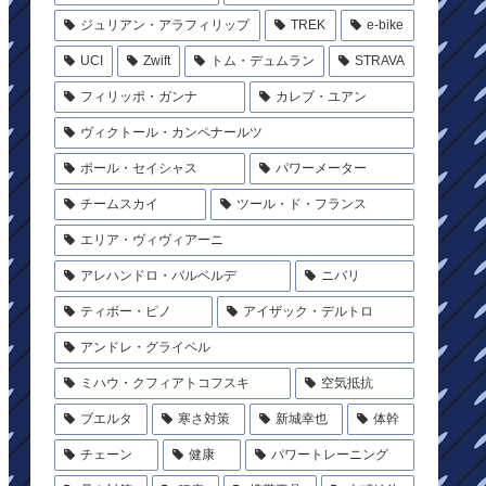
ジュリアン・アラフィリップ
TREK
e-bike
UCI
Zwift
トム・デュムラン
STRAVA
フィリッポ・ガンナ
カレブ・ユアン
ヴィクトール・カンペナールツ
ポール・セイシャス
パワーメーター
チームスカイ
ツール・ド・フランス
エリア・ヴィヴィアーニ
アレハンドロ・バルベルデ
ニバリ
ティボー・ピノ
アイザック・デルトロ
アンドレ・グライペル
ミハウ・クフィアトコフスキ
空気抵抗
ブエルタ
寒さ対策
新城幸也
体幹
チェーン
健康
パワートレーニング