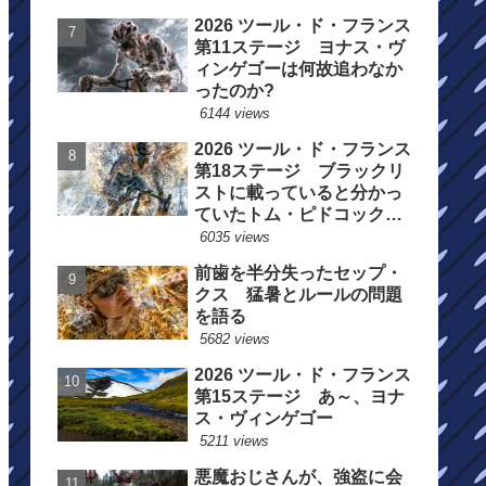
2026 ツール・ド・フランス
第11ステージ ヨナス・ヴ
ィンゲゴーは何故追わなか
ったのか?
6144 views
2026 ツール・ド・フランス
第18ステージ ブラックリ
ストに載っていると分かっ
ていたトム・ピドコックは
総合順位死守に
6035 views
前歯を半分失ったセップ・
クス 猛暑とルールの問題
を語る
5682 views
2026 ツール・ド・フランス
第15ステージ あ～、ヨナ
ス・ヴィンゲゴー
5211 views
悪魔おじさんが、強盗に会