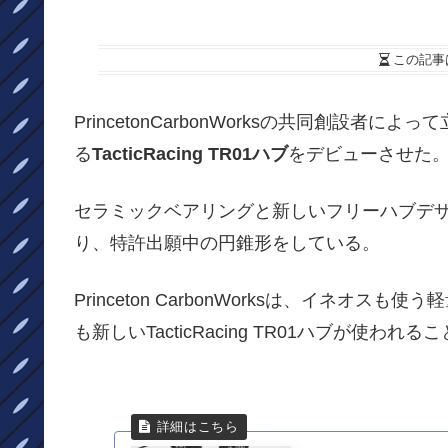
この記事
PrincetonCarbonWorksの共同創設者によっ
る
TacticRacing TR01ハブ
をデビューさせた
セラミックベアリングと新しいフリーハブデ
り、特許出願中の円錐形をしている。
Princeton CarbonWorksは、イネ
も新しいTacticRacing TR01ハブが使われ