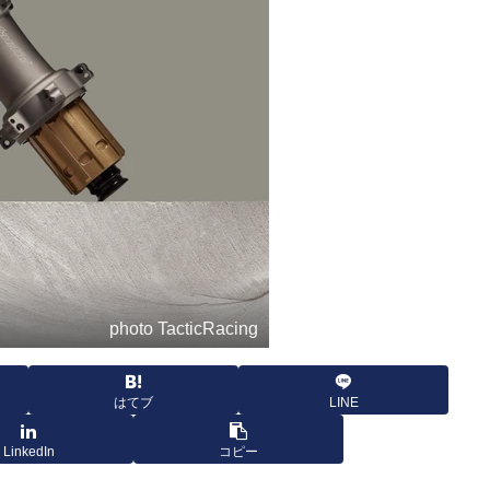
photo TacticRacing
はてブ
LINE
LinkedIn
コピー