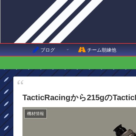
ブログ
チーム朝練他
TacticRacingから215gのTa
機材情報