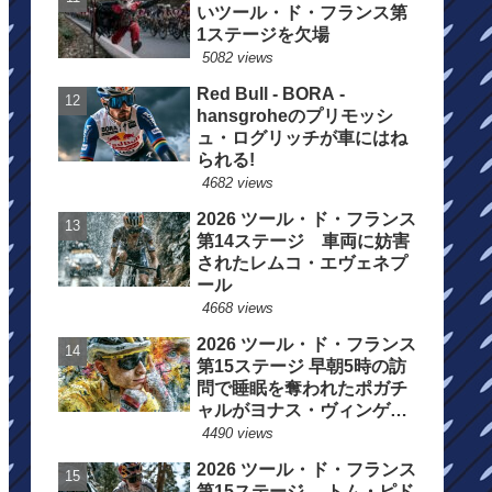
いツール・ド・フランス第
1ステージを欠場
5082 views
Red Bull - BORA -
hansgroheのプリモッシ
ュ・ログリッチが車にはね
られる!
4682 views
2026 ツール・ド・フランス
第14ステージ 車両に妨害
されたレムコ・エヴェネプ
ール
4668 views
2026 ツール・ド・フランス
第15ステージ 早朝5時の訪
問で睡眠を奪われたポガチ
ャルがヨナス・ヴィンゲゴ
ーの離脱を惜しむ
4490 views
2026 ツール・ド・フランス
第15ステージ トム・ピド