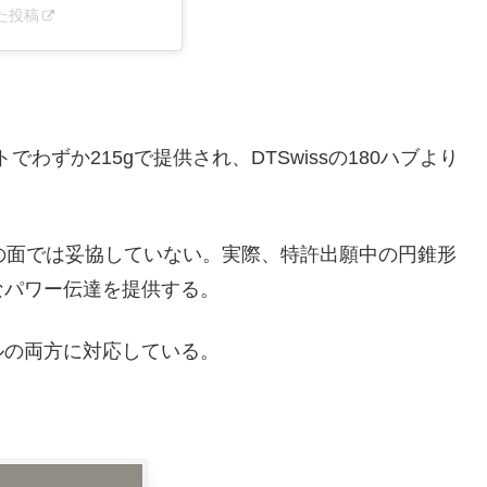
アした投稿
セットでわずか215gで提供され、DTSwissの180ハブより
の面では妥協していない。実際、特許出願中の円錐形
なパワー伝達を提供する。
ルの両方に対応している。