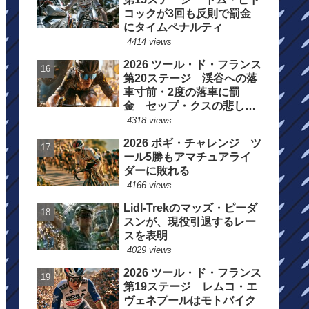
コックが3回も反則で罰金
にタイムペナルティ
4414 views
2026 ツール・ド・フランス
第20ステージ 渓谷への落
車寸前・2度の落車に罰
金 セップ・クスの悲しい
一日
4318 views
2026 ポギ・チャレンジ ツ
ール5勝もアマチュアライ
ダーに敗れる
4166 views
Lidl-Trekのマッズ・ピーダ
スンが、現役引退するレー
スを表明
4029 views
2026 ツール・ド・フランス
第19ステージ レムコ・エ
ヴェネプールはモトバイク