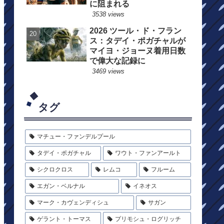
に阻まれる
3538 views
2026 ツール・ド・フラン
ス：タデイ・ポガチャルが
マイヨ・ジョーヌ着用日数
で偉大な記録に
3469 views
タグ
マチュー・ファンデルプール
タデイ・ポガチャル
ワウト・ファンアールト
シクロクロス
レムコ
フルーム
エガン・ベルナル
イネオス
マーク・カヴェンディシュ
サガン
ゲラント・トーマス
プリモシュ・ログリッチ