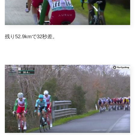
残り52.9kmで32秒差。