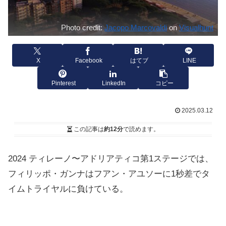
Photo credit:
Jacopo Marcovaldi
on
Visualhunt
X
Facebook
はてブ
LINE
Pinterest
LinkedIn
コピー
2025.03.12
この記事は
約12分
で読めます。
2024 ティレーノ〜アドリアティコ第1ステージでは、
フィリッポ・ガンナはフアン・アユソーに1秒差でタ
イムトライヤルに負けている。