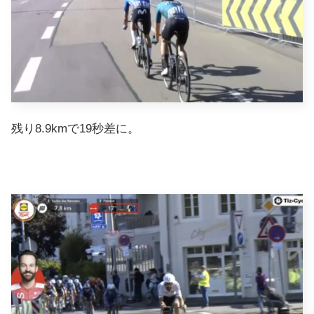
残り8.9kmで19秒差に。