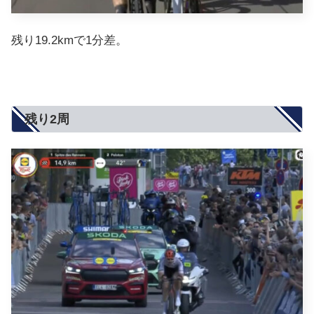
残り19.2kmで1分差。
残り2周