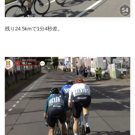
残り24.5kmで1分4秒差。