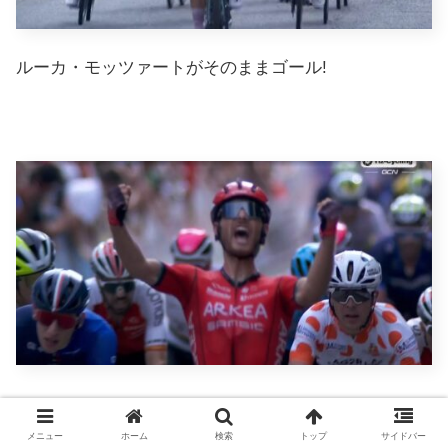
ルーカ・モッツァートがそのままゴール!
ルーカ・モッツァートが雄たけびだ～!
メニュー
ホーム
検索
トップ
サイドバー