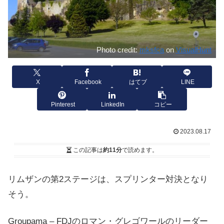
Photo credit:
mksfca
on
VisualHunt
X
Facebook
はてブ
LINE
Pinterest
LinkedIn
コピー
2023.08.17
この記事は
約11分
で読めます。
リムザンの第2ステージは、スプリンター対決となり
そう。
Groupama – FDJのロマン・グレゴワールのリーダー