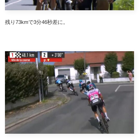
残り73kmで3分46秒差に。