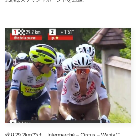
残り29.2kmでは、Intermarché – Circus – Wantyに