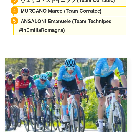
ヴェリコ・ストイニッツ (Team Corratec)
MURGANO
Marco (Team Corratec)
ANSALONI
Emanuele (Team Technipes
#inEmiliaRomagna)