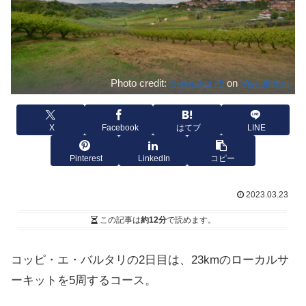
Photo credit:
Skiwalker79
on
VisualHunt
X
Facebook
はてブ
LINE
Pinterest
LinkedIn
コピー
2023.03.23
この記事は
約12分
で読めます。
コッピ・エ・バルタリの2日目は、23kmのローカルサ
ーキットを5周するコース。