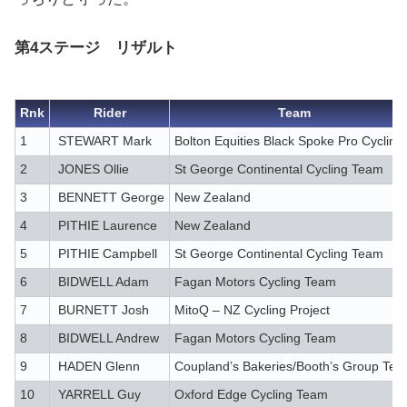
第4ステージ リザルト
Rnk
Rider
Team
1
STEWART Mark
Bolton Equities Black Spoke Pro Cycling
2
JONES Ollie
St George Continental Cycling Team
3
BENNETT George
New Zealand
4
PITHIE Laurence
New Zealand
5
PITHIE Campbell
St George Continental Cycling Team
6
BIDWELL Adam
Fagan Motors Cycling Team
7
BURNETT Josh
MitoQ – NZ Cycling Project
8
BIDWELL Andrew
Fagan Motors Cycling Team
9
HADEN Glenn
Coupland’s Bakeries/Booth’s Group Te
10
YARRELL Guy
Oxford Edge Cycling Team