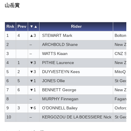
山岳賞
Rnk
Prev
▼▲
Rider
1
4
▲3
STEWART Mark
Bolton E
2
–
ARCHBOLD Shane
New Zea
3
–
WATTS Kiaan
CNZ Sel
4
1
▼3
PITHIE Laurence
New Zea
5
2
▼3
DUYVESTEYN Kees
MitoQ – 
6
5
▼1
JONES Ollie
St Georg
7
6
▼1
BENNETT George
New Zea
8
–
MURPHY Finnegan
Fagan M
9
3
▼6
O’DONNELL Bailey
Oxford 
10
–
KERGOZOU DE LA BOESSIERE Nick
St Georg