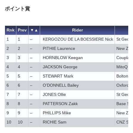
ポイント賞
Rnk
Prev
▼▲
Rider
1
1
–
KERGOZOU DE LA BOESSIERE Nick
St Georg
2
2
–
PITHIE Laurence
New Zea
3
3
–
HORNBLOW Keegan
Coupland
4
4
–
JACKSON George
MitoQ – 
5
5
–
STEWART Mark
Bolton E
6
6
–
O’DONNELL Bailey
Oxford 
7
7
–
JONES Ollie
St Georg
8
8
–
PATTERSON Zakk
Base Sol
9
9
–
PHILLIPS Mike
New Zea
10
10
–
RICHIE Sam
CNZ Sel