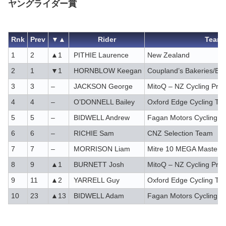
ヤングライダー賞
Rnk
Prev
▼▲
Rider
Team
1
2
▲1
PITHIE Laurence
New Zealand
2
1
▼1
HORNBLOW Keegan
Coupland’s Bakeries/Bo
3
3
–
JACKSON George
MitoQ – NZ Cycling Proj
4
4
–
O’DONNELL Bailey
Oxford Edge Cycling Te
5
5
–
BIDWELL Andrew
Fagan Motors Cycling 
6
6
–
RICHIE Sam
CNZ Selection Team
7
7
–
MORRISON Liam
Mitre 10 MEGA Mastert
8
9
▲1
BURNETT Josh
MitoQ – NZ Cycling Proj
9
11
▲2
YARRELL Guy
Oxford Edge Cycling Te
10
23
▲13
BIDWELL Adam
Fagan Motors Cycling 