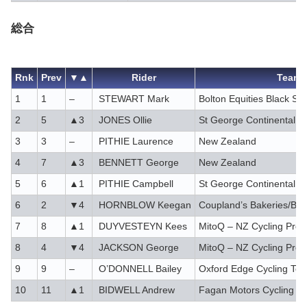
総合
Rnk
Prev
▼▲
Rider
Team
1
1
–
STEWART Mark
Bolton Equities Black Sp
2
5
▲3
JONES Ollie
St George Continental C
3
3
–
PITHIE Laurence
New Zealand
4
7
▲3
BENNETT George
New Zealand
5
6
▲1
PITHIE Campbell
St George Continental C
6
2
▼4
HORNBLOW Keegan
Coupland’s Bakeries/Bo
7
8
▲1
DUYVESTEYN Kees
MitoQ – NZ Cycling Proje
8
4
▼4
JACKSON George
MitoQ – NZ Cycling Proje
9
9
–
O’DONNELL Bailey
Oxford Edge Cycling Te
10
11
▲1
BIDWELL Andrew
Fagan Motors Cycling T