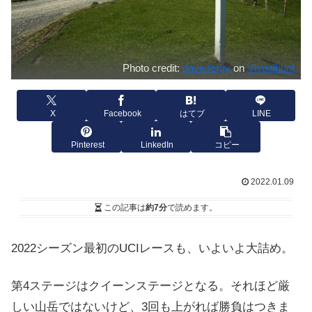
Photo credit:
dave.fergy
on
Visualhunt
X
Facebook
はてブ
LINE
Pinterest
LinkedIn
コピー
2022.01.09
この記事は
約7分
で読めます。
2022シーズン最初のUCIレースも、いよいよ大詰め。
第4ステージはクイーンステージとなる。それほど厳
しい山岳ではないけど、3回も上がれば勝負はつきま