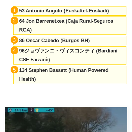
53 Antonio Angulo (Euskaltel-Euskadi)
64 Jon Barrenetxea (Caja Rural-Seguros
RGA)
86 Oscar Cabedo (Burgos-BH)
96ジョヴァンニ・ヴィスコンティ (Bardiani
CSF Faizanè)
134 Stephen Bassett (Human Powered
Health)