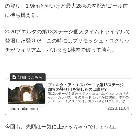
の登り。1.9kmと短いけど最大28%の勾配がゴール前
に待ち構える。
2020ブエルタの第13ステージ個人タイムトライヤルで
登場した登りだ。この時にはプリモッシュ・ログリッ
チがウィリアム・バルタを1秒差で破って勝利。
ブエルタ・ア・エスパーニャ第13ステージ
28%の登りTTを制したのは誰だ?
第12ステージを終わってマイヨロホはイネオスのリチ
ャル・カラパス。そのリードはわずかに10秒。昨年の
ジロ・デ・イタリアでは、カラパスとログリッチは3
回のタイムトライアルで、1 kmあたり約3.5秒の割合
2020.11.04
chan-bike.com
でログリッチが速かった。最終的に、合計...
今回も、先頭は一気に上がっちゃうでしょうね。