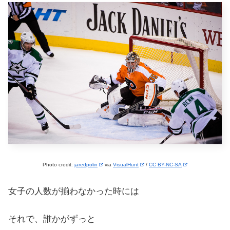
Photo credit:
jaredpolin
via
VisualHunt
/
CC BY-NC-SA
女子の人数が揃わなかった時には
それで、誰かがずっと