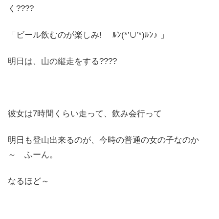
く????
「ビール飲むのが楽しみ! ﾙﾝ(*’∪’*)ﾙﾝ♪ 」
明日は、山の縦走をする????
彼女は7時間くらい走って、飲み会行って
明日も登山出来るのが、今時の普通の女の子なのか
～ ふーん。
なるほど～