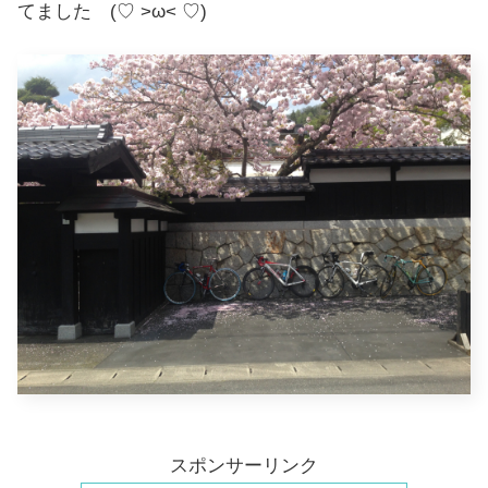
てました (♡ >ω< ♡)
スポンサーリンク