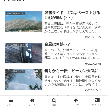
残雪ライド 2℃はペース上げる
チーム朝練その他
と顔が痛い(>_<)
前日土曜日は、朝から雪が降り続いて、
途中吹雪になりそうなほどの天候。さす
がに土曜ライドは出来ませんでした。ひ
きこもりでございます。今朝も雪が残っ
2019.01.27
ていて路面は濡れていますが、降らない
ようなのでゴー!本日三人下りは、路面が
台風は何処へ?
チーム朝練その他
濡れているのでゆっくり...
本日の一品。決戦用チューブラーの定
番。コンチネンタルコンペティション
25C。なにやらホイールにはめるのに一
苦労するタイヤというので良くみるイン
2017.08.06
プレです。どんだけはめるのに固いんで
しょうか?練習で使うには勿体ないような
曇りから一転 ピーカン天気に
チーム朝練その他
値段がしますね。転がり抵...
週末は、また雨模様で特に、土曜日走れ
そうもない。それは、精神衛生上よくな
いので水曜練に行くことに。予報では曇
り空ということで、北方面はどんよりド
2018.05.16
ヨドヨの天気模様。雨に降られるかもし
れないので、ヘルメットキャップだけポ
5枚・4枚・3枚
チーム朝練その他
ケットにいれて、いざ出発...
本日朝の気温は5℃。走り始めた時には
メニュー
ホーム
検索
トップ
サイドバー
7℃くらいでした。県北では雪も降ってい