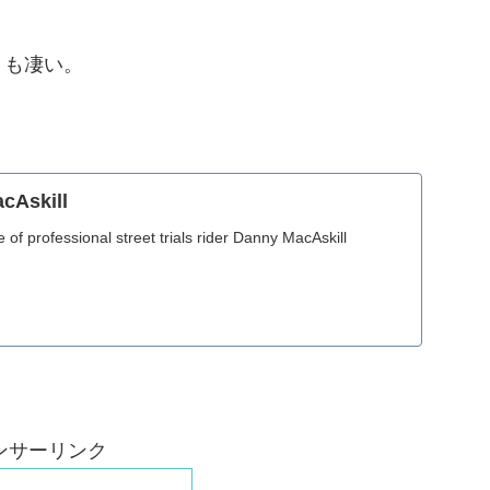
うも凄い。
cAskill
of professional street trials rider Danny MacAskill
ンサーリンク