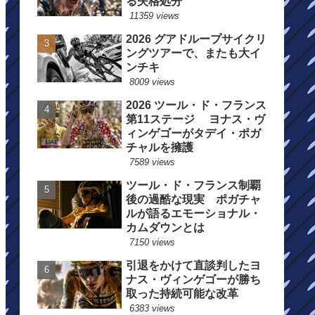
る失格処分
11359 views
2026 グアドループサイクリ
ングツアーで、またも大イ
ンチキ
8009 views
2026 ツール・ド・フランス
第11ステージ ヨナス・ヴ
ィンゲゴーがタデイ・ポガ
チャルを擁護
7589 views
ツール・ド・フランス制覇
後の過酷な現実 ポガチャ
ルが語るエモーショナル・
カムダウンとは
7150 views
引退をかけて直談判したヨ
ナス・ヴィンゲゴーが勝ち
取った持続可能な改革
6383 views