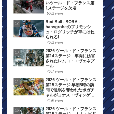
いツール・ド・フランス第
1ステージを欠場
5082 views
Red Bull - BORA -
hansgroheのプリモッシ
ュ・ログリッチが車にはね
られる!
4682 views
2026 ツール・ド・フランス
第14ステージ 車両に妨害
されたレムコ・エヴェネプ
ール
4667 views
2026 ツール・ド・フランス
第15ステージ 早朝5時の訪
問で睡眠を奪われたポガチ
ャルがヨナス・ヴィンゲゴ
ーの離脱を惜しむ
4490 views
2026 ツール・ド・フランス
第15ステージ トム・ピド