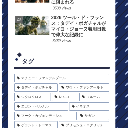
に阻まれる
3538 views
2026 ツール・ド・フラン
ス：タデイ・ポガチャルが
マイヨ・ジョーヌ着用日数
で偉大な記録に
3469 views
タグ
マチュー・ファンデルプール
タデイ・ポガチャル
ワウト・ファンアールト
シクロクロス
レムコ
フルーム
エガン・ベルナル
イネオス
マーク・カヴェンディシュ
サガン
ゲラント・トーマス
プリモシュ・ログリッチ