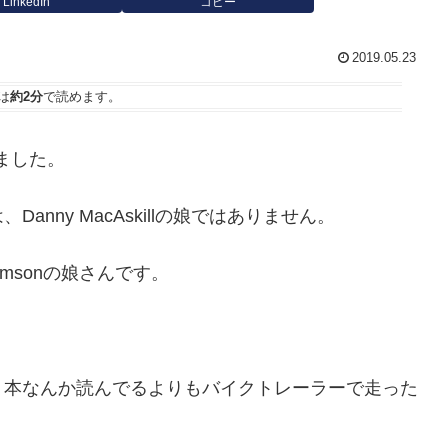
LinkedIn
コピー
2019.05.23
は
約2分
で読めます。
しました。
は、
Danny MacAskill
の娘ではありません。
homsonの娘さんです。
、本なんか読んでるよりもバイクトレーラーで走った