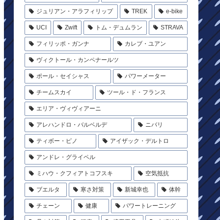
ジュリアン・アラフィリップ
TREK
e-bike
UCI
Zwift
トム・デュムラン
STRAVA
フィリッポ・ガンナ
カレブ・ユアン
ヴィクトール・カンペナールツ
ポール・セイシャス
パワーメーター
チームスカイ
ツール・ド・フランス
エリア・ヴィヴィアーニ
アレハンドロ・バルベルデ
ニバリ
ティボー・ピノ
アイザック・デルトロ
アンドレ・グライペル
ミハウ・クフィアトコフスキ
空気抵抗
ブエルタ
寒さ対策
新城幸也
体幹
チェーン
健康
パワートレーニング