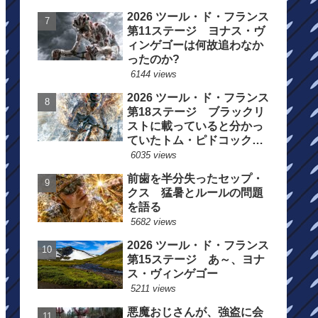
2026 ツール・ド・フランス
第11ステージ ヨナス・ヴ
ィンゲゴーは何故追わなか
ったのか?
6144 views
2026 ツール・ド・フランス
第18ステージ ブラックリ
ストに載っていると分かっ
ていたトム・ピドコックは
総合順位死守に
6035 views
前歯を半分失ったセップ・
クス 猛暑とルールの問題
を語る
5682 views
2026 ツール・ド・フランス
第15ステージ あ～、ヨナ
ス・ヴィンゲゴー
5211 views
悪魔おじさんが、強盗に会