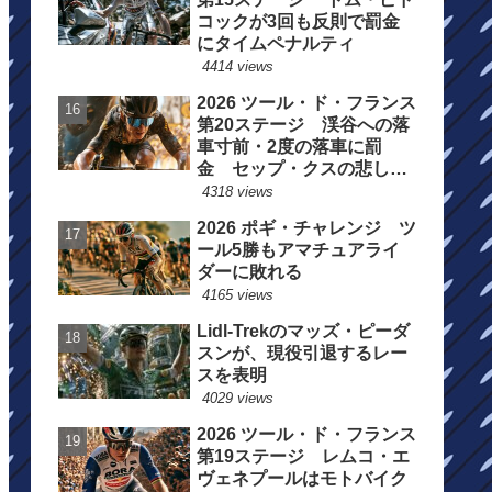
コックが3回も反則で罰金
にタイムペナルティ
4414 views
2026 ツール・ド・フランス
第20ステージ 渓谷への落
車寸前・2度の落車に罰
金 セップ・クスの悲しい
一日
4318 views
2026 ポギ・チャレンジ ツ
ール5勝もアマチュアライ
ダーに敗れる
4165 views
Lidl-Trekのマッズ・ピーダ
スンが、現役引退するレー
スを表明
4029 views
2026 ツール・ド・フランス
第19ステージ レムコ・エ
ヴェネプールはモトバイク