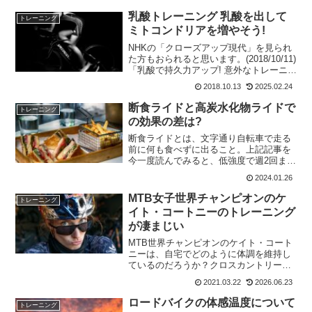
乳酸トレーニング 乳酸を出して
トレーニング
ミトコンドリアを増やそう!
NHKの「クローズアップ現代」を見られ
た方もおられると思います。(2018/10/11)
「乳酸で持久力アップ! 意外なトレーニン
グ法 萩野公介選手」と題して紹介され
2018.10.13
2025.02.24
てました。これまで乳酸がたまると、疲
れて運動出来なくなると言われてました
断食ライドと高炭水化物ライドで
トレーニング
が、...
の効果の差は?
断食ライドとは、文字通り自転車で走る
前に何も食べずに出ること。上記記事を
今一度読んでみると、低強度で週2回まで
となっていた。私は何を勘違いしたの
2024.01.26
か、毎回食事せずに乗っていたのだけ
ど、まあ支障はなかった。2時間くらいま
MTB女子世界チャンピオンのケ
トレーニング
でならば問題ないようだ。...
イト・コートニーのトレーニング
が凄まじい
MTB世界チャンピオンのケイト・コート
ニーは、自宅でどのように体調を維持し
ているのだろうか？クロスカントリーの
2018世界選手権と2019ワールドカップの
2021.03.22
2026.06.23
総合優勝を果たしたケイト・コートニー
は、このスポーツの偉大な選手の一人に
ロードバイクの体感温度について
トレーニング
なるための急成...