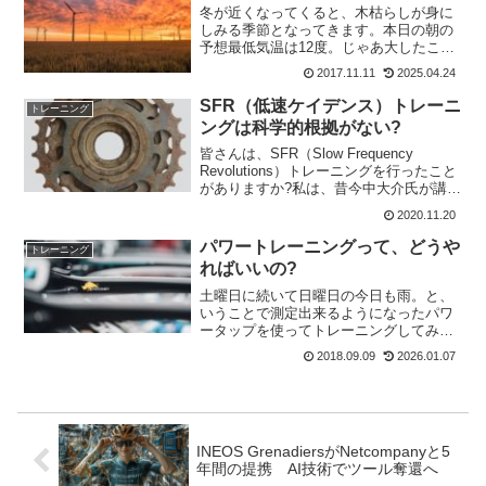
冬が近くなってくると、木枯らしが身に
しみる季節となってきます。本日の朝の
予想最低気温は12度。じゃあ大したこと
ないやと家を出て走り出しました。する
2017.11.11
2025.04.24
と、たいそうな北風。気温は10度以上あ
るのですが、どうも身体に感じる体感温
SFR（低速ケイデンス）トレーニ
トレーニング
度は違うようです。細...
ングは科学的根拠がない?
皆さんは、SFR（Slow Frequency
Revolutions）トレーニングを行ったこと
がありますか?私は、昔今中大介氏が講師
を務めた講習会で、実地でSFRトレーニ
2020.11.20
ングを登りで体験してから、取り入れて
ました。けど、最近の研究によると...
パワートレーニングって、どうや
トレーニング
ればいいの?
土曜日に続いて日曜日の今日も雨。と、
いうことで測定出来るようになったパワ
ータップを使ってトレーニングしてみる
ことに。しかし、やり方も何もしらない
2018.09.09
2026.01.07
ので、まずはパワーが測定できるかを主
にみてみました。FTP値ってなんだ良く
言われるのは20分間全...
INEOS GrenadiersがNetcompanyと5
年間の提携 AI技術でツール奪還へ