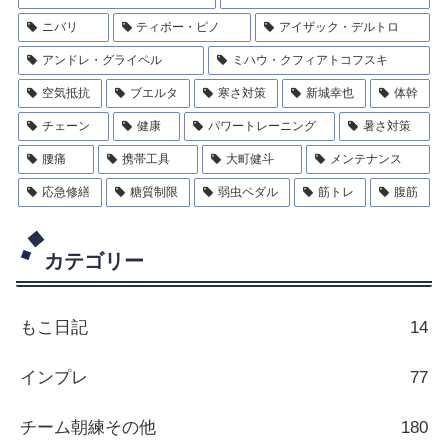
ニバリ
ティボー・ピノ
アイザック・デルトロ
アンドレ・グライペル
ミハウ・クフィアトコフスキ
空気抵抗
ブエルタ
寒さ対策
新城幸也
体幹
チェーン
健康
パワートレーニング
暑さ対策
腰痛
携帯工具
大町健斗
メンテナンス
応急修繕
糖質制限
弱虫ペダル
筋トレ
腹筋
カテゴリー
もこ日記
14
インプレ
77
チーム朝練その他
180