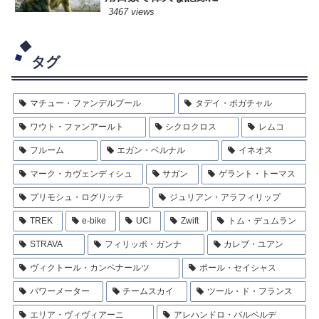
3467 views
タグ
マチュー・ファンデルプール
タデイ・ポガチャル
ワウト・ファンアールト
シクロクロス
レムコ
フルーム
エガン・ベルナル
イネオス
マーク・カヴェンディシュ
サガン
ゲラント・トーマス
プリモシュ・ログリッチ
ジュリアン・アラフィリップ
TREK
e-bike
UCI
Zwift
トム・デュムラン
STRAVA
フィリッポ・ガンナ
カレブ・ユアン
ヴィクトール・カンペナールツ
ポール・セイシャス
パワーメーター
チームスカイ
ツール・ド・フランス
エリア・ヴィヴィアーニ
アレハンドロ・バルベルデ