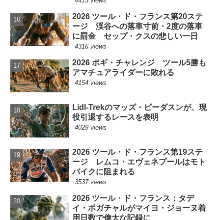
4413 views
2026 ツール・ド・フランス第20ステ
ージ 渓谷への落車寸前・2度の落車
に罰金 セップ・クスの悲しい一日
4316 views
2026 ポギ・チャレンジ ツール5勝も
アマチュアライダーに敗れる
4154 views
Lidl-Trekのマッズ・ピーダスンが、現
役引退するレースを表明
4029 views
2026 ツール・ド・フランス第19ステ
ージ レムコ・エヴェネプールはモト
バイクに阻まれる
3537 views
2026 ツール・ド・フランス：タデ
イ・ポガチャルがマイヨ・ジョーヌ着
用日数で偉大な記録に