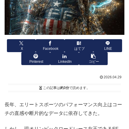
X
Facebook
はてブ
LINE
Pinterest
LinkedIn
コピー
2026.04.29
この記事は
約3分
で読めます。
長年、エリートスポーツのパフォーマンス向上はコー
チの直感や断片的なデータに依存してきた。
しかし、現オリンピックロードレース女王であるEF