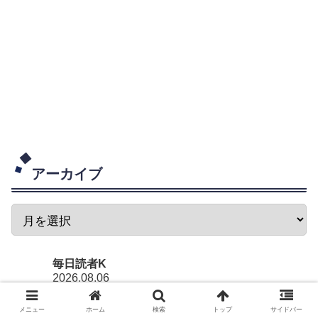
アーカイブ
毎日読者K
2026.08.06
すごいガシガシスプリント！デカいから空気抵抗あるで
メニュー
ホーム
検索
トップ
サイドバー
しょうけどパワーでねじ伏せててすごいです。