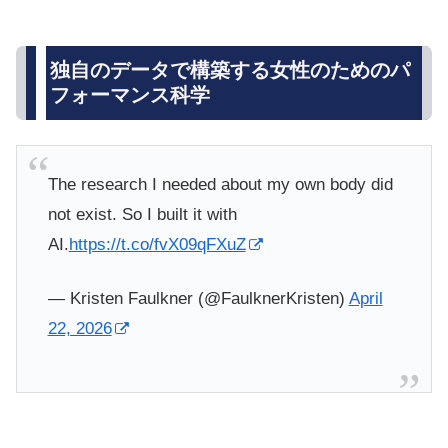
独自のデータで構築する女性のためのパ
フォーマンス科学
The research I needed about my own body did
not exist. So I built it with
AI.
https://t.co/fvX09qFXuZ
— Kristen Faulkner (@FaulknerKristen)
April
22, 2026