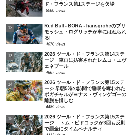
ド・フランス第1ステージを欠場
5080 views
Red Bull - BORA - hansgroheのプリ
モッシュ・ログリッチが車にはねられ
る!
4676 views
2026 ツール・ド・フランス第14ステ
ージ 車両に妨害されたレムコ・エヴ
ェネプール
4667 views
2026 ツール・ド・フランス第15ステ
ージ 早朝5時の訪問で睡眠を奪われた
ポガチャルがヨナス・ヴィンゲゴーの
離脱を惜しむ
4489 views
2026 ツール・ド・フランス第15ステ
ージ トム・ピドコックが3回も反則
で罰金にタイムペナルティ