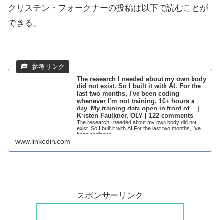
クリステン・フォークナーの投稿は以下で読むことが
できる。
The research I needed about my own body
did not exist. So I built it with AI. For the
last two months, I've been coding
whenever I’m not training. 10+ hours a
day. My training data open in front of… |
Kristen Faulkner, OLY | 122 comments
The research I needed about my own body did not
exist. So I built it with AI.For the last two months, I've
been coding w...
www.linkedin.com
スポンサーリンク