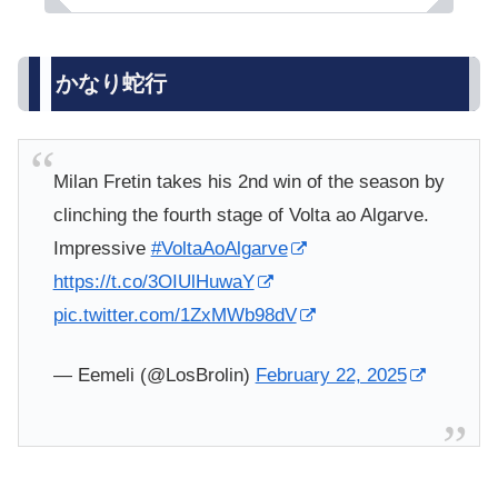
かなり蛇行
Milan Fretin takes his 2nd win of the season by
clinching the fourth stage of Volta ao Algarve.
Impressive
#VoltaAoAlgarve
https://t.co/3OIUlHuwaY
pic.twitter.com/1ZxMWb98dV
— Eemeli (@LosBrolin)
February 22, 2025