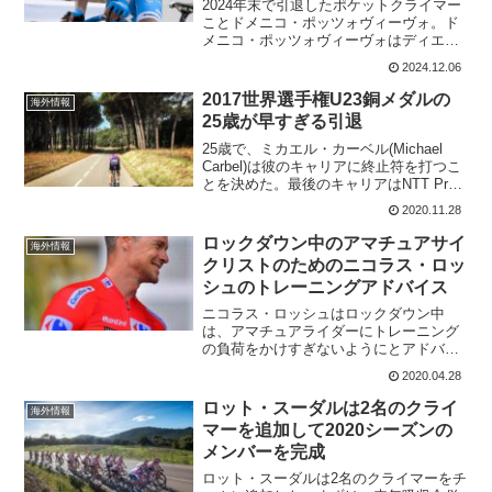
2024年末で引退したポケットクライマー
ことドメニコ・ポッツォヴィーヴォ。ド
メニコ・ポッツォヴィーヴォはディエ
ゴ・ウリッシと並んで走っていて警察に
2024.12.06
18.5ユーロ(約3千円)の罰金を取られてし
まった。これについて、彼はイタリアの
2017世界選手権U23銅メダルの
海外情報
道路交通法を変...
25歳が早すぎる引退
25歳で、ミカエル・カーベル(Michael
Carbel)は彼のキャリアに終止符を打つこ
とを決めた。最後のキャリアはNTT Pro
cycling。"All good things come to the
2020.11.28
end" それがミカエル・...
ロックダウン中のアマチュアサイ
海外情報
クリストのためのニコラス・ロッ
シュのトレーニングアドバイス
ニコラス・ロッシュはロックダウン中
は、アマチュアライダーにトレーニング
の負荷をかけすぎないようにとアドバイ
スしている。代わりに、自宅でトレーニ
2020.04.28
ングするための、よりリラックスした社
会的なアプローチをとることを勧めてい
ロット・スーダルは2名のクライ
海外情報
る。ニコラス・ロッシュ自身...
マーを追加して2020シーズンの
メンバーを完成
ロット・スーダルは2名のクライマーをチ