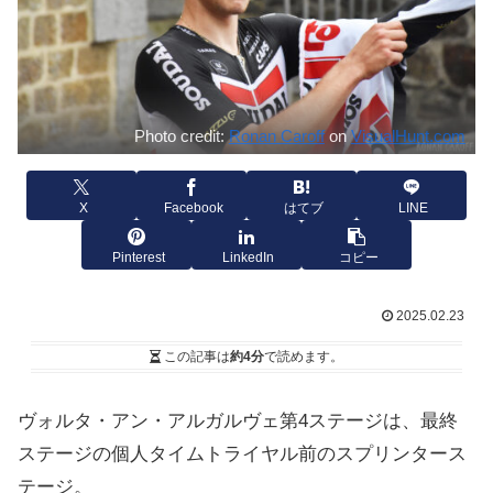
Photo credit:
Ronan Caroff
on
VisualHunt.com
X
Facebook
はてブ
LINE
Pinterest
LinkedIn
コピー
2025.02.23
この記事は
約4分
で読めます。
ヴォルタ・アン・アルガルヴェ第4ステージは、最終
ステージの個人タイムトライヤル前のスプリンタース
テージ。