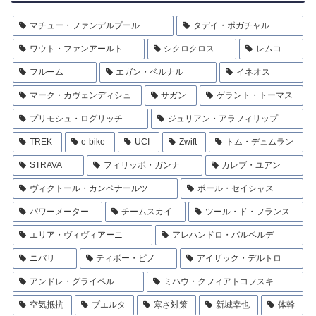
マチュー・ファンデルプール
タデイ・ポガチャル
ワウト・ファンアールト
シクロクロス
レムコ
フルーム
エガン・ベルナル
イネオス
マーク・カヴェンディシュ
サガン
ゲラント・トーマス
プリモシュ・ログリッチ
ジュリアン・アラフィリップ
TREK
e-bike
UCI
Zwift
トム・デュムラン
STRAVA
フィリッポ・ガンナ
カレブ・ユアン
ヴィクトール・カンペナールツ
ポール・セイシャス
パワーメーター
チームスカイ
ツール・ド・フランス
エリア・ヴィヴィアーニ
アレハンドロ・バルベルデ
ニバリ
ティボー・ピノ
アイザック・デルトロ
アンドレ・グライペル
ミハウ・クフィアトコフスキ
空気抵抗
ブエルタ
寒さ対策
新城幸也
体幹