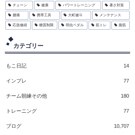
チェーン
健康
パワートレーニング
暑さ対策
腰痛
携帯工具
大町健斗
メンテナンス
応急修繕
糖質制限
弱虫ペダル
筋トレ
腹筋
カテゴリー
もこ日記
14
インプレ
77
チーム朝練その他
180
トレーニング
77
ブログ
10,707