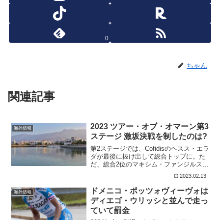
0
ちゃん
関連記事
2023 ツアー・オブ・オマーン第3
海外情報
ステージ 激坂決戦を制したのは?
第2ステージでは、Cofidisのヘスス・エラ
ダが最後に抜け出して総合トップに。た
だ、総合2位のマキシム・ファンジルス
(Lotto-Dstny)まで4秒差。ディエゴ・ウリ
2023.02.13
ッシ(UAE Team Emirates)まで、6秒しか
ない。さらに、...
ドメニコ・ポッツォヴィーヴォは
海外情報
ディエゴ・ウリッシと並んで走っ
ていて罰金