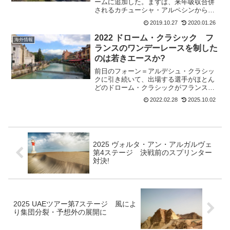
ームに追加した。まずは、来年吸収合併
されるカチューシャ・アルペシンからス
テフ・クラス(23歳)。そして、マディソ
2019.10.27
2020.01.26
ン・ジェネシスからマシュー・ホームズ
(25歳)。マディソン・ジェネシスは来シ
2022 ドローム・クラシック フ
海外情報
ーズンスポンサ...
ランスのワンデーレースを制した
のは若きエースか?
前日のフォーン＝アルデシュ・クラシッ
クに引き続いて、出場する選手がほとん
どのドローム・クラシックがフランスで
開催。昨年までは、ロイヤル・ベルナー
2022.02.28
2025.10.02
ル・ドローム・クラシックと呼ばれてい
た。昨年は、アンドレア・バジオーリ
(Quick-Step)が...
2025 ヴォルタ・アン・アルガルヴェ
第4ステージ 決戦前のスプリンター
対決!
2025 UAEツアー第7ステージ 風によ
り集団分裂・予想外の展開に