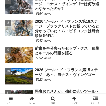
ージ ヨナス・ヴィンゲゴーは何故追
わなかったのか?
6154 views
2026 ツール・ド・フランス第18ステ
ージ ブラックリストに載っていると
分かっていたトム・ピドコックは総合
順位死守に
6042 views
前歯を半分失ったセップ・クス 猛暑
とルールの問題を語る
5692 views
2026 ツール・ド・フランス第15ステ
ージ あ～、ヨナス・ヴィンゲゴー
5222 views
悪魔おじさんが、強盗に会いツール・
ド・フランス第1ステージを欠場
5091 views
メニュー
ホーム
検索
トップ
サイドバー