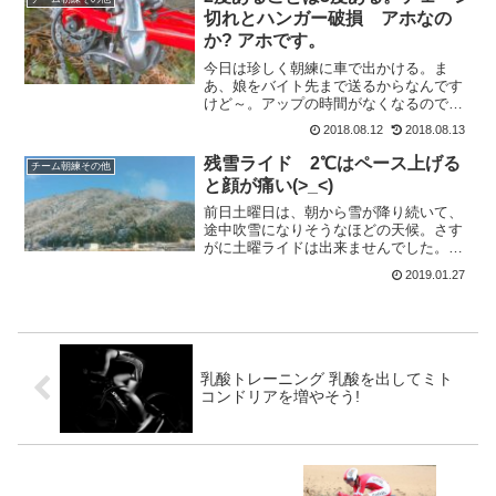
に伴い、一部区間の高...
切れとハンガー破損 アホなの
か? アホです。
今日は珍しく朝練に車で出かける。ま
あ、娘をバイト先まで送るからなんです
けど～。アップの時間がなくなるので、
焦って走りだすと、どうもギアの調子が
2018.08.12
2018.08.13
良くない。朝、わざわざチェーンを伸び
てないSAKURAチェーンに変えてきたの
残雪ライド 2℃はペース上げる
チーム朝練その他
になあ～。とっ、思って...
と顔が痛い(>_<)
前日土曜日は、朝から雪が降り続いて、
途中吹雪になりそうなほどの天候。さす
がに土曜ライドは出来ませんでした。ひ
きこもりでございます。今朝も雪が残っ
2019.01.27
ていて路面は濡れていますが、降らない
ようなのでゴー!本日三人下りは、路面が
濡れているのでゆっくり...
乳酸トレーニング 乳酸を出してミト
コンドリアを増やそう!