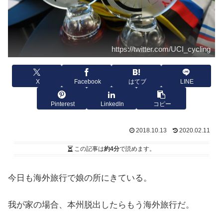
https://twitter.com/UCI_cycling
X
Facebook
はてブ
LINE
Pinterest
LinkedIn
コピー
2018.10.13
2020.02.11
この記事は
約4分
で読めます。
今日も海外旅行で娘の所にきている。
我が家の場合、本州脱出したらもう海外旅行だ。