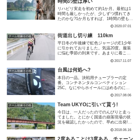
時間の壁は厚い
リハビリ実走を初めて約1か月。最初は1
時間も厳しかったが、少しずつ慣れてき
たのかな?1か月もすれば、1時間の壁もす
ぐに超えるかと思っていたが、そうは簡
2020.07.01
単にいかないようだ。走るコースは平坦
ではない梅雨の時期に入ってしまい、さ
街道出し切り練 110km
チーム朝練その他
すがに雨が多い。走...
平日冬の午後練で虹色ジャージのE1少年
に引かれておりました。気温20度。服装
に悩む季節の到来です。あまりに着こむ
と、脱いでもポケットに収まらない。汗
2017.11.07
ダラダラも困りますしねえ～。半袖ジャ
ージにアームウォーマー。ベストをチョ
台風は何処へ?
チーム朝練その他
イス。今日の気温なら...
本日の一品。決戦用チューブラーの定
番。コンチネンタルコンペティション
25C。なにやらホイールにはめるのに一
苦労するタイヤというので良くみるイン
2017.08.06
プレです。どんだけはめるのに固いんで
しょうか?練習で使うには勿体ないような
Team UKYOに引いて貰う!
チーム朝練その他
値段がしますね。転がり抵...
今日は、一人だったのでのんびりと走っ
てました。とにかく国道の崩落現場の状
況を確認したかったので、早めに出発!気
温低めで向かい風。19度くらいあるので
2018.06.16
すが、風が冷たくレッグウォーマーは大
正解でした。タンタンと走る国道の崩落
2度あることは3度ある。チェーン
チーム朝練その他