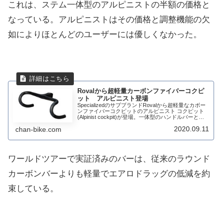
これは、ステム一体型のアルピニストの半額の価格と
なっている。アルピニストはその価格と調整機能の欠
如によりほとんどのユーザーには優しくなかった。
Rovalから超軽量カーボンファイバーコクピ
ット アルピニスト登場
SpecializedのサブブランドRovalから超軽量なカボー
ンファイバーコクピットのアルピニスト コクピット
(Alpinist cockpit)が登場。一体型のハンドルバーとス
テムのレイアウトとチタンステアラーチューブクラン
2020.09.11
chan-bike.com
プボルトを使...
ワールドツアーで実証済みのバーは、従来のラウンド
カーボンバーよりも軽量でエアロドラッグの低減を約
束している。