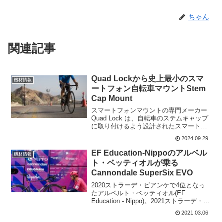
ちゃん
関連記事
Quad Lockから史上最小のスマ
機材情報
ートフォン自転車マウントStem
Cap Mount
スマートフォンマウントの専門メーカー
Quad Lock は、自転車のステムキャップ
に取り付けるよう設計されたスマートフ
ォン用の新しいマウントを2つリリース。
2024.09.29
Stem Cap Mount Stem Cap Mount
Adjustable...
EF Education-Nippoのアルベル
機材情報
ト・ベッティオルが乗る
Cannondale SuperSix EVO
2020ストラーデ・ビアンケで4位となっ
たアルベルト・ベッティオル(EF
Education - Nippo)。2021ストラーデ・ビ
アンケでは、エースとしてEF Education
2021.03.06
- Nippoをリードする。アルベルト・ベッ