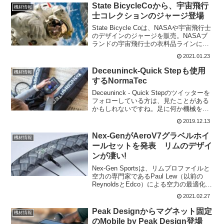
ティオルはス...
State BicycleCoから、宇宙飛行
機材情報
士コレクションのジャージ登場
State Bicycle Coは、NASAや宇宙飛行士
のデザインのジャージを販売。NASAブ
ランドの宇宙飛行士の衣料品ラインに
は、3つのジャージ、1組のビブショー
2021.01.23
ツ、反射ジャケットが含まれている。
State Bicycle Coは、これに...
Deceuninck-Quick Stepも使用
機材情報
するNormaTec
Deceuninck - Quick Stepのツイッターを
フォローしている方は、見たことがある
かもしれないですね。足に何か機械をつ
けて座っているシーンの画像なんです
2019.12.13
が、何の機械なのかと思ってました。こ
のマシンは、足の筋肉の疲労回復をさせ
Nex-GenがAeroV7グラベルホイ
機材情報
る...
ールセットを発表 リムのデザイ
ンが凄い!
Nex-Gen Sportsは、リムプロファイルと
空力の専門家であるPaul Lew（以前の
ReynoldsとEdco）による空力の最適化を
備えた新しいAeroV7グラベルホイールセ
2021.02.27
ットをリリースした。リムはスプレッド
トウカーボンとText...
Peak Designからマグネット固定
機材情報
のMobile by Peak Design登場