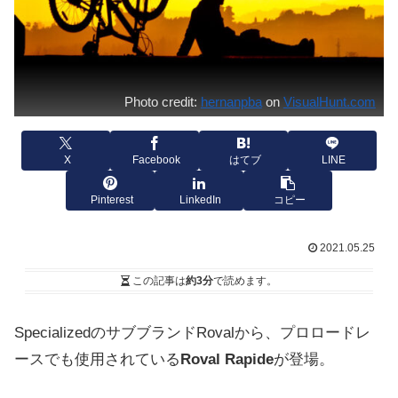
Photo credit:
hernanpba
on
VisualHunt.com
X
Facebook
はてブ
LINE
Pinterest
LinkedIn
コピー
2021.05.25
この記事は
約3分
で読めます。
SpecializedのサブブランドRovalから、プロロードレ
ースでも使用されている
Roval Rapide
が登場。