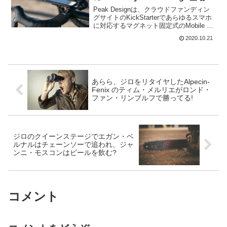
Peak Designは、クラウドファンディン
グサイトのKickStarterであらゆるスマホ
に対応するマグネット固定式のMobile by
Peak Designを発表した。簡単に言う
2020.10.21
と、スマホケースにマグネットが取り付
けられるようになっ...
あらら、ジロをリタイヤしたAlpecin-
Fenix のティム・メルリエがロンド・
ファン・リンブルフで勝ってる!
ジロのクイーンステージでエガン・ベ
ルナルはチェーンソーで追われ、ジャ
ンニ・モスコンはビールを飲む?
コメント