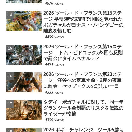
4676 views
2026 ツール・ド・フランス第15ステ
ージ 早朝5時の訪問で睡眠を奪われた
ポガチャルがヨナス・ヴィンゲゴーの
離脱を惜しむ
4499 views
2026 ツール・ド・フランス第15ステ
ージ トム・ピドコックが3回も反則
で罰金にタイムペナルティ
4424 views
2026 ツール・ド・フランス第20ステ
ージ 渓谷への落車寸前・2度の落車
に罰金 セップ・クスの悲しい一日
4333 views
タデイ・ポガチャルに対して、同一年
グランツール全制覇のリスクを伝説の
ライダーが指摘
4309 views
2026 ポギ・チャレンジ ツール5勝も