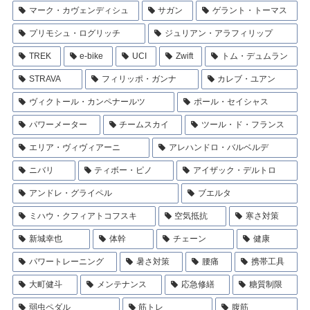
マーク・カヴェンディシュ
サガン
ゲラント・トーマス
プリモシュ・ログリッチ
ジュリアン・アラフィリップ
TREK
e-bike
UCI
Zwift
トム・デュムラン
STRAVA
フィリッポ・ガンナ
カレブ・ユアン
ヴィクトール・カンペナールツ
ポール・セイシャス
パワーメーター
チームスカイ
ツール・ド・フランス
エリア・ヴィヴィアーニ
アレハンドロ・バルベルデ
ニバリ
ティボー・ピノ
アイザック・デルトロ
アンドレ・グライペル
ブエルタ
ミハウ・クフィアトコフスキ
空気抵抗
寒さ対策
新城幸也
体幹
チェーン
健康
パワートレーニング
暑さ対策
腰痛
携帯工具
大町健斗
メンテナンス
応急修繕
糖質制限
弱虫ペダル
筋トレ
腹筋