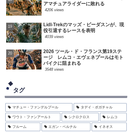
アマチュアライダーに敗れる
4206 views
Lidl-Trekのマッズ・ピーダスンが、現
役引退するレースを表明
4039 views
2026 ツール・ド・フランス第19ステ
ージ レムコ・エヴェネプールはモト
バイクに阻まれる
3548 views
タグ
マチュー・ファンデルプール
タデイ・ポガチャル
ワウト・ファンアールト
シクロクロス
レムコ
フルーム
エガン・ベルナル
イネオス