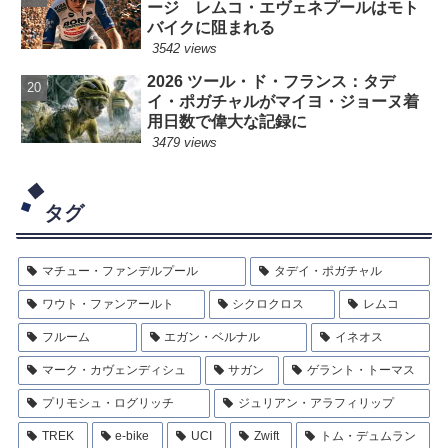
ージ レムコ・エヴェネプールはモト
バイクに阻まれる
3542 views
2026 ツール・ド・フランス：タデ
イ・ポガチャルがマイヨ・ジョーヌ着
用日数で偉大な記録に
3479 views
タグ
マチュー・ファンデルプール
タデイ・ポガチャル
ワウト・ファンアールト
シクロクロス
レムコ
フルーム
エガン・ベルナル
イネオス
マーク・カヴェンディシュ
サガン
ゲラント・トーマス
プリモシュ・ログリッチ
ジュリアン・アラフィリップ
TREK
e-bike
UCI
Zwift
トム・デュムラン