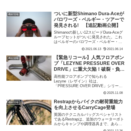
ついに新型Shimano Dura-Aceが
機材情報
パロワーズ・ベルギー・ツアーで
発見される! 【追記動画公開】
Shimanoの新しい12スピードDura-Aceグ
ループセットがついに発見された。これ
はベルギーのバロワーズ・ベルギー・ツ
アーでTeam DSMの2台のバイクに搭載さ
2021.06.13
2021.06.14
れている。12速化と新しいシフターが見
られる。ツイッター画像では、リアデ...
【緊急リコール】人気フロアポン
機材情報
プ「LEZYNE PRESSURE OVER
DRIVE」に重大欠陥！破裂・負傷
の恐れで使用中止を
高性能フロアポンプで知られる
Lezyne（レザイン）社は、
「PRESSURE OVER DRIVE」シリーズ
（含むDIGITALモデル）について、自主
2025.11.08
回収（リコール）を発表した。重大な人
身事故の報告を受けての対応で、対象製
Restrapからバイクの耐荷重能力
機材情報
品をご使用中の方は...
を向上させるCarryCage登場
英国のテクニカルバッグスペシャリスト
であるRestrapは、追加のウォーターボト
ルからキャンプや調理器具まで、あらゆ
るものに対応できるように設計された
2021.12.26