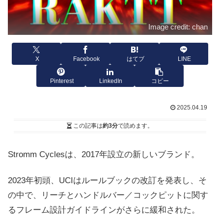
Image credit: chan
X
Facebook
はてブ
LINE
Pinterest
LinkedIn
コピー
2025.04.19
この記事は
約3分
で読めます。
Stromm Cyclesは、2017年設立の新しいブランド。
2023年初頭、UCIはルールブックの改訂を発表し、そ
の中で、リーチとハンドルバー／コックピットに関す
るフレーム設計ガイドラインがさらに緩和された。