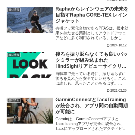
CarryCageを発表。3つの調整可能な取り
付けポイントにより、ケージをさまざま
Raphaからレインウェアの未来を
機材情報
な方法で...
目指すRapha GORE-TEX レイン
ジャケット
有機フッ素化合物であるPFASは、撥水効
果を持たせる薬剤としてアウトドアウェ
アなどに多く利用されている。しかし、
廃棄後も分解されず、環境に高い有毒性
2024.10.12
があることが判明してから使用制限が強
化されている。そのため各社は次の撥水
後ろを振り返らなくても良いバッ
機材情報
効果をもつ生地の開発...
クミラーが組み込まれた
HindSightリアビューサイクリン
ググラス
自転車で走っている時に、振り返らずに
後ろを見れたら安全でいいだろう。これ
は誰しも、思ったことがあるはず。
HindSightのリアビューサイクリンググラ
2021.02.26
スはそんな悩みを解決してくれる。半透
明のミラーを使用して、後ろの様子が見
GarminConnectとTacxTraining
機材情報
えてしまうのだ。こ...
が統合され、アプリ間の自動同期
が可能に
Garminは、GarminConnectアプリと
TacxTrainingアプリが完全に統合され、
Tacxにアップロードされたアクティビテ
ィをGarminのサービスと自動的に同期す