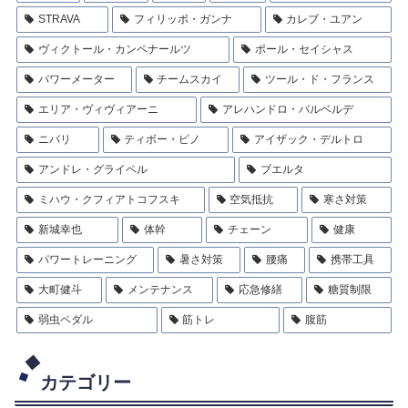
STRAVA
フィリッポ・ガンナ
カレブ・ユアン
ヴィクトール・カンペナールツ
ポール・セイシャス
パワーメーター
チームスカイ
ツール・ド・フランス
エリア・ヴィヴィアーニ
アレハンドロ・バルベルデ
ニバリ
ティボー・ピノ
アイザック・デルトロ
アンドレ・グライペル
ブエルタ
ミハウ・クフィアトコフスキ
空気抵抗
寒さ対策
新城幸也
体幹
チェーン
健康
パワートレーニング
暑さ対策
腰痛
携帯工具
大町健斗
メンテナンス
応急修繕
糖質制限
弱虫ペダル
筋トレ
腹筋
カテゴリー