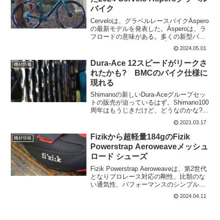
バイク
Cerveloは、グラベルレースバイクÁspero
の最新モデルを発表した。Ásperoは、ラ
フロードの意味がある。多くの新型バイ
クとは異なり、CerveloはÁsperoのフレー
2024.05.01
ム剛性を部分的に下げ、パフォーマンス
を向上させたとしている。泥...
Dura-Ace 12スピードがリークさ
機材情報
れたかも? BMCのバイク仕様に
現れる
Shimanoの新しいDura-Aceグループセッ
トの販売が迫っているはず。Shimano100
周年はもうじきだけど、どうなのかな?週
末にBMCのウェブサイトで
2021.03.17
RoadmachineONEの仕様で、未発表の
ShimanoDura-Ace12...
Fizikから超軽量184gのFizik
機材情報
Powerstrap Aeroweaveメッシュ
ロード シューズ
Fizik Powerstrap Aeroweaveは、第2世代
となりプロレース対応の剛性、比類のな
い通気性、パフォーマンスのシンプルさ
を維持しながら、10%軽量化された。ベ
2024.04.11
ルクロストラップの構造を再加工し、新
しい空力効果を備えたまったく新...