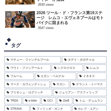
3930 views
2026 ツール・ド・フランス第19ステ
ージ レムコ・エヴェネプールはモト
バイクに阻まれる
3547 views
タグ
マチュー・ファンデルプール
タデイ・ポガチャル
ワウト・ファンアールト
シクロクロス
レムコ
フルーム
エガン・ベルナル
イネオス
マーク・カヴェンディシュ
サガン
ゲラント・トーマス
プリモシュ・ログリッチ
ジュリアン・アラフィリップ
TREK
e-bike
UCI
Zwift
トム・デュムラン
STRAVA
フィリッポ・ガンナ
カレブ・ユアン