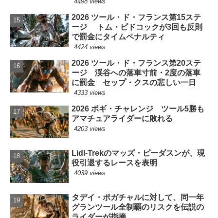
4498 views
2026 ツール・ド・フランス第15ステ
ージ トム・ピドコックが3回も反則
で罰金にタイムペナルティ
4424 views
2026 ツール・ド・フランス第20ステ
ージ 渓谷への落車寸前・2度の落車
に罰金 セップ・クスの悲しい一日
4333 views
2026 ポギ・チャレンジ ツール5勝も
アマチュアライダーに敗れる
4203 views
Lidl-Trekのマッズ・ピーダスンが、現
役引退するレースを表明
4039 views
タデイ・ポガチャルに対して、同一年
グランツール全制覇のリスクを伝説の
ライダーが指摘