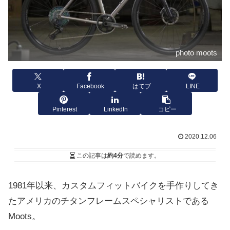
photo moots
X
Facebook
はてブ
LINE
Pinterest
LinkedIn
コピー
2020.12.06
この記事は
約4分
で読めます。
1981年以来、カスタムフィットバイクを手作りしてき
たアメリカのチタンフレームスペシャリストである
Moots。