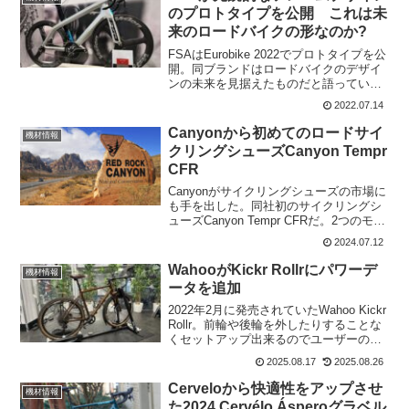
のプロトタイプを公開 これは未
来のロードバイクの形なのか?
FSAはEurobike 2022でプロトタイプを公
開。同ブランドはロードバイクのデザイ
ンの未来を見据えたものだと語ってい
る。FSAのMatteo Palazzo氏によると、
2022.07.14
このバイクはユーロバイク2020で発表さ
れる予定だったが、コロナに...
Canyonから初めてのロードサイ
機材情報
クリングシューズCanyon Tempr
CFR
Canyonがサイクリングシューズの市場に
も手を出した。同社初のサイクリングシ
ューズCanyon Tempr CFRだ。2つのモデ
ルが用意されており、高性能ロードレー
2024.07.12
スとオフロード競技向けに設計されてい
る。最も一般的なクリートとペダルシス
WahooがKickr Rollrにパワーデ
機材情報
テ...
ータを追加
2022年2月に発売されていたWahoo Kickr
Rollr。前輪や後輪を外したりすることな
くセットアップ出来るのでユーザーの評
判は上々だったが、パワー計測機能は付
2025.08.17
2025.08.26
いていなかった。詳しい説明は以下の記
事を参考までに。今回バージョンアッ
Cerveloから快適性をアップさせ
機材情報
プ...
た2024 Cervélo Ásperoグラベル