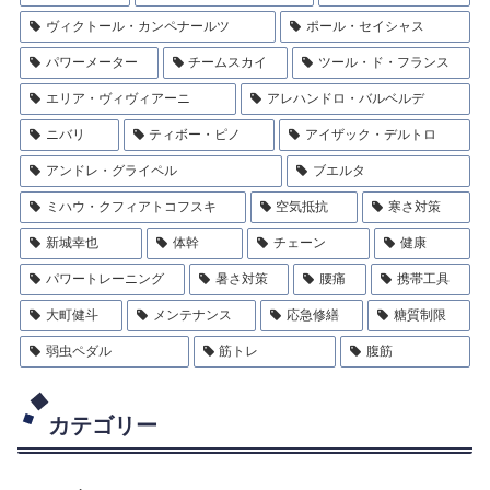
ヴィクトール・カンペナールツ
ポール・セイシャス
パワーメーター
チームスカイ
ツール・ド・フランス
エリア・ヴィヴィアーニ
アレハンドロ・バルベルデ
ニバリ
ティボー・ピノ
アイザック・デルトロ
アンドレ・グライペル
ブエルタ
ミハウ・クフィアトコフスキ
空気抵抗
寒さ対策
新城幸也
体幹
チェーン
健康
パワートレーニング
暑さ対策
腰痛
携帯工具
大町健斗
メンテナンス
応急修繕
糖質制限
弱虫ペダル
筋トレ
腹筋
カテゴリー