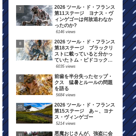
2026 ツール・ド・フランス
第11ステージ ヨナス・ヴ
ィンゲゴーは何故追わなか
ったのか?
6146 views
2026 ツール・ド・フランス
第18ステージ ブラックリ
ストに載っていると分かっ
ていたトム・ピドコックは
総合順位死守に
6035 views
前歯を半分失ったセップ・
クス 猛暑とルールの問題
を語る
5684 views
2026 ツール・ド・フランス
第15ステージ あ～、ヨナ
ス・ヴィンゲゴー
5214 views
悪魔おじさんが、強盗に会