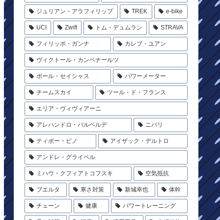
ジュリアン・アラフィリップ
TREK
e-bike
UCI
Zwift
トム・デュムラン
STRAVA
フィリッポ・ガンナ
カレブ・ユアン
ヴィクトール・カンペナールツ
ポール・セイシャス
パワーメーター
チームスカイ
ツール・ド・フランス
エリア・ヴィヴィアーニ
アレハンドロ・バルベルデ
ニバリ
ティボー・ピノ
アイザック・デルトロ
アンドレ・グライペル
ミハウ・クフィアトコフスキ
空気抵抗
ブエルタ
寒さ対策
新城幸也
体幹
チェーン
健康
パワートレーニング