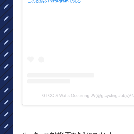
この投稿をInstagramで見る
GTCC & Watts Occurring 🚲(@gtcyclingcl