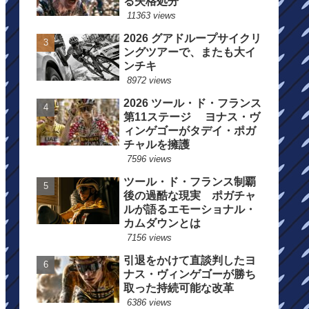
る失格処分
11363 views
2026 グアドループサイクリ
ングツアーで、またも大イ
ンチキ
8972 views
2026 ツール・ド・フランス
第11ステージ ヨナス・ヴ
ィンゲゴーがタデイ・ポガ
チャルを擁護
7596 views
ツール・ド・フランス制覇
後の過酷な現実 ポガチャ
ルが語るエモーショナル・
カムダウンとは
7156 views
引退をかけて直談判したヨ
ナス・ヴィンゲゴーが勝ち
取った持続可能な改革
6386 views