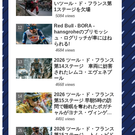
いツール・ド・フランス第
1ステージを欠場
5084 views
Red Bull - BORA -
hansgroheのプリモッシ
ュ・ログリッチが車にはね
られる!
4684 views
2026 ツール・ド・フランス
第14ステージ 車両に妨害
されたレムコ・エヴェネプ
ール
4668 views
2026 ツール・ド・フランス
第15ステージ 早朝5時の訪
問で睡眠を奪われたポガチ
ャルがヨナス・ヴィンゲゴ
ーの離脱を惜しむ
4491 views
2026 ツール・ド・フランス
第15ステージ トム・ピド