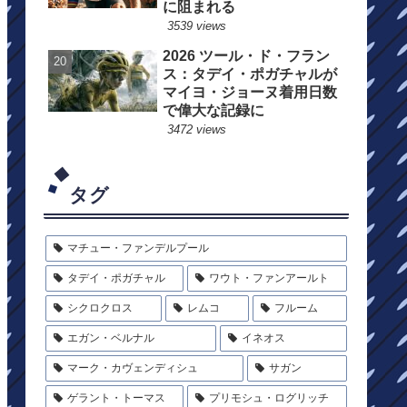
に阻まれる
3539 views
2026 ツール・ド・フラン
ス：タデイ・ポガチャルが
マイヨ・ジョーヌ着用日数
で偉大な記録に
3472 views
タグ
マチュー・ファンデルプール
タデイ・ポガチャル
ワウト・ファンアールト
シクロクロス
レムコ
フルーム
エガン・ベルナル
イネオス
マーク・カヴェンディシュ
サガン
ゲラント・トーマス
プリモシュ・ログリッチ