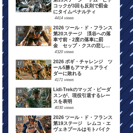
コックが3回も反則で罰金
にタイムペナルティ
4414 views
2026 ツール・ド・フランス
第20ステージ 渓谷への落
車寸前・2度の落車に罰
金 セップ・クスの悲しい
一日
4320 views
2026 ポギ・チャレンジ ツ
ール5勝もアマチュアライ
ダーに敗れる
4171 views
Lidl-Trekのマッズ・ピーダ
スンが、現役引退するレー
スを表明
4030 views
2026 ツール・ド・フランス
第19ステージ レムコ・エ
ヴェネプールはモトバイク