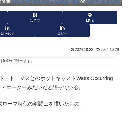
credit:
Ray's Professional Cycling Page
on
VisualHunt.com
はてブ
LINE
LinkedIn
コピー
2024.10.22
2024.10.29
は
約2分
で読めます。
ト・トーマスとのポットキャストWatts Occurring
ディエーターみたいだと語っている。
帝政ローマ時代の剣闘士を描いたもの。