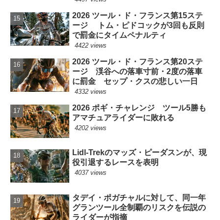
2026 ツール・ド・フランス第15ステ
ージ トム・ピドコックが3回も反則
で罰金にタイムペナルティ
4422 views
2026 ツール・ド・フランス第20ステ
ージ 渓谷への落車寸前・2度の落車
に罰金 セップ・クスの悲しい一日
4332 views
2026 ポギ・チャレンジ ツール5勝も
アマチュアライダーに敗れる
4202 views
Lidl-Trekのマッズ・ピーダスンが、現
役引退するレースを表明
4037 views
タデイ・ポガチャルに対して、同一年
グランツール全制覇のリスクを伝説の
ライダーが指摘