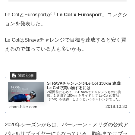
Le ColとEurosportが「
Le Col x Eurosport
」コレクシ
ョンを発表した。
Le ColはStravaチャレンジで目標を達成すると安く買
えるので知っている人も多いかも。
STRAVAチャンレンジLe Col 150km 達成!
Le Colで買い物するには
2週間前に初めて、STRAVAでチャレンジものに挑
戦。2 週間で 150km をライドして Le Col の賞品
（£50）を獲得 しようというチャレンジでした。残
り1日前に達成完了でございます。チャレンジのトッ
2018.10.30
chan-bike.com
プの記録はLe Col 150...
2020年シーズンからは、バーレーン・メリダの公式ア
パレルサプライヤーにもなっている。昨年まではブラ