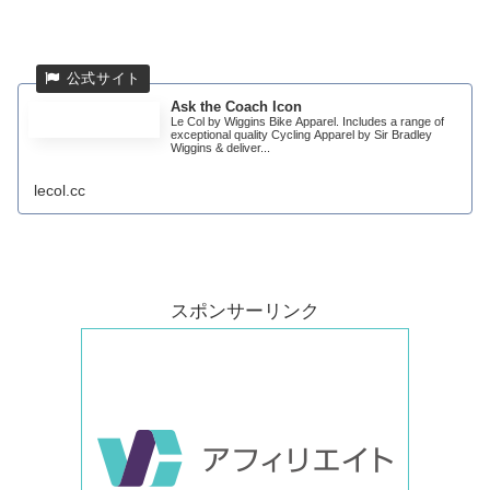
Ask the Coach Icon
Le Col by Wiggins Bike Apparel. Includes a range of
exceptional quality Cycling Apparel by Sir Bradley
Wiggins & deliver...
lecol.cc
スポンサーリンク