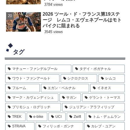
3784 views
2026 ツール・ド・フランス第19ステ
ージ レムコ・エヴェネプールはモト
バイクに阻まれる
3545 views
タグ
マチュー・ファンデルプール
タデイ・ポガチャル
ワウト・ファンアールト
シクロクロス
レムコ
フルーム
エガン・ベルナル
イネオス
マーク・カヴェンディシュ
サガン
ゲラント・トーマス
プリモシュ・ログリッチ
ジュリアン・アラフィリップ
TREK
e-bike
UCI
Zwift
トム・デュムラン
STRAVA
フィリッポ・ガンナ
カレブ・ユアン