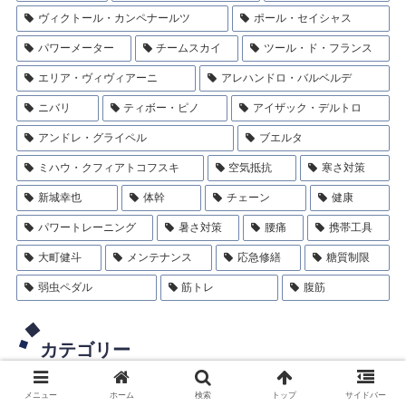
ヴィクトール・カンペナールツ
ポール・セイシャス
パワーメーター
チームスカイ
ツール・ド・フランス
エリア・ヴィヴィアーニ
アレハンドロ・バルベルデ
ニバリ
ティボー・ピノ
アイザック・デルトロ
アンドレ・グライペル
ブエルタ
ミハウ・クフィアトコフスキ
空気抵抗
寒さ対策
新城幸也
体幹
チェーン
健康
パワートレーニング
暑さ対策
腰痛
携帯工具
大町健斗
メンテナンス
応急修繕
糖質制限
弱虫ペダル
筋トレ
腹筋
カテゴリー
メニュー
ホーム
検索
トップ
サイドバー