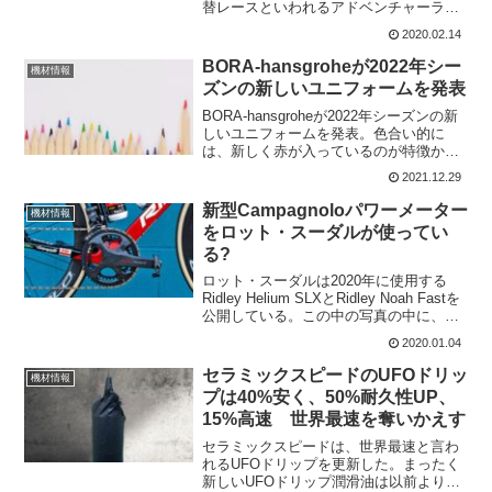
替レースといわれるアドベンチャーライ
ドにも出場している。アレックス・ハウ
2020.02.14
ズは、今年最初のアドベンチャーライド
のオールドマンウィンターラリーのグ...
BORA-hansgroheが2022年シー
機材情報
ズンの新しいユニフォームを発表
BORA-hansgroheが2022年シーズンの新
しいユニフォームを発表。色合い的に
は、新しく赤が入っているのが特徴か
な。ジャージのデザインだけでなく、バ
2021.12.29
イクやアクセサリーも2022年シーズンか
ら一新されている。公式サイトの情報に
新型Campagnoloパワーメーター
機材情報
よると、...
をロット・スーダルが使ってい
る?
ロット・スーダルは2020年に使用する
Ridley Helium SLXとRidley Noah Fastを
公開している。この中の写真の中に、新
しいCampagnolo Super Recordパワーメ
2020.01.04
ーターのプロトタイプが既に使われてい
る...
セラミックスピードのUFOドリッ
機材情報
プは40%安く、50%耐久性UP、
15%高速 世界最速を奪いかえす
セラミックスピードは、世界最速と言わ
れるUFOドリップを更新した。まったく
新しいUFOドリップ潤滑油は以前より