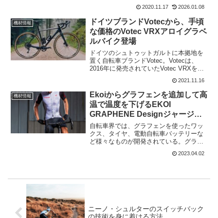
40％安く、50％耐久性があり、15％高速
2020.11.17
2026.01.08
だと言う。検証結果では、他社との比較
データを公開しているが世界最速の座を
ドイツブランドVotecから、手頃
機材情報
奪い返している。...
な価格のVotec VRXアロイグラベ
ルバイク登場
ドイツのシュトゥットガルトに本拠地を
置く自転車ブランドVotec。Votecは、
2016年に発売されていたVotec VRXをア
ップデート。新しいカーボンフォーク
2021.11.16
に、更新されたアルミフレーム、タイヤ
クリアランスも42mmと大きくなってい
Ekoiからグラフェンを追加して高
機材情報
る。...
温で温度を下げるEKOI
GRAPHENE Designジャージ登
場
自転車界では、グラフェンを使ったワッ
クス、タイヤ、電動自転車バッテリーな
ど様々なものが開発されている。グラフ
ェンとは炭素（＝カーボン）原子が網目
2023.04.02
のように六角形に結びついてシート状に
なっているものをグラフェン
（graphene）という。今度は...
ニーノ・シュルターのスイッチバック
の技術を身に着ける方法