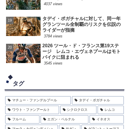
4037 views
タデイ・ポガチャルに対して、同一年
グランツール全制覇のリスクを伝説の
ライダーが指摘
3784 views
2026 ツール・ド・フランス第19ステ
ージ レムコ・エヴェネプールはモト
バイクに阻まれる
3545 views
タグ
マチュー・ファンデルプール
タデイ・ポガチャル
ワウト・ファンアールト
シクロクロス
レムコ
フルーム
エガン・ベルナル
イネオス
マーク・カヴェンディシュ
サガン
ゲラント・トーマス