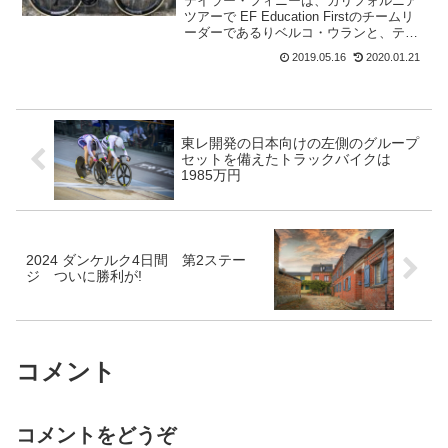
テイラー・フィニーは、カリフォルニア
ツアーで EF Education Firstのチームリ
ーダーであるりベルコ・ウランと、ティ
ージェイ・バン・ガーデレンをアシスト
2019.05.16
2020.01.21
します。今シーズンのツアーコロンビア
2.1レースで撮影された、軽量のキャノ
ン...
東レ開発の日本向けの左側のグループ
セットを備えたトラックバイクは
1985万円
2024 ダンケルク4日間 第2ステー
ジ ついに勝利が!
コメント
コメントをどうぞ