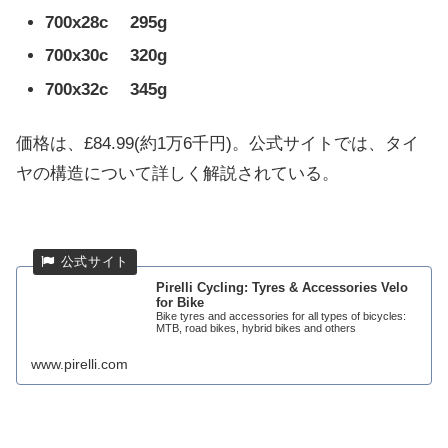
700x28c 295g
700x30c 320g
700x32c 345g
価格は、£84.99(約1万6千円)。公式サイトでは、タイ
ヤの構造について詳しく解説されている。
Pirelli Cycling: Tyres & Accessories Velo
for Bike
Bike tyres and accessories for all types of bicycles:
MTB, road bikes, hybrid bikes and others
www.pirelli.com