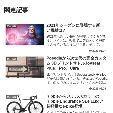
関連記事
2021年シーズンに登場する新し
機材情報
い機材は?
2021年も新しい技術が登場してくるだろ
う。バイクは、軽量でエアロという段階
に入っているように見える。そして、グ
ラベルでもロードでも、なんでも使える
2021.01.07
オールバイクが増えていくことも予想さ
れる。2021年には、どんな技術開発が期
Posedlaから次世代の完全カスタ
機材情報
待できるのか見て...
ム 3DプリントサドルJoyseat
Plus、Pro、Ultra
3DプリントサドルはSpecializedやFizikな
どから販売されている。チェコのPosedla
は、個人でカスタムプリントされた3Dサ
ドルを提供している。Posedlaはライダー
2025.05.04
ごとに個別のカスタムサドルを作れるよ
うにPosedla J...
Ribbleからステルスカラーの
機材情報
Ribble Endurance SLe 11kgと
超軽量なe-bike登場
イギリスのRibble Cyclesはチタンフレー