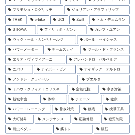
プリモシュ・ログリッチ
ジュリアン・アラフィリップ
TREK
e-bike
UCI
Zwift
トム・デュムラン
STRAVA
フィリッポ・ガンナ
カレブ・ユアン
ヴィクトール・カンペナールツ
ポール・セイシャス
パワーメーター
チームスカイ
ツール・ド・フランス
エリア・ヴィヴィアーニ
アレハンドロ・バルベルデ
ニバリ
ティボー・ピノ
アイザック・デルトロ
アンドレ・グライペル
ブエルタ
ミハウ・クフィアトコフスキ
空気抵抗
寒さ対策
新城幸也
体幹
チェーン
健康
パワートレーニング
暑さ対策
腰痛
携帯工具
大町健斗
メンテナンス
応急修繕
糖質制限
弱虫ペダル
筋トレ
腹筋