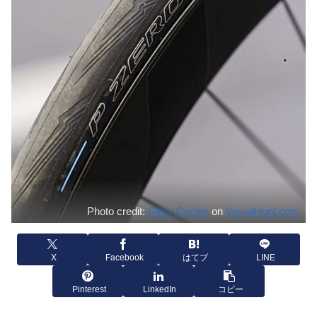
Photo credit:
Glory Cycles
on
VisualHunt.com
X
Facebook
はてブ
LINE
Pinterest
LinkedIn
コピー