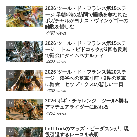
2026 ツール・ド・フランス第15ステ
ージ 早朝5時の訪問で睡眠を奪われた
ポガチャルがヨナス・ヴィンゲゴーの
離脱を惜しむ
4497 views
2026 ツール・ド・フランス第15ステ
ージ トム・ピドコックが3回も反則
で罰金にタイムペナルティ
4422 views
2026 ツール・ド・フランス第20ステ
ージ 渓谷への落車寸前・2度の落車
に罰金 セップ・クスの悲しい一日
4332 views
2026 ポギ・チャレンジ ツール5勝も
アマチュアライダーに敗れる
4202 views
Lidl-Trekのマッズ・ピーダスンが、現
役引退するレースを表明