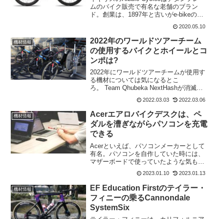
ムのバイク販売で有名な老舗のブラン
ド。創業は、1897年と古いがe-bikeの販
売もしている。そのRibble Cyclesから
2020.05.10
Ribble Endurance SLeがステルスカラー
のバー...
2022年のワールドツアーチーム
機材情報
の使用するバイクとホイールとコ
ンポは?
2022年にワールドツアーチームが使用す
る機材については気になるとこ
ろ。 Team Qhubeka NextHashが消滅し
たので、BMCを使用するチームはAG2R
2022.03.03
2022.03.06
Citroen Teamだけとなった。Huntもワー
ルドツアーに供給するホ...
Acerエアロバイクデスクは、ペ
機材情報
ダルを漕ぎながらパソコンを充電
できる
Acerといえば、パソコンメーカーとして
有名。パソコンを自作していた時には、
マザーボードで使っていたような気もす
る。このAcerから面白い商品がCES 2023
2023.01.10
2023.01.13
で出品される。出品されるAcer eKinekt
Bike Deskは、デスクワ...
EF Education Firstのテイラー・
機材情報
フィニーの乗るCannondale
SystemSix