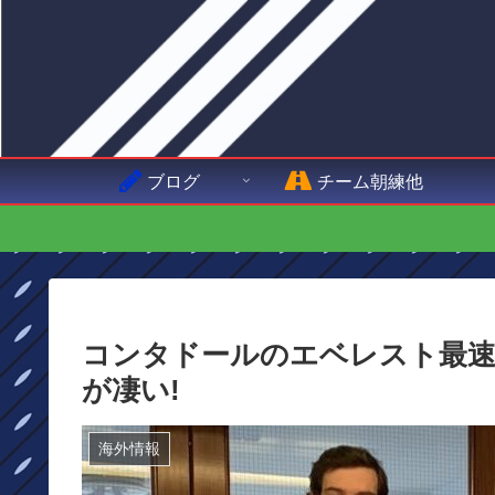
ブログ
チーム朝練他
コンタドールのエベレスト最速
が凄い!
海外情報