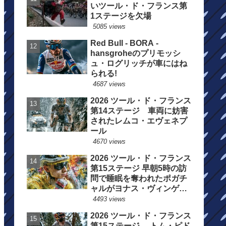
いツール・ド・フランス第
1ステージを欠場
5085 views
Red Bull - BORA -
hansgroheのプリモッシ
ュ・ログリッチが車にはね
られる!
4687 views
2026 ツール・ド・フランス
第14ステージ 車両に妨害
されたレムコ・エヴェネプ
ール
4670 views
2026 ツール・ド・フランス
第15ステージ 早朝5時の訪
問で睡眠を奪われたポガチ
ャルがヨナス・ヴィンゲゴ
ーの離脱を惜しむ
4493 views
2026 ツール・ド・フランス
第15ステージ トム・ピド