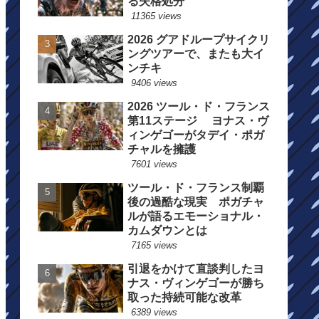
る失格処分
11365 views
2026 グアドループサイクリ
ングツアーで、またも大イ
ンチキ
9406 views
2026 ツール・ド・フランス
第11ステージ ヨナス・ヴ
ィンゲゴーがタデイ・ポガ
チャルを擁護
7601 views
ツール・ド・フランス制覇
後の過酷な現実 ポガチャ
ルが語るエモーショナル・
カムダウンとは
7165 views
引退をかけて直談判したヨ
ナス・ヴィンゲゴーが勝ち
取った持続可能な改革
6389 views