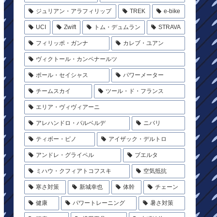
ジュリアン・アラフィリップ
TREK
e-bike
UCI
Zwift
トム・デュムラン
STRAVA
フィリッポ・ガンナ
カレブ・ユアン
ヴィクトール・カンペナールツ
ポール・セイシャス
パワーメーター
チームスカイ
ツール・ド・フランス
エリア・ヴィヴィアーニ
アレハンドロ・バルベルデ
ニバリ
ティボー・ピノ
アイザック・デルトロ
アンドレ・グライペル
ブエルタ
ミハウ・クフィアトコフスキ
空気抵抗
寒さ対策
新城幸也
体幹
チェーン
健康
パワートレーニング
暑さ対策