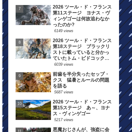
2026 ツール・ド・フランス
第11ステージ ヨナス・ヴ
ィンゲゴーは何故追わなか
ったのか?
6149 views
2026 ツール・ド・フランス
第18ステージ ブラックリ
ストに載っていると分かっ
ていたトム・ピドコックは
総合順位死守に
6039 views
前歯を半分失ったセップ・
クス 猛暑とルールの問題
を語る
5687 views
2026 ツール・ド・フランス
第15ステージ あ～、ヨナ
ス・ヴィンゲゴー
5217 views
悪魔おじさんが、強盗に会