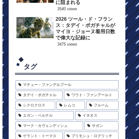
に阻まれる
3540 views
2026 ツール・ド・フラン
ス：タデイ・ポガチャルが
マイヨ・ジョーヌ着用日数
で偉大な記録に
3475 views
タグ
マチュー・ファンデルプール
タデイ・ポガチャル
ワウト・ファンアールト
シクロクロス
レムコ
フルーム
エガン・ベルナル
イネオス
マーク・カヴェンディシュ
サガン
ゲラント・トーマス
プリモシュ・ログリッチ