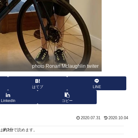
photo Ronan Mclaughlin twiter
はてブ
LINE
LinkedIn
コピー
2020.07.31
2020.10.04
は
約3分
で読めます。