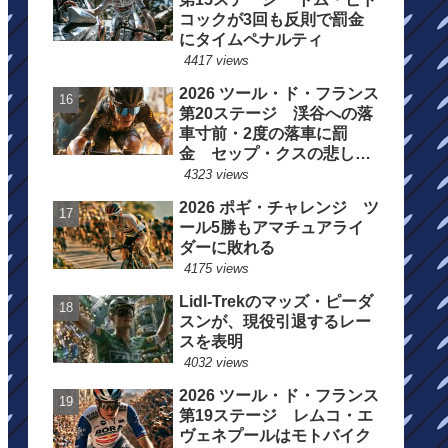
コックが3回も反則で罰金
にタイムペナルティ
4417 views
2026 ツール・ド・フランス
第20ステージ 渓谷への落
車寸前・2度の落車に罰
金 セップ・クスの悲しい
一日
4323 views
2026 ポギ・チャレンジ ツ
ール5勝もアマチュアライ
ダーに敗れる
4175 views
Lidl-Trekのマッズ・ピーダ
スンが、現役引退するレー
スを表明
4032 views
2026 ツール・ド・フランス
第19ステージ レムコ・エ
ヴェネプールはモトバイク