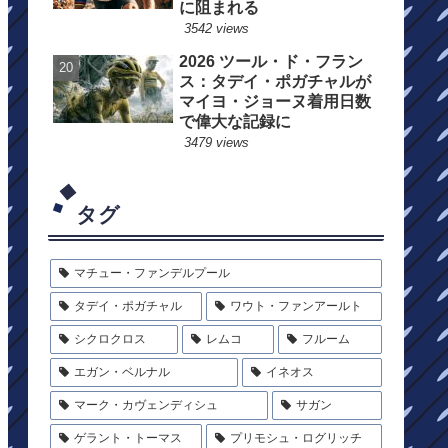
に阻まれる
3542 views
2026 ツール・ド・フラン
ス：タデイ・ポガチャルが
マイヨ・ジョーヌ着用日数
で偉大な記録に
3479 views
タグ
マチュー・ファンデルプール
タデイ・ポガチャル
ワウト・ファンアールト
シクロクロス
レムコ
フルーム
エガン・ベルナル
イネオス
マーク・カヴェンディシュ
サガン
ゲラント・トーマス
プリモシュ・ログリッチ