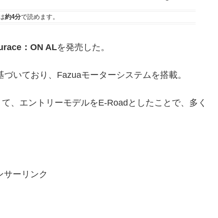
は
約4分
で読めます。
urace：ON AL
を発売した。
に基づいており、Fazuaモーターシステムを搭載。
、エントリーモデルをE-Roadとしたことで、多く
ンサーリンク