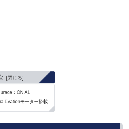
次
urace：ON AL
a Evationモーター搭載