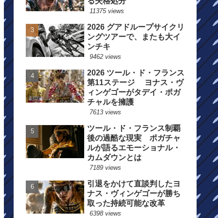
る失格処分
11375 views
2026 グアドループサイクリ
ングツアーで、またも大イ
ンチキ
9462 views
2026 ツール・ド・フランス
第11ステージ ヨナス・ヴ
ィンゲゴーがタデイ・ポガ
チャルを擁護
7613 views
ツール・ド・フランス制覇
後の過酷な現実 ポガチャ
ルが語るエモーショナル・
カムダウンとは
7189 views
引退をかけて直談判したヨ
ナス・ヴィンゲゴーが勝ち
取った持続可能な改革
6398 views