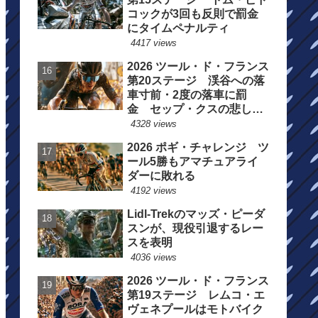
コックが3回も反則で罰金
にタイムペナルティ
4417 views
2026 ツール・ド・フランス
第20ステージ 渓谷への落
車寸前・2度の落車に罰
金 セップ・クスの悲しい
一日
4328 views
2026 ポギ・チャレンジ ツ
ール5勝もアマチュアライ
ダーに敗れる
4192 views
Lidl-Trekのマッズ・ピーダ
スンが、現役引退するレー
スを表明
4036 views
2026 ツール・ド・フランス
第19ステージ レムコ・エ
ヴェネプールはモトバイク