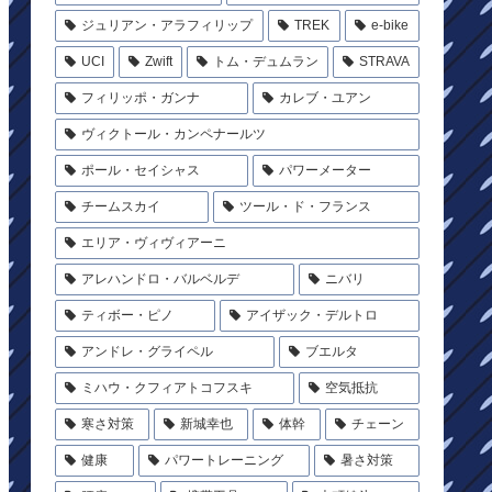
ジュリアン・アラフィリップ
TREK
e-bike
UCI
Zwift
トム・デュムラン
STRAVA
フィリッポ・ガンナ
カレブ・ユアン
ヴィクトール・カンペナールツ
ポール・セイシャス
パワーメーター
チームスカイ
ツール・ド・フランス
エリア・ヴィヴィアーニ
アレハンドロ・バルベルデ
ニバリ
ティボー・ピノ
アイザック・デルトロ
アンドレ・グライペル
ブエルタ
ミハウ・クフィアトコフスキ
空気抵抗
寒さ対策
新城幸也
体幹
チェーン
健康
パワートレーニング
暑さ対策