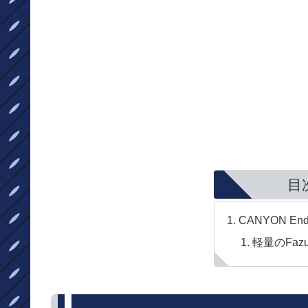
目
CANYON End
軽量のFazu