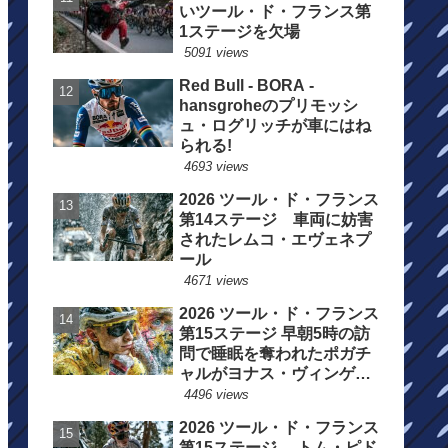
いツール・ド・フランス第
1ステージを欠場
5091 views
Red Bull - BORA -
hansgroheのプリモッシ
ュ・ログリッチが車にはね
られる!
4693 views
2026 ツール・ド・フランス
第14ステージ 車両に妨害
されたレムコ・エヴェネプ
ール
4671 views
2026 ツール・ド・フランス
第15ステージ 早朝5時の訪
問で睡眠を奪われたポガチ
ャルがヨナス・ヴィンゲゴ
ーの離脱を惜しむ
4496 views
2026 ツール・ド・フランス
第15ステージ トム・ピド