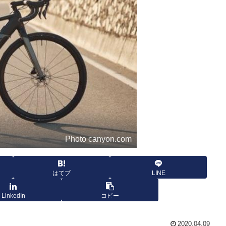
Photo canyon.com
はてブ
LINE
LinkedIn
コピー
2020.04.09