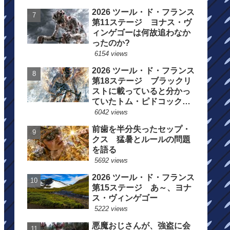
2026 ツール・ド・フランス
第11ステージ ヨナス・ヴ
ィンゲゴーは何故追わなか
ったのか?
6154 views
2026 ツール・ド・フランス
第18ステージ ブラックリ
ストに載っていると分かっ
ていたトム・ピドコックは
総合順位死守に
6042 views
前歯を半分失ったセップ・
クス 猛暑とルールの問題
を語る
5692 views
2026 ツール・ド・フランス
第15ステージ あ～、ヨナ
ス・ヴィンゲゴー
5222 views
悪魔おじさんが、強盗に会