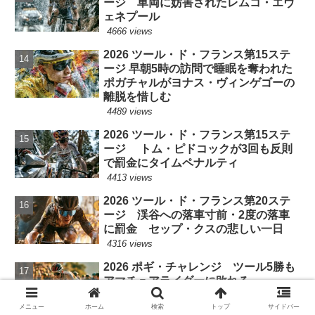
ージ 車両に妨害されたレムコ・エヴ
ェネプール
4666 views
2026 ツール・ド・フランス第15ステ
ージ 早朝5時の訪問で睡眠を奪われた
ポガチャルがヨナス・ヴィンゲゴーの
離脱を惜しむ
4489 views
2026 ツール・ド・フランス第15ステ
ージ トム・ピドコックが3回も反則
で罰金にタイムペナルティ
4413 views
2026 ツール・ド・フランス第20ステ
ージ 渓谷への落車寸前・2度の落車
に罰金 セップ・クスの悲しい一日
4316 views
2026 ポギ・チャレンジ ツール5勝も
アマチュアライダーに敗れる
4153 views
メニュー
ホーム
検索
トップ
サイドバー