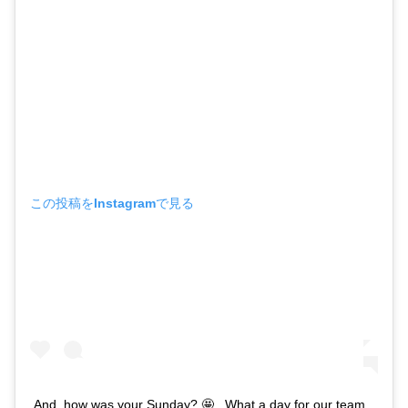
この投稿をInstagramで見る
And, how was your Sunday? 🤩 . What a day for our team.