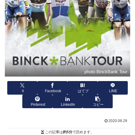
photo BinckBank Tour
X
Facebook
はてブ
LINE
Pinterest
LinkedIn
コピー
2020.09.29
この記事は
約5分
で読めます。