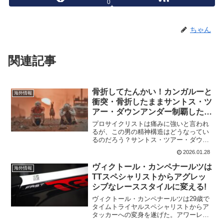
0
ちゃん
関連記事
骨折してたんかい！カンガルーと
海外情報
衝突・骨折したままサントス・ツ
アー・ダウンアンダー制覇したジ
ェイ・ヴァインが手術
プロサイクリストは痛みに強いと言われ
るが、この男の精神構造はどうなってい
るのだろう？サントス・ツアー・ダウン
アンダーで見事総合優勝を果たしたジェ
2026.01.28
イ・ヴァイン。実はカンガルー乱入事故
で、骨折したまま走っていたことが判明
ヴィクトール・カンペナールツは
海外情報
した。野生動物のタックル...
TTスペシャリストからアグレッ
シブなレーススタイルに変える!
ヴィクトール・カンペナールツは29歳で
タイムトライヤルスペシャリストからア
タッカーへの変身を遂げた。アワーレコ
ードを更新してから、東京オリンピック