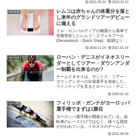
2021.05.24
2023.10.10
の金メダルを目指していたが、ベルギー
の代表枠の二つは、2019世界選手権TTで
レムコは赤ちゃんの体重分を落と
海外情報
2位となったレム...
し来年のグランドツアーデビュー
に備える
イル・ロンバルディアの橋梁から落車で
骨盤骨折したレムコ・エヴェネプール
(Deceuninck - Quick Step)。順調なリハ
ビリにより、スペインでの8日間のトレー
2020.11.24
2021.01.14
ニングを起った。7日間で763キロ。5kg
体重を落としており、上半身は...
ローハン・デニスがイネオスリー
海外情報
ダーとしてツアー・ダウンアンダ
ー制覇を出来るのか?
チームイネオスは、サントス・ツアー・
ダウンアンダーの出場選手を発表した。
ラインナップを見るとローハン・デニス
がリーダーとなるようだ。彼は2015年に
2020.01.10
ツアー・ダウンアンダーで総合優勝をし
ている。その時と同じコースが今回のツ
フィリッポ・ガンナがヨーロッパ
海外情報
アー・ダウンアンダー...
選手権でまずは1勝目
ヨーロッパ選手権が開催されている。自
転車のレースだけではなく、様々な競技
が行われている。イネオスのチームパー
シュート金メダリストのフィリップ・ガ
2021.09.09
ンナは個人タイムトライヤルとロードレ