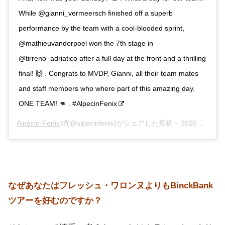
While @gianni_vermeersch finished off a superb
performance by the team with a cool-blooded sprint,
@mathieuvanderpoel won the 7th stage in
@tirreno_adriatico after a full day at the front and a thrilling
final! 🙌 . Congrats to MVDP, Gianni, all their team mates
and staff members who where part of this amazing day.
ONE TEAM! 👊 . #AlpecinFenix
Alpecin-Fenix
(@alpecinfenix)がシェアした投稿 –
2020年 9月月13日午前10時33分PDT
なぜあなたはフレッシュ・ワロンヌよりもBinckBank
ツアーを好むのですか？