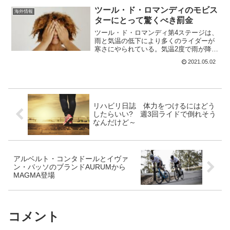
ースに参加する前に、男女ミックスドリ
ツール・ド・ロマンディのモビス
海外情報
レーに参加している。まず...
ターにとって驚くべき罰金
ツール・ド・ロマンディ第4ステージは、
雨と気温の低下により多くのライダーが
寒さにやられている。気温2度で雨が降っ
ていては通常は寒すぎて走れるものでは
2021.05.02
ないだろう。頂上付近では雪も降ってい
たというし。ゴールで、モビスターのダ
ヴィデ・ヴィレッラが...
リハビリ日誌 体力をつけるにはどう
したらいい? 週3回ライドで倒れそう
なんだけど～
アルベルト・コンタドールとイヴァ
ン・バッソのブランドAURUMから
MAGMA登場
コメント