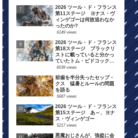
2026 ツール・ド・フランス
第11ステージ ヨナス・ヴ
ィンゲゴーは何故追わなか
ったのか?
6149 views
2026 ツール・ド・フランス
第18ステージ ブラックリ
ストに載っていると分かっ
ていたトム・ピドコックは
総合順位死守に
6039 views
前歯を半分失ったセップ・
クス 猛暑とルールの問題
を語る
5687 views
2026 ツール・ド・フランス
第15ステージ あ～、ヨナ
ス・ヴィンゲゴー
5217 views
悪魔おじさんが、強盗に会