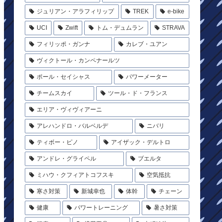
ジュリアン・アラフィリップ
TREK
e-bike
UCI
Zwift
トム・デュムラン
STRAVA
フィリッポ・ガンナ
カレブ・ユアン
ヴィクトール・カンペナールツ
ポール・セイシャス
パワーメーター
チームスカイ
ツール・ド・フランス
エリア・ヴィヴィアーニ
アレハンドロ・バルベルデ
ニバリ
ティボー・ピノ
アイザック・デルトロ
アンドレ・グライペル
ブエルタ
ミハウ・クフィアトコフスキ
空気抵抗
寒さ対策
新城幸也
体幹
チェーン
健康
パワートレーニング
暑さ対策