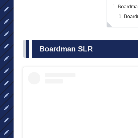
Boardma
Board
Boardman SLR