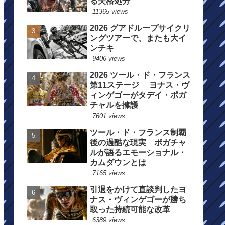
る失格処分
11365 views
2026 グアドループサイクリ
ングツアーで、またも大イ
ンチキ
9406 views
2026 ツール・ド・フランス
第11ステージ ヨナス・ヴ
ィンゲゴーがタデイ・ポガ
チャルを擁護
7601 views
ツール・ド・フランス制覇
後の過酷な現実 ポガチャ
ルが語るエモーショナル・
カムダウンとは
7165 views
引退をかけて直談判したヨ
ナス・ヴィンゲゴーが勝ち
取った持続可能な改革
6389 views