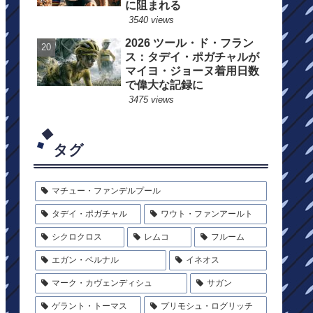
に阻まれる
3540 views
2026 ツール・ド・フラン
ス：タデイ・ポガチャルが
マイヨ・ジョーヌ着用日数
で偉大な記録に
3475 views
タグ
マチュー・ファンデルプール
タデイ・ポガチャル
ワウト・ファンアールト
シクロクロス
レムコ
フルーム
エガン・ベルナル
イネオス
マーク・カヴェンディシュ
サガン
ゲラント・トーマス
プリモシュ・ログリッチ