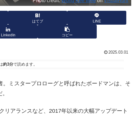
Photo credit:
Wong Kee Wee
on
VisualHunt
はてブ
LINE
LinkedIn
コピー
2025.03.01
は
約3分
で読めます。
ンが創設者。ミスタープロローグと呼ばれたボードマンは、そ
だ。
タイヤクリアランスなど、2017年以来の大幅アップデート