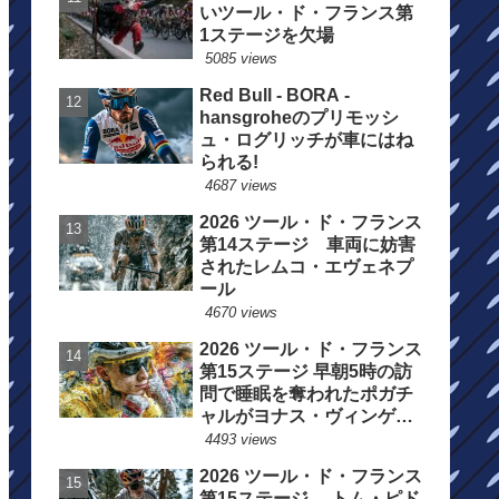
いツール・ド・フランス第
1ステージを欠場
5085 views
Red Bull - BORA -
hansgroheのプリモッシ
ュ・ログリッチが車にはね
られる!
4687 views
2026 ツール・ド・フランス
第14ステージ 車両に妨害
されたレムコ・エヴェネプ
ール
4670 views
2026 ツール・ド・フランス
第15ステージ 早朝5時の訪
問で睡眠を奪われたポガチ
ャルがヨナス・ヴィンゲゴ
ーの離脱を惜しむ
4493 views
2026 ツール・ド・フランス
第15ステージ トム・ピド