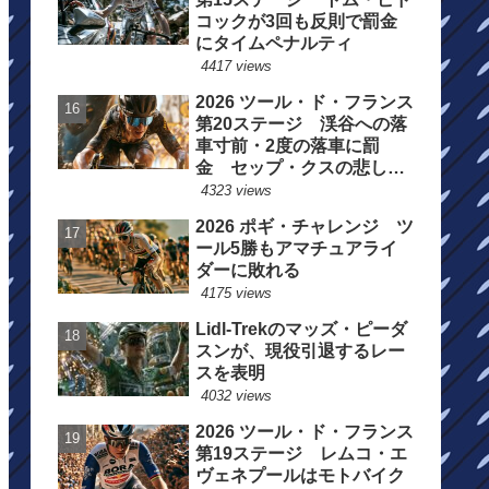
コックが3回も反則で罰金
にタイムペナルティ
4417 views
2026 ツール・ド・フランス
第20ステージ 渓谷への落
車寸前・2度の落車に罰
金 セップ・クスの悲しい
一日
4323 views
2026 ポギ・チャレンジ ツ
ール5勝もアマチュアライ
ダーに敗れる
4175 views
Lidl-Trekのマッズ・ピーダ
スンが、現役引退するレー
スを表明
4032 views
2026 ツール・ド・フランス
第19ステージ レムコ・エ
ヴェネプールはモトバイク