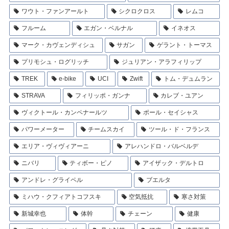
ワウト・ファンアールト
シクロクロス
レムコ
フルーム
エガン・ベルナル
イネオス
マーク・カヴェンディシュ
サガン
ゲラント・トーマス
プリモシュ・ログリッチ
ジュリアン・アラフィリップ
TREK
e-bike
UCI
Zwift
トム・デュムラン
STRAVA
フィリッポ・ガンナ
カレブ・ユアン
ヴィクトール・カンペナールツ
ポール・セイシャス
パワーメーター
チームスカイ
ツール・ド・フランス
エリア・ヴィヴィアーニ
アレハンドロ・バルベルデ
ニバリ
ティボー・ピノ
アイザック・デルトロ
アンドレ・グライペル
ブエルタ
ミハウ・クフィアトコフスキ
空気抵抗
寒さ対策
新城幸也
体幹
チェーン
健康