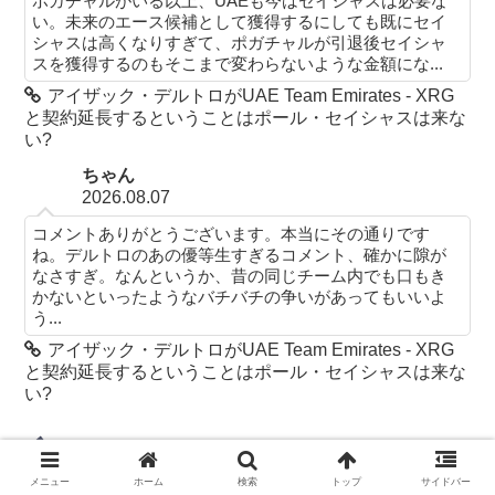
ポガチャルがいる以上、UAEも今はセイシャスは必要な
い。未来のエース候補として獲得するにしても既にセイ
シャスは高くなりすぎて、ポガチャルが引退後セイシャ
スを獲得するのもそこまで変わらないような金額にな...
アイザック・デルトロがUAE Team Emirates - XRG
と契約延長するということはポール・セイシャスは来な
い?
ちゃん
2026.08.07
コメントありがとうございます。本当にその通りです
ね。デルトロのあの優等生すぎるコメント、確かに隙が
なさすぎ。なんというか、昔の同じチーム内でも口もき
かないといったようなバチバチの争いがあってもいいよ
う...
アイザック・デルトロがUAE Team Emirates - XRG
と契約延長するということはポール・セイシャスは来な
い?
固定ページ
メニュー
ホーム
検索
トップ
サイドバー