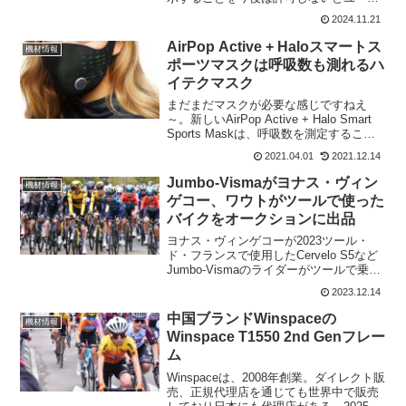
ーに通知するメッセージを送った。これ
2024.11.21
らの変更はすべて、Strava API (アプリケ
ーション プログラミング インターフェ
AirPop Active + Haloスマートス
機材情報
イ...
ポーツマスクは呼吸数も測れるハ
イテクマスク
まだまだマスクが必要な感じですねえ
～。新しいAirPop Active + Halo Smart
Sports Maskは、呼吸数を測定すること
が出来るハイテクなマスク。埋め込まれ
2021.04.01
2021.12.14
たセンサーが呼吸を追跡し、フィルター
が息を吸ったり吐いたりす...
Jumbo-Vismaがヨナス・ヴィン
機材情報
ゲコー、ワウトがツールで使った
バイクをオークションに出品
ヨナス・ヴィンゲコーが2023ツール・
ド・フランスで使用したCervelo S5など
Jumbo-Vismaのライダーがツールで乗っ
たバイクがオークションにかけられてい
2023.12.14
る。このオークションで得た収益は、さ
まざまなプロジェクトのチームの開発と
中国ブランドWinspaceの
機材情報
成...
Winspace T1550 2nd Genフレー
ム
Winspaceは、2008年創業。ダイレクト販
売、正規代理店を通じても世界中で販売