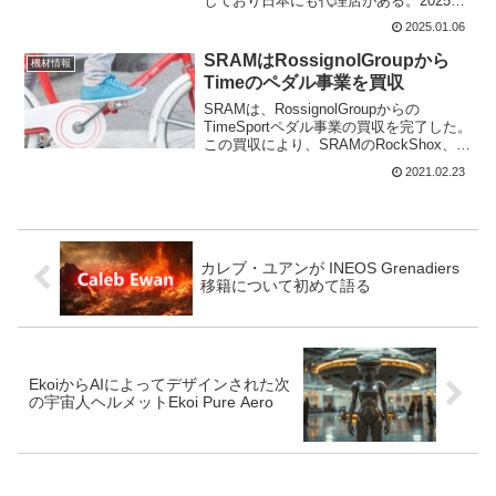
しており日本にも代理店がある。2025年
は中国ブランドが流行となるかもしれな
2025.01.06
い。今回はWinspaceのT1550第2世代の
フレームについて紹介。WINSP...
SRAMはRossignolGroupから
機材情報
Timeのペダル事業を買収
SRAMは、RossignolGroupからの
TimeSportペダル事業の買収を完了した。
この買収により、SRAMのRockShox、
Avid、Quarq、Zipp、Truvativの傘下のグ
2021.02.23
ループにペダル事業も追加されることに
なる。TI...
カレブ・ユアンが INEOS Grenadiers
移籍について初めて語る
EkoiからAIによってデザインされた次
の宇宙人ヘルメットEkoi Pure Aero