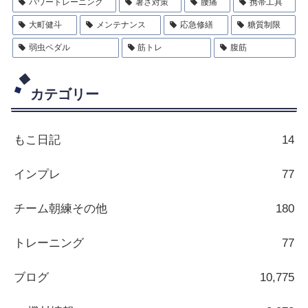
パワートレーニング
暑さ対策
腰痛
携帯工具
大町健斗
メンテナンス
応急修繕
糖質制限
弱虫ペダル
筋トレ
腹筋
カテゴリー
もこ日記
14
インプレ
77
チーム朝練その他
180
トレーニング
77
ブログ
10,775