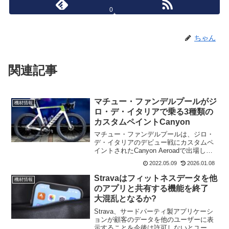
0
ちゃん
関連記事
マチュー・ファンデルプールがジ
機材情報
ロ・デ・イタリアで乗る3種類の
カスタムペイントCanyon
マチュー・ファンデルプールは、ジロ・
デ・イタリアのデビュー戦にカスタムペ
イントされたCanyon Aeroadで出場し
た。白を基調としたフレームに、ピンク
2022.05.09
2026.01.08
や緑などカラフルな色使いが施され、通
常のAlpecin-Fenixのバイクとは一線を
Stravaはフィットネスデータを他
機材情報
画...
のアプリと共有する機能を終了
大混乱となるか?
Strava、サードパーティ製アプリケーシ
ョンが顧客のデータを他のユーザーに表
示することを今後は許可しないとユーザ