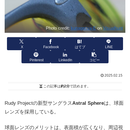
Photo credit:
kunagecva-E
on
Visualhunt
X
Facebook
はてブ
LINE
Pinterest
LinkedIn
コピー
2025.02.15
この記事は
約2分
で読めます。
Rudy Projectの新型サングラス
Astral Sphere
は、球面
レンズを採用している。
球面レンズのメリットは、表面積が広くなり、周辺視