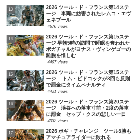
2026 ツール・ド・フランス第14ステ
ージ 車両に妨害されたレムコ・エヴ
ェネプール
4676 views
2026 ツール・ド・フランス第15ステ
ージ 早朝5時の訪問で睡眠を奪われた
ポガチャルがヨナス・ヴィンゲゴーの
離脱を惜しむ
4497 views
2026 ツール・ド・フランス第15ステ
ージ トム・ピドコックが3回も反則
で罰金にタイムペナルティ
4421 views
2026 ツール・ド・フランス第20ステ
ージ 渓谷への落車寸前・2度の落車
に罰金 セップ・クスの悲しい一日
4332 views
2026 ポギ・チャレンジ ツール5勝も
アマチュアライダーに敗れる