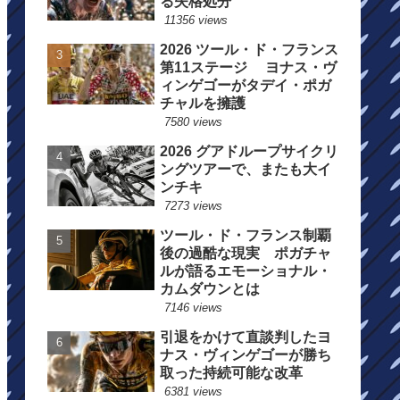
る失格処分
11356 views
2026 ツール・ド・フランス
第11ステージ ヨナス・ヴ
ィンゲゴーがタデイ・ポガ
チャルを擁護
7580 views
2026 グアドループサイクリ
ングツアーで、またも大イ
ンチキ
7273 views
ツール・ド・フランス制覇
後の過酷な現実 ポガチャ
ルが語るエモーショナル・
カムダウンとは
7146 views
引退をかけて直談判したヨ
ナス・ヴィンゲゴーが勝ち
取った持続可能な改革
6381 views