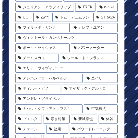
ジュリアン・アラフィリップ
TREK
e-bike
UCI
Zwift
トム・デュムラン
STRAVA
フィリッポ・ガンナ
カレブ・ユアン
ヴィクトール・カンペナールツ
ポール・セイシャス
パワーメーター
チームスカイ
ツール・ド・フランス
エリア・ヴィヴィアーニ
アレハンドロ・バルベルデ
ニバリ
ティボー・ピノ
アイザック・デルトロ
アンドレ・グライペル
ミハウ・クフィアトコフスキ
空気抵抗
ブエルタ
寒さ対策
新城幸也
体幹
チェーン
健康
パワートレーニング