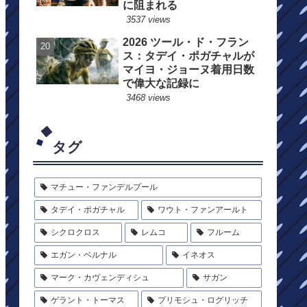
に阻まれる
3537 views
2026 ツール・ド・フラン
ス：タデイ・ポガチャルが
マイヨ・ジョーヌ着用日数
で偉大な記録に
3468 views
タグ
マチュー・ファンデルプール
タデイ・ポガチャル
ワウト・ファンアールト
シクロクロス
レムコ
フルーム
エガン・ベルナル
イネオス
マーク・カヴェンディシュ
サガン
ゲラント・トーマス
プリモシュ・ログリッチ