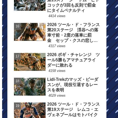
コックが3回も反則で罰金
にタイムペナルティ
4414 views
2026 ツール・ド・フランス
第20ステージ 渓谷への落
車寸前・2度の落車に罰
金 セップ・クスの悲しい
一日
4317 views
2026 ポギ・チャレンジ ツ
ール5勝もアマチュアライ
ダーに敗れる
4158 views
Lidl-Trekのマッズ・ピーダ
スンが、現役引退するレー
スを表明
4029 views
2026 ツール・ド・フランス
第19ステージ レムコ・エ
ヴェネプールはモトバイク