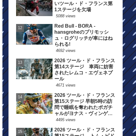
いツール・ド・フランス第
1ステージを欠場
5088 views
Red Bull - BORA -
hansgroheのプリモッシ
ュ・ログリッチが車にはね
られる!
4692 views
2026 ツール・ド・フランス
第14ステージ 車両に妨害
されたレムコ・エヴェネプ
ール
4671 views
2026 ツール・ド・フランス
第15ステージ 早朝5時の訪
問で睡眠を奪われたポガチ
ャルがヨナス・ヴィンゲゴ
ーの離脱を惜しむ
4495 views
2026 ツール・ド・フランス
第15ステージ トム・ピド