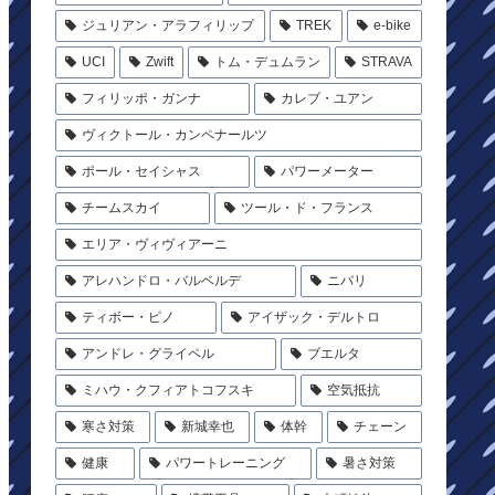
ジュリアン・アラフィリップ
TREK
e-bike
UCI
Zwift
トム・デュムラン
STRAVA
フィリッポ・ガンナ
カレブ・ユアン
ヴィクトール・カンペナールツ
ポール・セイシャス
パワーメーター
チームスカイ
ツール・ド・フランス
エリア・ヴィヴィアーニ
アレハンドロ・バルベルデ
ニバリ
ティボー・ピノ
アイザック・デルトロ
アンドレ・グライペル
ブエルタ
ミハウ・クフィアトコフスキ
空気抵抗
寒さ対策
新城幸也
体幹
チェーン
健康
パワートレーニング
暑さ対策