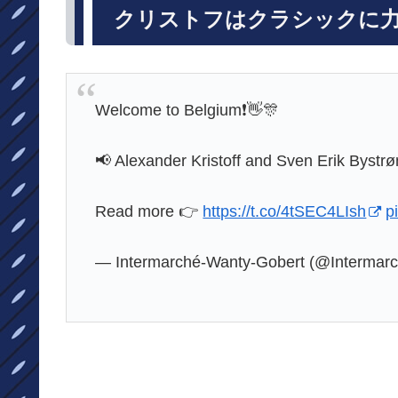
クリストフはクラシックに
Welcome to Belgium❗️👋🎊
📢 Alexander Kristoff and Sven Erik Bystr
Read more 👉
https://t.co/4tSEC4LIsh
p
— Intermarché-Wanty-Gobert (@Interma