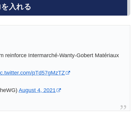
力を入れる
øm reinforce Intermarché-Wanty-Gobert Matériaux
ic.twitter.com/pTd57gMzTZ
rcheWG)
August 4, 2021