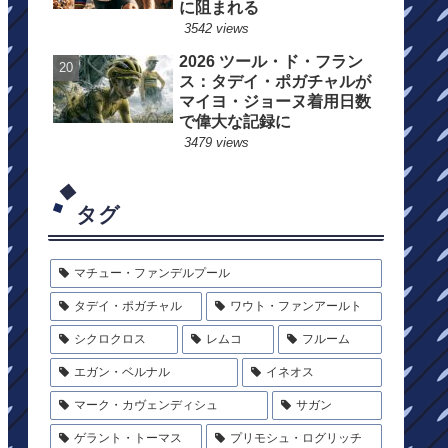
に阻まれる
3542 views
2026 ツール・ド・フラン
ス：タデイ・ポガチャルが
マイヨ・ジョーヌ着用日数
で偉大な記録に
3479 views
タグ
マチュー・ファンデルプール
タデイ・ポガチャル
ワウト・ファンアールト
シクロクロス
レムコ
フルーム
エガン・ベルナル
イネオス
マーク・カヴェンディシュ
サガン
ゲラント・トーマス
プリモシュ・ログリッチ