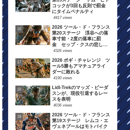
コックが3回も反則で罰金
にタイムペナルティ
4417 views
2026 ツール・ド・フランス
第20ステージ 渓谷への落
車寸前・2度の落車に罰
金 セップ・クスの悲しい
一日
4326 views
2026 ポギ・チャレンジ ツ
ール5勝もアマチュアライ
ダーに敗れる
4190 views
Lidl-Trekのマッズ・ピーダ
スンが、現役引退するレー
スを表明
4036 views
2026 ツール・ド・フランス
第19ステージ レムコ・エ
ヴェネプールはモトバイク