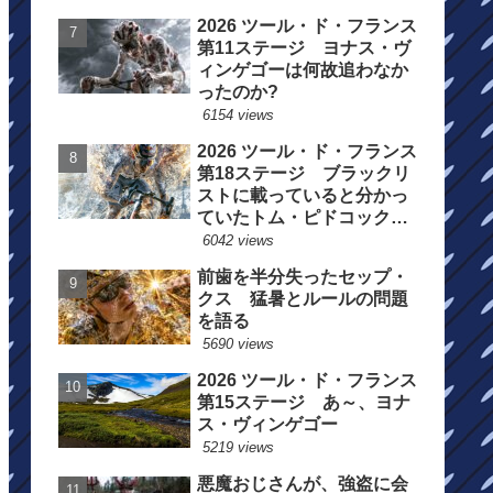
2026 ツール・ド・フランス
第11ステージ ヨナス・ヴ
ィンゲゴーは何故追わなか
ったのか?
6154 views
2026 ツール・ド・フランス
第18ステージ ブラックリ
ストに載っていると分かっ
ていたトム・ピドコックは
総合順位死守に
6042 views
前歯を半分失ったセップ・
クス 猛暑とルールの問題
を語る
5690 views
2026 ツール・ド・フランス
第15ステージ あ～、ヨナ
ス・ヴィンゲゴー
5219 views
悪魔おじさんが、強盗に会