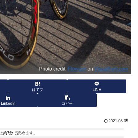
Photo credit:
Flowizm
on
Visualhunt.com
はてブ
LINE
LinkedIn
コピー
2021.08.05
は
約3分
で読めます。