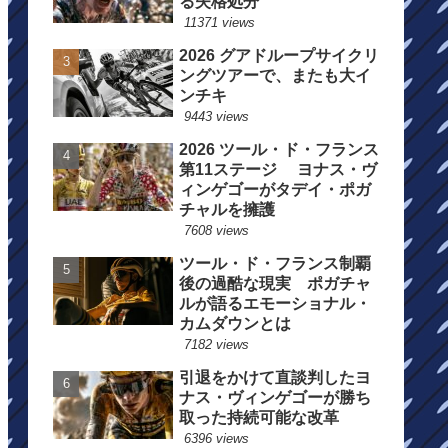
る失格処分
11371 views
2026 グアドループサイクリ
ングツアーで、またも大イ
ンチキ
9443 views
2026 ツール・ド・フランス
第11ステージ ヨナス・ヴ
ィンゲゴーがタデイ・ポガ
チャルを擁護
7608 views
ツール・ド・フランス制覇
後の過酷な現実 ポガチャ
ルが語るエモーショナル・
カムダウンとは
7182 views
引退をかけて直談判したヨ
ナス・ヴィンゲゴーが勝ち
取った持続可能な改革
6396 views