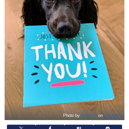
Photo by
Howie R
on
Unsplash