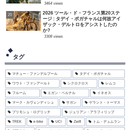
3464 views
2026 ツール・ド・フランス第20ステ
ージ : タデイ・ポガチャルは何故アイ
ザック・デルトロをアシストしたの
か?
3308 views
タグ
マチュー・ファンデルプール
タデイ・ポガチャル
ワウト・ファンアールト
シクロクロス
レムコ
フルーム
エガン・ベルナル
イネオス
マーク・カヴェンディシュ
サガン
ゲラント・トーマス
プリモシュ・ログリッチ
ジュリアン・アラフィリップ
TREK
e-bike
UCI
Zwift
トム・デュムラン