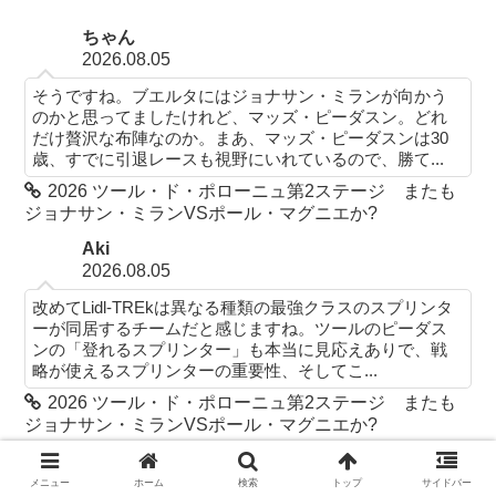
ちゃん
2026.08.05
そうですね。ブエルタにはジョナサン・ミランが向かう
のかと思ってましたけれど、マッズ・ピーダスン。どれ
だけ贅沢な布陣なのか。まあ、マッズ・ピーダスンは30
歳、すでに引退レースも視野にいれているので、勝て...
2026 ツール・ド・ポローニュ第2ステージ またも
ジョナサン・ミランVSポール・マグニエか?
Aki
2026.08.05
改めてLidl-TREkは異なる種類の最強クラスのスプリンタ
ーが同居するチームだと感じますね。ツールのピーダス
ンの「登れるスプリンター」も本当に見応えありで、戦
略が使えるスプリンターの重要性、そしてこ...
2026 ツール・ド・ポローニュ第2ステージ またも
ジョナサン・ミランVSポール・マグニエか?
ちゃん
2026.08.04
メニュー
ホーム
検索
トップ
サイドバー