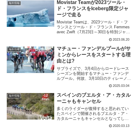
プリントに持ち込めるだろうか?第7ステ
Movistar Teamが2023ツール・
海外情報
ージ...
ド・フランスをIceberg限定ジャ
ージで走る
Movistar Teamは、2023ツール・ド・フ
ランスとツール・ド・フランス Femmes
avec Zwift（7月23日～30日を特別ジャー
ジで走る。このジャージは、海洋保護プ
2023.06.20
ログラムへの資金を集める世界的なキャ
ンペーンの一環として...
マチュー・ファンデルプールがサ
海外情報
ミンからレースをスタートする理
由とは?
サプライズで、3月4日からロードレース
シーズンを開始するマチュー・ファンデ
ルプール。何故、3月10日のティレーノ〜
アドリアティコではなく、エナメル・サ
2025.03.04
ミン・クラシックからレースをスタート
するのか、チームが理由を教えてくれて
スペインのブエルタ・ア・カタル
海外情報
いる。エナメル・サ...
ーニャもキャンセル
多くのライダーが復帰すると思われてい
たスペインで開催されるブエルタ・ア・
カタルーニャもキャンセルとなってしま
った。3月23日から、チームイネオスや多
2020.03.13
くのチームがレース復帰すると思われて
いたが、これでレーススケジュールが大