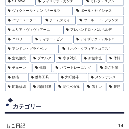
STRAVA
フィリッポ・ガンナ
カレブ・ユアン
ヴィクトール・カンペナールツ
ポール・セイシャス
パワーメーター
チームスカイ
ツール・ド・フランス
エリア・ヴィヴィアーニ
アレハンドロ・バルベルデ
ニバリ
ティボー・ピノ
アイザック・デルトロ
アンドレ・グライペル
ミハウ・クフィアトコフスキ
空気抵抗
ブエルタ
寒さ対策
新城幸也
体幹
チェーン
健康
パワートレーニング
暑さ対策
腰痛
携帯工具
大町健斗
メンテナンス
応急修繕
糖質制限
弱虫ペダル
筋トレ
腹筋
カテゴリー
もこ日記
14