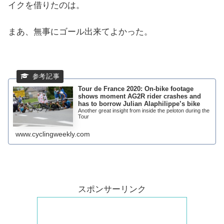
イクを借りたのは。
まあ、無事にゴール出来てよかった。
Tour de France 2020: On-bike footage
shows moment AG2R rider crashes and
has to borrow Julian Alaphilippe’s bike
Another great insight from inside the peloton during the
Tour
www.cyclingweekly.com
スポンサーリンク