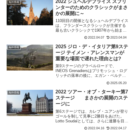
2022 シュヘルデプライス スプリ
海外情報
ンターのためのクラシックがまさ
かの展開に～
110回目の開催となるシュヘルデプライス
は、フランダースクラシックが主催する
最も古いクラシックで1907年から始まっ
ている。比較すると、ロンド・ファン・
2022.04.07
2023.04.04
フラーンデレンは1913年、ヘント〜ウェ
ヴェルヘムは1934年から開催。その他の
2025 ジロ・デ・イタリア第9ステ
海外情報
フランダ...
ージ テイメン・アレンスマンが
重要な場面で遅れた理由とは?
第9ステージのグラベルロードで、
INEOS Grenadiersはプリモッシュ・ログ
リッチの落車の後に、エガン・ベルナ
ル、ブランドン・リベラ、テイメン・ア
2025.05.20
レンスマンと3人が先頭集団に入ることが
できた。しかし、テイメン・アレンスマ
2022 ツアー・オブ・ターキー第7
海外情報
ンは何故か...
ステージ まさかの展開のステ
ージに
第6ステージでは、カレブ・ユアンが登り
ゴールを制して見事に2勝目をあげた。
Lotto Soudalとしては、さらに連勝を目指
したところだけど、コースには2つの山岳
2022.04.16
2022.04.17
が待っている。果たして、各チームはス