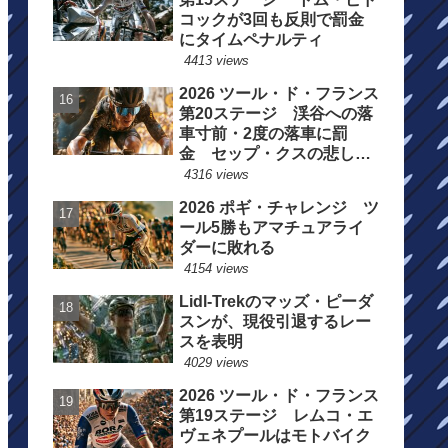
コックが3回も反則で罰金
にタイムペナルティ
4413 views
2026 ツール・ド・フランス
第20ステージ 渓谷への落
車寸前・2度の落車に罰
金 セップ・クスの悲しい
一日
4316 views
2026 ポギ・チャレンジ ツ
ール5勝もアマチュアライ
ダーに敗れる
4154 views
Lidl-Trekのマッズ・ピーダ
スンが、現役引退するレー
スを表明
4029 views
2026 ツール・ド・フランス
第19ステージ レムコ・エ
ヴェネプールはモトバイク