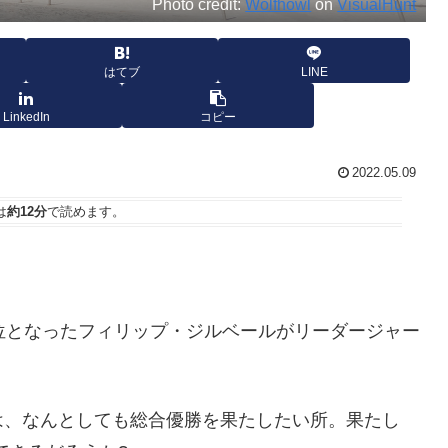
Photo credit:
Wolfhowl
on
VisualHunt
はてブ
LINE
LinkedIn
コピー
2022.05.09
は
約12分
で読めます。
位となったフィリップ・ジルベールがリーダージャー
は、なんとしても総合優勝を果たしたい所。果たし