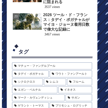
に阻まれる
3537 views
2026 ツール・ド・フラン
ス：タデイ・ポガチャルが
マイヨ・ジョーヌ着用日数
で偉大な記録に
3467 views
タグ
マチュー・ファンデルプール
タデイ・ポガチャル
ワウト・ファンアールト
シクロクロス
レムコ
フルーム
エガン・ベルナル
イネオス
マーク・カヴェンディシュ
サガン
ゲラント・トーマス
プリモシュ・ログリッチ