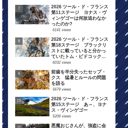
2026 ツール・ド・フランス
第11ステージ ヨナス・ヴ
ィンゲゴーは何故追わなか
ったのか?
6141 views
2026 ツール・ド・フランス
第18ステージ ブラックリ
ストに載っていると分かっ
ていたトム・ピドコックは
総合順位死守に
6032 views
前歯を半分失ったセップ・
クス 猛暑とルールの問題
を語る
5679 views
2026 ツール・ド・フランス
第15ステージ あ～、ヨナ
ス・ヴィンゲゴー
5209 views
悪魔おじさんが、強盗に会