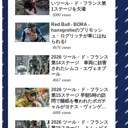
いツール・ド・フランス第
1ステージを欠場
5080 views
Red Bull - BORA -
hansgroheのプリモッシ
ュ・ログリッチが車にはね
られる!
4676 views
2026 ツール・ド・フランス
第14ステージ 車両に妨害
されたレムコ・エヴェネプ
ール
4667 views
2026 ツール・ド・フランス
第15ステージ 早朝5時の訪
問で睡眠を奪われたポガチ
ャルがヨナス・ヴィンゲゴ
ーの離脱を惜しむ
4489 views
2026 ツール・ド・フランス
第15ステージ トム・ピド