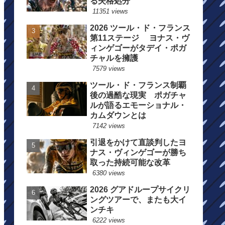
る失格処分
11351 views
2026 ツール・ド・フランス
第11ステージ ヨナス・ヴ
ィンゲゴーがタデイ・ポガ
チャルを擁護
7579 views
ツール・ド・フランス制覇
後の過酷な現実 ポガチャ
ルが語るエモーショナル・
カムダウンとは
7142 views
引退をかけて直談判したヨ
ナス・ヴィンゲゴーが勝ち
取った持続可能な改革
6380 views
2026 グアドループサイクリ
ングツアーで、またも大イ
ンチキ
6222 views