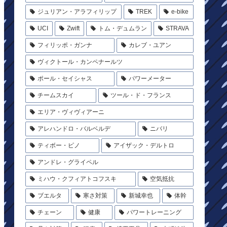
ジュリアン・アラフィリップ
TREK
e-bike
UCI
Zwift
トム・デュムラン
STRAVA
フィリッポ・ガンナ
カレブ・ユアン
ヴィクトール・カンペナールツ
ポール・セイシャス
パワーメーター
チームスカイ
ツール・ド・フランス
エリア・ヴィヴィアーニ
アレハンドロ・バルベルデ
ニバリ
ティボー・ピノ
アイザック・デルトロ
アンドレ・グライペル
ミハウ・クフィアトコフスキ
空気抵抗
ブエルタ
寒さ対策
新城幸也
体幹
チェーン
健康
パワートレーニング