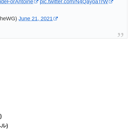
ideForAntoine
pic.twitter.com/N4QayoaTrW
rcheWG)
June 21, 2021
)
ペル)