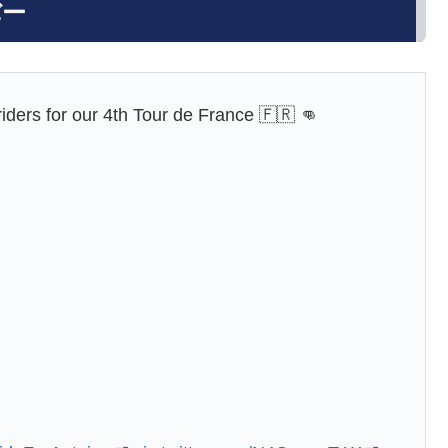
バー
riders for our 4th Tour de France 🇫🇷 👊