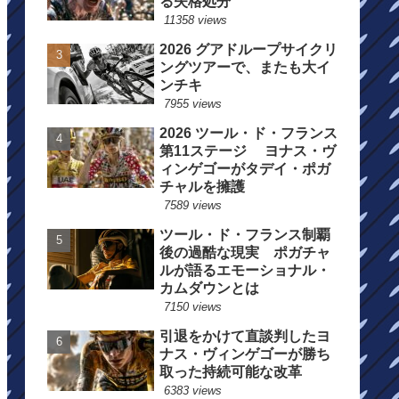
る失格処分
11358 views
2026 グアドループサイクリ
ングツアーで、またも大イ
ンチキ
7955 views
2026 ツール・ド・フランス
第11ステージ ヨナス・ヴ
ィンゲゴーがタデイ・ポガ
チャルを擁護
7589 views
ツール・ド・フランス制覇
後の過酷な現実 ポガチャ
ルが語るエモーショナル・
カムダウンとは
7150 views
引退をかけて直談判したヨ
ナス・ヴィンゲゴーが勝ち
取った持続可能な改革
6383 views