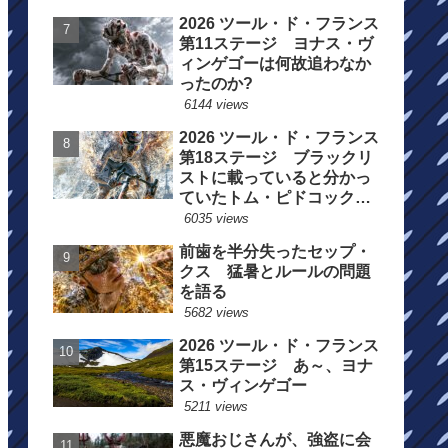
2026 ツール・ド・フランス
第11ステージ ヨナス・ヴ
ィンゲゴーは何故追わなか
ったのか?
6144 views
2026 ツール・ド・フランス
第18ステージ ブラックリ
ストに載っていると分かっ
ていたトム・ピドコックは
総合順位死守に
6035 views
前歯を半分失ったセップ・
クス 猛暑とルールの問題
を語る
5682 views
2026 ツール・ド・フランス
第15ステージ あ～、ヨナ
ス・ヴィンゲゴー
5211 views
悪魔おじさんが、強盗に会