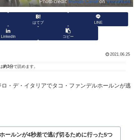
Photo credit:
Ronan Caroff
on
Visualhunt
はてブ
LINE
LinkedIn
コピー
2021.06.25
は
約3分
で読めます。
atériauxは、ジロ・デ・イタリアでタコ・ファンデルホールンが逃
ホールンが4秒差で逃げ切るために行った5つ