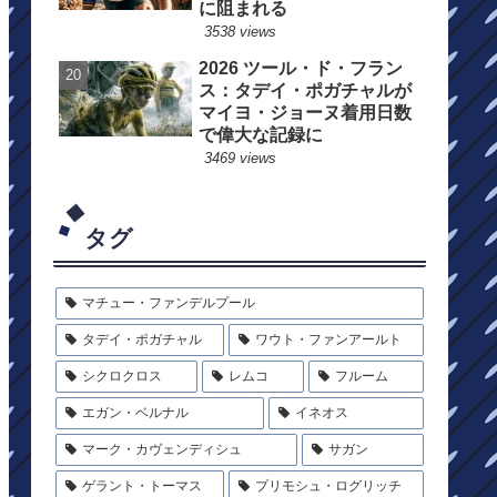
に阻まれる
3538 views
2026 ツール・ド・フラン
ス：タデイ・ポガチャルが
マイヨ・ジョーヌ着用日数
で偉大な記録に
3469 views
タグ
マチュー・ファンデルプール
タデイ・ポガチャル
ワウト・ファンアールト
シクロクロス
レムコ
フルーム
エガン・ベルナル
イネオス
マーク・カヴェンディシュ
サガン
ゲラント・トーマス
プリモシュ・ログリッチ