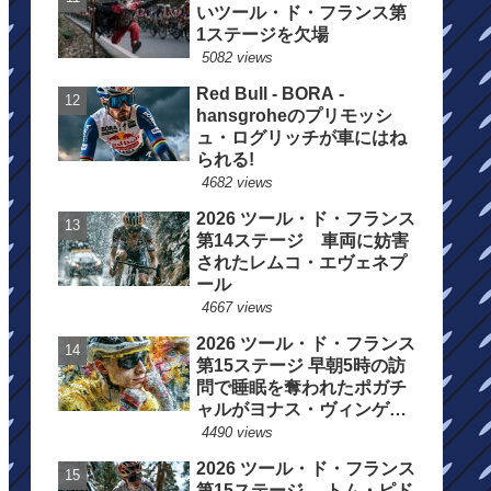
いツール・ド・フランス第
1ステージを欠場
5082 views
Red Bull - BORA -
hansgroheのプリモッシ
ュ・ログリッチが車にはね
られる!
4682 views
2026 ツール・ド・フランス
第14ステージ 車両に妨害
されたレムコ・エヴェネプ
ール
4667 views
2026 ツール・ド・フランス
第15ステージ 早朝5時の訪
問で睡眠を奪われたポガチ
ャルがヨナス・ヴィンゲゴ
ーの離脱を惜しむ
4490 views
2026 ツール・ド・フランス
第15ステージ トム・ピド