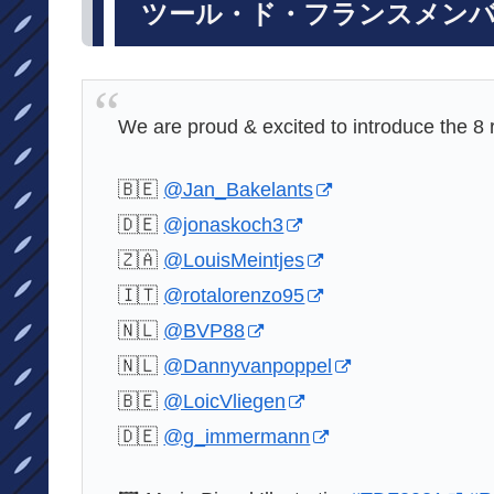
ツール・ド・フランスメン
We are proud & excited to introduce the 8 
🇧🇪
@Jan_Bakelants
🇩🇪
@jonaskoch3
🇿🇦
@LouisMeintjes
🇮🇹
@rotalorenzo95
🇳🇱
@BVP88
🇳🇱
@Dannyvanpoppel
🇧🇪
@LoicVliegen
🇩🇪
@g_immermann