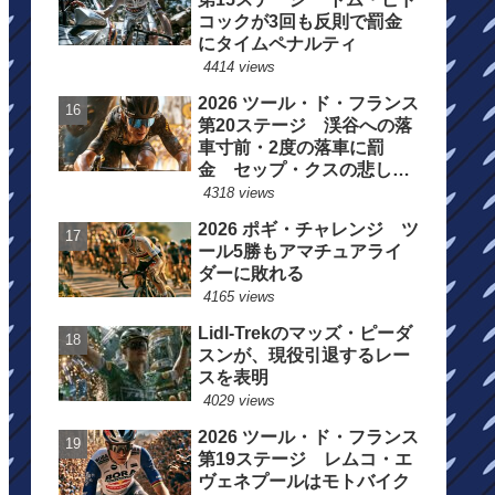
コックが3回も反則で罰金
にタイムペナルティ
4414 views
2026 ツール・ド・フランス
第20ステージ 渓谷への落
車寸前・2度の落車に罰
金 セップ・クスの悲しい
一日
4318 views
2026 ポギ・チャレンジ ツ
ール5勝もアマチュアライ
ダーに敗れる
4165 views
Lidl-Trekのマッズ・ピーダ
スンが、現役引退するレー
スを表明
4029 views
2026 ツール・ド・フランス
第19ステージ レムコ・エ
ヴェネプールはモトバイク