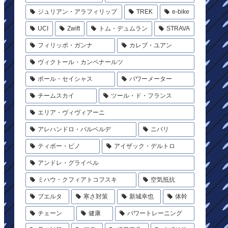
ジュリアン・アラフィリップ
TREK
e-bike
UCI
Zwift
トム・デュムラン
STRAVA
フィリッポ・ガンナ
カレブ・ユアン
ヴィクトール・カンペナールツ
ポール・セイシャス
パワーメーター
チームスカイ
ツール・ド・フランス
エリア・ヴィヴィアーニ
アレハンドロ・バルベルデ
ニバリ
ティボー・ピノ
アイザック・デルトロ
アンドレ・グライペル
ミハウ・クフィアトコフスキ
空気抵抗
ブエルタ
寒さ対策
新城幸也
体幹
チェーン
健康
パワートレーニング