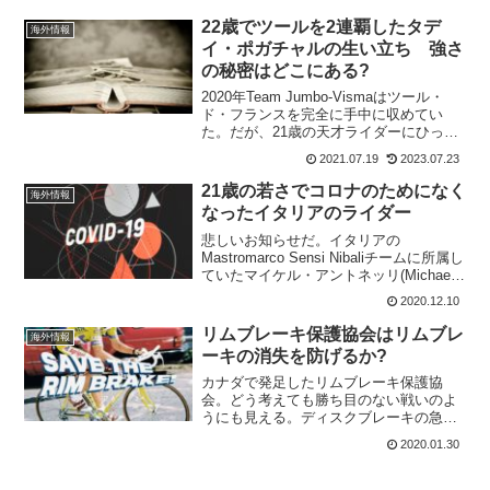
ら果敢に動き、連続でのステージ優勝と
山岳賞に向けた強い執念を燃やしなが
22歳でツールを2連覇したタデ
海外情報
ら...
イ・ポガチャルの生い立ち 強さ
の秘密はどこにある?
2020年Team Jumbo-Vismaはツール・
ド・フランスを完全に手中に収めてい
た。だが、21歳の天才ライダーにひっく
り返されてしまう。あまりにも若いライ
2021.07.19
2023.07.23
ダーが勝利していまうのは、これまでの
経験とかチームの力とかを全く必要とし
21歳の若さでコロナのためになく
海外情報
ていない...
なったイタリアのライダー
悲しいお知らせだ。イタリアの
Mastromarco Sensi Nibaliチームに所属し
ていたマイケル・アントネッリ(Michael
Antonelli)がコロナのために亡くなってし
2020.12.10
まった。亡くったのは、彼の21歳の誕生
日だった。チームの...
リムブレーキ保護協会はリムブレ
海外情報
ーキの消失を防げるか?
カナダで発足したリムブレーキ保護協
会。どう考えても勝ち目のない戦いのよ
うにも見える。ディスクブレーキの急速
な成長により、リムブレーキファンは消
2020.01.30
滅を恐れている。最新のロードバイクの
多くがリムよりも重いディスクブレーキ
を中心に設計されているため...