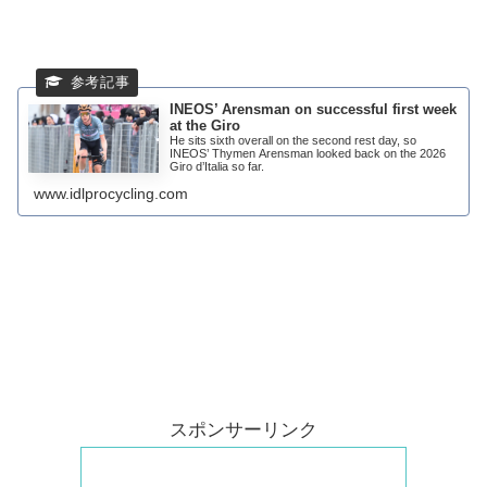
INEOS’ Arensman on successful first week
at the Giro
He sits sixth overall on the second rest day, so
INEOS’ Thymen Arensman looked back on the 2026
Giro d’Italia so far.
www.idlprocycling.com
スポンサーリンク