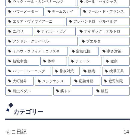
ヴィクトール・カンペナールツ
ポール・セイシャス
パワーメーター
チームスカイ
ツール・ド・フランス
エリア・ヴィヴィアーニ
アレハンドロ・バルベルデ
ニバリ
ティボー・ピノ
アイザック・デルトロ
アンドレ・グライペル
ブエルタ
ミハウ・クフィアトコフスキ
空気抵抗
寒さ対策
新城幸也
体幹
チェーン
健康
パワートレーニング
暑さ対策
腰痛
携帯工具
大町健斗
メンテナンス
応急修繕
糖質制限
弱虫ペダル
筋トレ
腹筋
カテゴリー
もこ日記
14