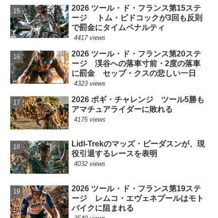
2026 ツール・ド・フランス第15ステ
ージ トム・ピドコックが3回も反則
で罰金にタイムペナルティ
4417 views
2026 ツール・ド・フランス第20ステ
ージ 渓谷への落車寸前・2度の落車
に罰金 セップ・クスの悲しい一日
4323 views
2026 ポギ・チャレンジ ツール5勝も
アマチュアライダーに敗れる
4175 views
Lidl-Trekのマッズ・ピーダスンが、現
役引退するレースを表明
4032 views
2026 ツール・ド・フランス第19ステ
ージ レムコ・エヴェネプールはモト
バイクに阻まれる