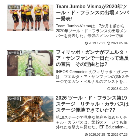
Team Jumbo-Vismaが2020年ツ
海外情報
ール・ド・フランスの出場メンバ
ー発表!
Team Jumbo-Vismaは、7か月も前から
2020年ツール・ド・フランスの出場メン
バーを発表した。最強のメンバーで構成
されたチームは、ツール制覇という目標
2019.12.21
2021.05.04
のために全力を尽くすチーム構成となっ
ており、エーススプリンターのディラ
フィリッポ・ガンナがブエルタ・
海外情報
ン・フル...
ア・サンファンで一日たって違反
の宣告 その理由とは?
INEOS Grenadiersのフィリッポ・ガンナ
は、ブエルタ・ア・サンファンの第5ステ
ージでエガン・ベルナルのアシストを受
けてステージ2位となった。だが、フィリ
2023.01.29
ッポ・ガンナは、UCIから違反と罰金を
支払されている。それは何故だろうか?
2026 ツール・ド・フランス第19
海外情報
違...
ステージ リチャル・カラパスは
ステージ優勝できていた??
第18ステージで見事な勝利を収めたリチ
ャル・カラパスは、第19ステージでも並
外れた攻撃力を見せた。EF Education-
EasyPostのチームメイトとともに序盤か
2026.07.25
2026.07.28