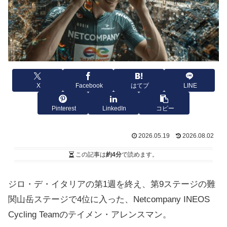
X
Facebook
はてブ
LINE
Pinterest
LinkedIn
コピー
2026.05.19
2026.08.02
この記事は
約4分
で読めます。
ジロ・デ・イタリアの第1週を終え、第9ステージの難
関山岳ステージで4位に入った、Netcompany INEOS
Cycling Teamのテイメン・アレンスマン。