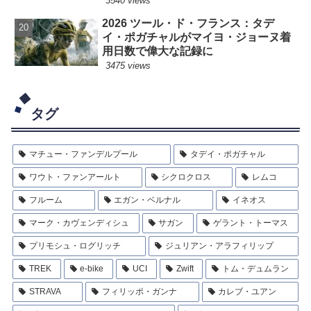
3540 views
2026 ツール・ド・フランス：タデ
イ・ポガチャルがマイヨ・ジョーヌ着
用日数で偉大な記録に
3475 views
タグ
マチュー・ファンデルプール
タデイ・ポガチャル
ワウト・ファンアールト
シクロクロス
レムコ
フルーム
エガン・ベルナル
イネオス
マーク・カヴェンディシュ
サガン
ゲラント・トーマス
プリモシュ・ログリッチ
ジュリアン・アラフィリップ
TREK
e-bike
UCI
Zwift
トム・デュムラン
STRAVA
フィリッポ・ガンナ
カレブ・ユアン