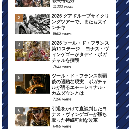
る失格処分
11383 views
2026 グアドループサイクリ
ングツアーで、またも大イ
ンチキ
9502 views
2026 ツール・ド・フランス
第11ステージ ヨナス・ヴ
ィンゲゴーがタデイ・ポガ
チャルを擁護
7623 views
ツール・ド・フランス制覇
後の過酷な現実 ポガチャ
ルが語るエモーショナル・
カムダウンとは
7196 views
引退をかけて直談判したヨ
ナス・ヴィンゲゴーが勝ち
取った持続可能な改革
6409 views