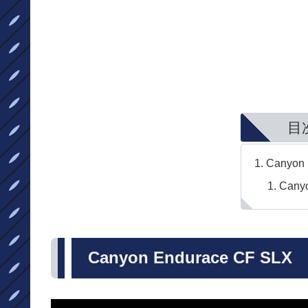
目
Canyon 
Cany
Canyon Endurace CF SLX