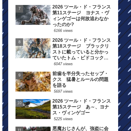
2026 ツール・ド・フランス
第11ステージ ヨナス・ヴ
ィンゲゴーは何故追わなか
ったのか?
6166 views
2026 ツール・ド・フランス
第18ステージ ブラックリ
ストに載っていると分かっ
ていたトム・ピドコックは
総合順位死守に
6047 views
前歯を半分失ったセップ・
クス 猛暑とルールの問題
を語る
5697 views
2026 ツール・ド・フランス
第15ステージ あ～、ヨナ
ス・ヴィンゲゴー
5225 views
悪魔おじさんが、強盗に会