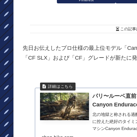
この記事
先日お伝えしたプロ仕様の最上位モデル「Canyo
「CF SLX」および「CF」グレードが新たに
パリ〜ルーベ直前
Canyon Endur
北の地獄と称される過
に控えた絶好のタイミ
マシンCanyon End
など...