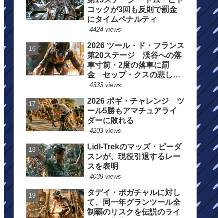
コックが3回も反則で罰金
にタイムペナルティ
4424 views
2026 ツール・ド・フランス
第20ステージ 渓谷への落
車寸前・2度の落車に罰
金 セップ・クスの悲しい
一日
4333 views
2026 ポギ・チャレンジ ツ
ール5勝もアマチュアライ
ダーに敗れる
4203 views
Lidl-Trekのマッズ・ピーダ
スンが、現役引退するレー
スを表明
4039 views
タデイ・ポガチャルに対し
て、同一年グランツール全
制覇のリスクを伝説のライ