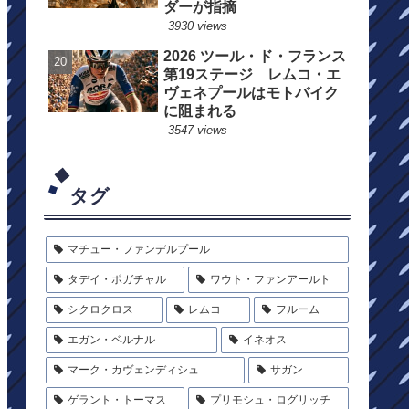
ダーが指摘
3930 views
2026 ツール・ド・フランス
第19ステージ レムコ・エ
ヴェネプールはモトバイク
に阻まれる
3547 views
タグ
マチュー・ファンデルプール
タデイ・ポガチャル
ワウト・ファンアールト
シクロクロス
レムコ
フルーム
エガン・ベルナル
イネオス
マーク・カヴェンディシュ
サガン
ゲラント・トーマス
プリモシュ・ログリッチ