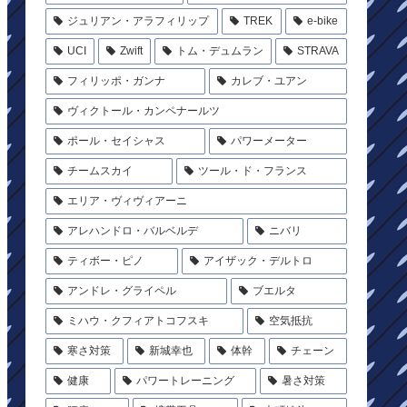
ジュリアン・アラフィリップ
TREK
e-bike
UCI
Zwift
トム・デュムラン
STRAVA
フィリッポ・ガンナ
カレブ・ユアン
ヴィクトール・カンペナールツ
ポール・セイシャス
パワーメーター
チームスカイ
ツール・ド・フランス
エリア・ヴィヴィアーニ
アレハンドロ・バルベルデ
ニバリ
ティボー・ピノ
アイザック・デルトロ
アンドレ・グライペル
ブエルタ
ミハウ・クフィアトコフスキ
空気抵抗
寒さ対策
新城幸也
体幹
チェーン
健康
パワートレーニング
暑さ対策