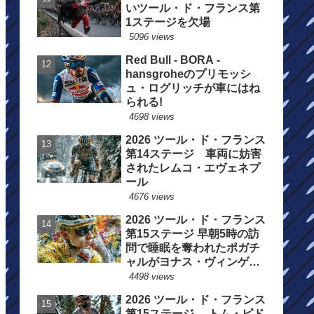
いツール・ド・フランス第
1ステージを欠場
5096 views
Red Bull - BORA -
hansgroheのプリモッシ
ュ・ログリッチが車にはね
られる!
4698 views
2026 ツール・ド・フランス
第14ステージ 車両に妨害
されたレムコ・エヴェネプ
ール
4676 views
2026 ツール・ド・フランス
第15ステージ 早朝5時の訪
問で睡眠を奪われたポガチ
ャルがヨナス・ヴィンゲゴ
ーの離脱を惜しむ
4498 views
2026 ツール・ド・フランス
第15ステージ トム・ピド