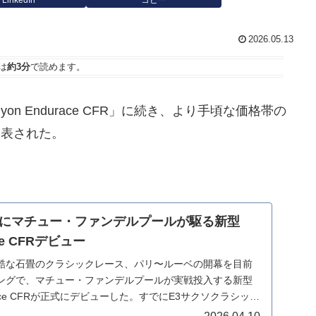
2026.05.13
は
約3分
で読めます。
n Endurace CFR」に続き、より手頃な価格帯の
発表された。
にマチュー・ファンデルプールが駆る新型
ace CFRデビュー
酷な石畳のクラシックレース、パリ〜ルーベの開幕を目前
ングで、マチュー・ファンデルプールが実戦投入する新型
urace CFRが正式にデビューした。すでにE3サクソクラシック