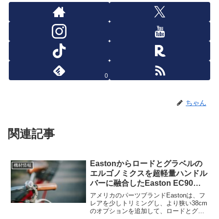
0
ちゃん
関連記事
Eastonからロードとグラベルの
機材情報
エルゴノミクスを超軽量ハンドル
バーに融合したEaston EC90
ALX登場
アメリカのパーツブランドEastonは、フ
レアを少しトリミングし、より狭い38cm
のオプションを追加して、ロードとグラ
ベルで使用できる軽量ハンドルEaston