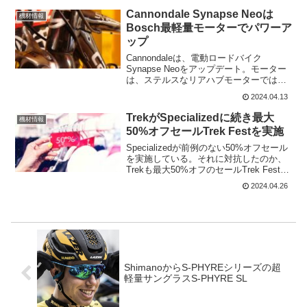
でも...
Cannondale Synapse Neoは
機材情報
Bosch最軽量モーターでパワーア
ップ
Cannondaleは、電動ロードバイク
Synapse Neoをアップデート。モーター
は、ステルスなリアハブモーターではな
く、より軽量でパワフルなBosch製モー
2024.04.13
ターを採用しており、カーボンフレーム
に変更されている。Synapse Neoは...
TrekがSpecializedに続き最大
機材情報
50%オフセールTrek Festを実施
Specializedが前例のない50%オフセール
を実施している。それに対抗したのか、
Trekも最大50%オフのセールTrek Festを
6月9日まで開催している。本社のある米
2024.04.26
国では4月30日までなので、日本のほうが
長い。Trek Fest...
ShimanoからS-PHYREシリーズの超
軽量サングラスS-PHYRE SL