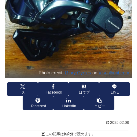
Photo credit:
Glory Cycles
on
Visualhunt.com
X
Facebook
はてブ
LINE
Pinterest
LinkedIn
コピー
2025.02.08
この記事は
約2分
で読めます。