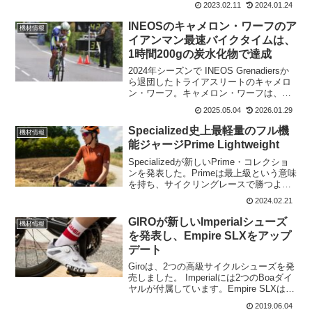
2023.02.11
2024.01.24
EC90 ALXを発表した。これは、昨年発
売した、EastonEC90 AXグラ...
INEOSのキャメロン・ワーフのア
機材情報
イアンマン最速バイクタイムは、
1時間200gの炭水化物で達成
2024年シーズンで INEOS Grenadiersか
ら退団したトライアスリートのキャメロ
ン・ワーフ。キャメロン・ワーフは、オ
ーストリア代表の2004年のオリンピック
2025.05.04
2026.01.29
ボート選手であり、2003年には世界ボー
トU23選手権で優勝しているほど...
Specialized史上最軽量のフル機
機材情報
能ジャージPrime Lightweight
Specializedが新しいPrime・コレクショ
ンを発表した。Primeは最上級という意味
を持ち、サイクリングレースで勝つよう
なイメージだ。Prime・コレクションに
2024.02.21
は、Specialized史上最軽量のフル機能ジ
ャージ、Prime L...
GIROが新しいImperialシューズ
機材情報
を発表し、Empire SLXをアップ
デート
Giroは、2つの高級サイクルシューズを発
売しました。 Imperialには2つのBoaダイ
ヤルが付属しています。Empire SLXは新
しい軽量のSyncwireアッパーで更新され
2019.06.04
ています。Syncwireアッパーは、Imperial