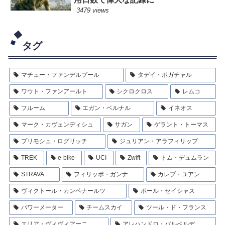
3479 views
タグ
マチュー・ファンデルプール
タデイ・ポガチャル
ワウト・ファンアールト
シクロクロス
レムコ
フルーム
エガン・ベルナル
イネオス
マーク・カヴェンディシュ
サガン
ゲラント・トーマス
プリモシュ・ログリッチ
ジュリアン・アラフィリップ
TREK
e-bike
UCI
Zwift
トム・デュムラン
STRAVA
フィリッポ・ガンナ
カレブ・ユアン
ヴィクトール・カンペナールツ
ポール・セイシャス
パワーメーター
チームスカイ
ツール・ド・フランス
エリア・ヴィヴィアーニ
アレハンドロ・バルベルデ