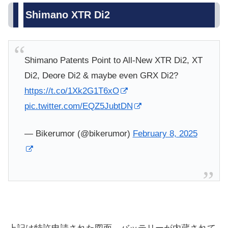
Shimano XTR Di2
Shimano Patents Point to All-New XTR Di2, XT
Di2, Deore Di2 & maybe even GRX Di2?
https://t.co/1Xk2G1T6xO
pic.twitter.com/EQZ5JubtDN
— Bikerumor (@bikerumor)
February 8, 2025