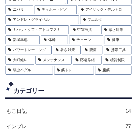
ニバリ
ティボー・ピノ
アイザック・デルトロ
アンドレ・グライペル
ブエルタ
ミハウ・クフィアトコフスキ
空気抵抗
寒さ対策
新城幸也
体幹
チェーン
健康
パワートレーニング
暑さ対策
腰痛
携帯工具
大町健斗
メンテナンス
応急修繕
糖質制限
弱虫ペダル
筋トレ
腹筋
カテゴリー
もこ日記
14
インプレ
77