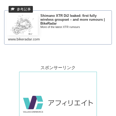
Shimano XTR Di2 leaked: first fully
wireless groupset – and more rumours |
BikeRadar
More of the latest XTR rumours
www.bikeradar.com
スポンサーリンク