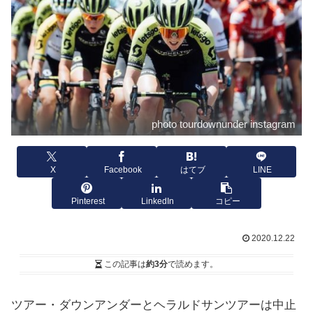
photo tourdownunder instagram
X
Facebook
はてブ
LINE
Pinterest
LinkedIn
コピー
2020.12.22
この記事は
約3分
で読めます。
ツアー・ダウンアンダーとヘラルドサンツアーは中止