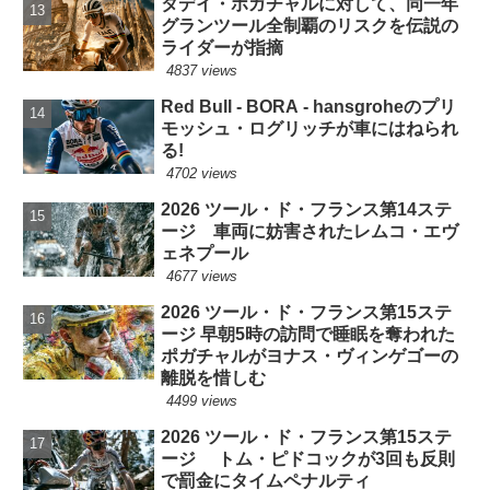
タデイ・ポガチャルに対して、同一年
グランツール全制覇のリスクを伝説の
ライダーが指摘
4837 views
Red Bull - BORA - hansgroheのプリ
モッシュ・ログリッチが車にはねられ
る!
4702 views
2026 ツール・ド・フランス第14ステ
ージ 車両に妨害されたレムコ・エヴ
ェネプール
4677 views
2026 ツール・ド・フランス第15ステ
ージ 早朝5時の訪問で睡眠を奪われた
ポガチャルがヨナス・ヴィンゲゴーの
離脱を惜しむ
4499 views
2026 ツール・ド・フランス第15ステ
ージ トム・ピドコックが3回も反則
で罰金にタイムペナルティ