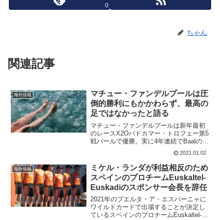
0
ちゃん
関連記事
マチュー・ファンデルプールは圧
海外情報
倒的勝利にもかかわらず、最高の
足ではなかったと語る
マチュー・ファンデルプールは新年最初
のレースX2Oバドカマー・トロフェー第5
戦バールで優勝。実に4年連続でBaalのグ
ランプリSvenNysを獲得した。だが、レ
2021.01.02
ース後のフラッシュインタビューでマチ
ュー・ファンデルプールは気分が良くな
ミケル・ランダが利益相反のため
海外情報
く、最高...
スペインのプロチームEuskaltel-
Euskadiのスポンサー会長を辞任
2021年のブエルタ・ア・エスパーニャに
ワイルドカードで出場することが決定し
ているスペインのプロチームEuskaltel-