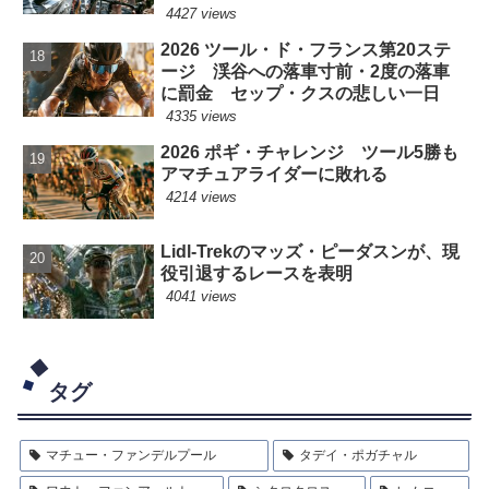
4427 views
2026 ツール・ド・フランス第20ステ
ージ 渓谷への落車寸前・2度の落車
に罰金 セップ・クスの悲しい一日
4335 views
2026 ポギ・チャレンジ ツール5勝も
アマチュアライダーに敗れる
4214 views
Lidl-Trekのマッズ・ピーダスンが、現
役引退するレースを表明
4041 views
タグ
マチュー・ファンデルプール
タデイ・ポガチャル