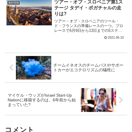
は、驚異的な回復力で、チームのトレー
ツアー・オブ・スロベニア第1ス
海外情報
ニングキャンプでも素晴らし...
テージ タデイ・ポガチャルの走
りは?
ツアー・オブ・スロベニアのツール・
ド・フランスの準備レースの一つ。プロ
レースで6月9日から13日までの5ステー
ジで行われる。すべての注目は、地元の
2021.06.10
人気者タデイ・ポガチャルに注がれる。
実は、ポガチャルはツアー・オブ・スロ
ベニアで総合優勝したこ...
チームイネオスのチームバスやサポー
トカーがエコテロリズムの犠牲に
マイケル・ウッズがIsrael Start-Up
Nationに移籍するのは、6年前から始
まっていた?
コメント