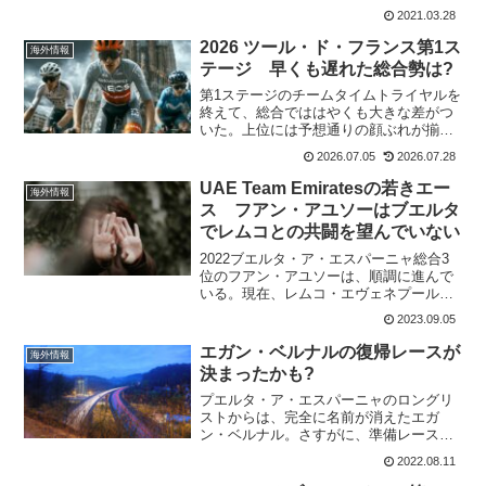
Euskadi。オレンジ色のユニフォームは目
2021.03.28
立っている。元々は、バスク人のバスク
人によるバスク人のためのチームとして
2026 ツール・ド・フランス第1ス
海外情報
1...
テージ 早くも遅れた総合勢は?
第1ステージのチームタイムトライヤルを
終えて、総合でははやくも大きな差がつ
いた。上位には予想通りの顔ぶれが揃う
が、はやくも脱落したエースもいる。ケ
2026.07.05
2026.07.28
ヴィン・ヴォークリン Netcompany
INEOSTour de France - Kév...
UAE Team Emiratesの若きエー
海外情報
ス フアン・アユソーはブエルタ
でレムコとの共闘を望んでいない
2022ブエルタ・ア・エスパーニャ総合3
位のフアン・アユソーは、順調に進んで
いる。現在、レムコ・エヴェネプールか
ら21秒遅れの総合9位に位置している。フ
2023.09.05
アン・アユソーも個人タイムトライヤル
は得意で、今年はツール・ド・スイス第8
エガン・ベルナルの復帰レースが
海外情報
ステージで優勝...
決まったかも?
プエルタ・ア・エスパーニャのロングリ
ストからは、完全に名前が消えたエガ
ン・ベルナル。さすがに、準備レースな
しでグランドツアーの復帰というのはあ
2022.08.11
り得なかったですね。エガン・ベルナル