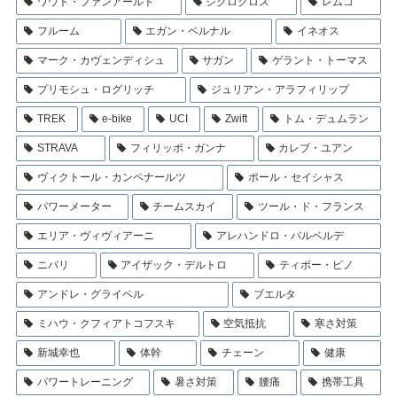
ワウト・ファンアールト
シクロクロス
レムコ
フルーム
エガン・ベルナル
イネオス
マーク・カヴェンディシュ
サガン
ゲラント・トーマス
プリモシュ・ログリッチ
ジュリアン・アラフィリップ
TREK
e-bike
UCI
Zwift
トム・デュムラン
STRAVA
フィリッポ・ガンナ
カレブ・ユアン
ヴィクトール・カンペナールツ
ポール・セイシャス
パワーメーター
チームスカイ
ツール・ド・フランス
エリア・ヴィヴィアーニ
アレハンドロ・バルベルデ
ニバリ
アイザック・デルトロ
ティボー・ピノ
アンドレ・グライペル
ブエルタ
ミハウ・クフィアトコフスキ
空気抵抗
寒さ対策
新城幸也
体幹
チェーン
健康
パワートレーニング
暑さ対策
腰痛
携帯工具